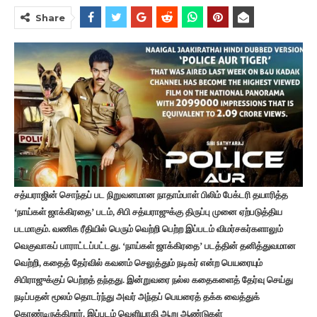
Share
சத்யராஜின் சொந்தப் பட நிறுவனமான நாதாம்பாள் பிலிம் பேக்டரி தயாரித்த
‘நாய்கள் ஜாக்கிரதை’ படம், சிபி சத்யராஜுக்கு திருப்பு முனை ஏற்படுத்திய
படமாகும். வணிக ரீதியில் பெரும் வெற்றி பெற்ற இப்படம் விமர்சகர்களாலும்
வெகுவாகப் பாராட்டப்பட்டது. ‘நாய்கள் ஜாக்கிரதை’ படத்தின் தனித்துவமான
வெற்றி, கதைத் தேர்வில் கவனம் செலுத்தும் நடிகர் என்ற பெயரையும்
சிபிராஜுக்குப் பெற்றத் தந்தது. இன்றுவரை நல்ல கதைகளைத் தேர்வு செய்து
நடிப்பதன் மூலம் தொடர்ந்து அவர் அந்தப் பெயரைத் தக்க வைத்துக்
கொண்டிருக்கிறார். இப்படம் வெளியாகி ஆறு ஆண்டுகள்