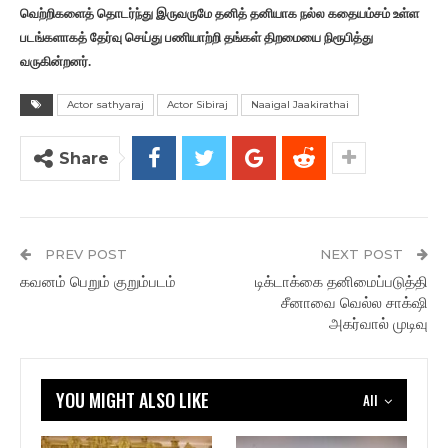
வெற்றிகளைத் தொடர்ந்து இருவருமே தனித் தனியாக நல்ல கதையம்சம் உள்ள
படங்களாகத் தேர்வு செய்து பணியாற்றி தங்கள் திறமையை நிரூபித்து
வருகின்றனர்.
Actor sathyaraj
Actor Sibiraj
Naaigal Jaakirathai
Share
PREV POST
NEXT POST
கவனம் பெறும் குறும்படம்
டிக்டாக்கை தனிமைப்படுத்தி
சீனாவை வெல்ல சாக்‌ஷி
அகர்வால் முடிவு
YOU MIGHT ALSO LIKE
All