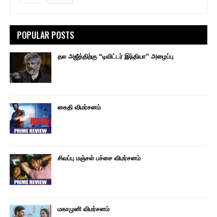
POPULAR POSTS
தல அஜீத்திற்கு “டிவிட்டர் இந்தியா” அழைப்பு
கைதி விமர்சனம்
சிவப்பு மஞ்சள் பச்சை விமர்சனம்
மகாமுனி விமர்சனம்