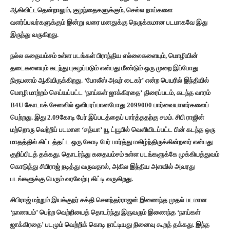
ஆகிவிட்டதென்றாலும், குழந்தைகளுக்கும், செல்ல நாய்களை
வளர்ப்பவர்களுக்கும் இன்று வரை மனதுக்கு நெருக்கமான படமாகவே இது
இருந்து வருகிறது.
நல்ல கதையம்சம் உள்ள படங்கள் பிராந்திய எல்லைகளையும், மொழியின்
தடைகளையும் கடந்து புகழப்படும் என்பது மீண்டும் ஒரு முறை இப்போது
நிரூபணம் ஆகியிருக்கிறது. ‘போலீஸ் அவுர் டைகர்’ என்ற பெயரில் இந்தியில்
மொழி மாற்றம் செய்யப்பட்ட ‘நாய்கள் ஜாக்கிரதை’ திரைப்படம், கடந்த வாரம்
B4U கோடாக் சேனலில் ஒளிபரப்பானபோது 2099000 பார்வையாளர்களைப்
பெற்றது. இது 2.09கோடி பேர் இப்படத்தைப் பார்த்ததற்கு சமம். சிபி ராஜின்
மற்றொரு வெற்றிப் படமான ‘சத்யா’ யூ ட்யூபில் வெளியிடப்பட்ட பின் கடந்த ஒரு
மாதத்தில் கிட்டத்தட்ட ஒரு கோடி பேர் பார்த்து மகிழ்ந்திருக்கின்றனர் என்பது
குறிப்பிடத் தக்கது. தொடர்ந்து கதையம்சம் உள்ள படங்களுக்கே முக்கியத்துவம்
கொடுத்து சிபிராஜ் நடித்து வருவதால், அகில இந்திய அளவில் அவரது
படங்களுக்கு பெரும் வரவேற்பு கிட்டி வருகிறது.
சிபிராஜ் மற்றும் இயக்குநர் சக்தி செளந்தர்ராஜன் இணைந்த முதல் படமான
‘நாணயம்’ பெற்ற வெற்றியைத் தொடர்ந்து இருவரும் இணைந்த ‘நாய்கள்
ஜாக்கிரதை’ படமும் வெற்றிக் கொடி நாட்டியது நினைவு கூறத் தக்கது. இந்த