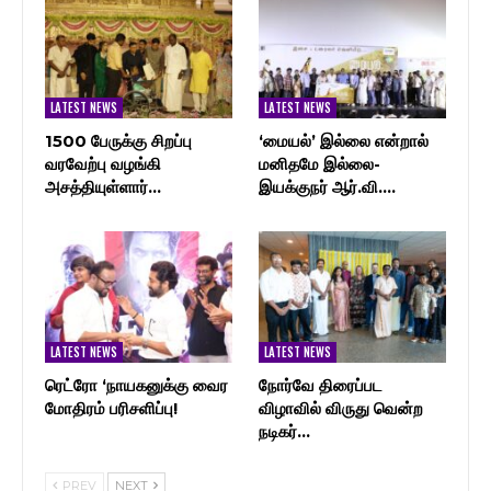
LATEST NEWS
LATEST NEWS
1500 பேருக்கு சிறப்பு
‘மையல்’ இல்லை என்றால்
வரவேற்பு வழங்கி
மனிதமே இல்லை-
அசத்தியுள்ளார்…
இயக்குநர் ஆர்.வி.…
LATEST NEWS
LATEST NEWS
ரெட்ரோ ‘நாயகனுக்கு வைர
நோர்வே திரைப்பட
மோதிரம் பரிசளிப்பு!
விழாவில் விருது வென்ற
நடிகர்…
PREV
NEXT