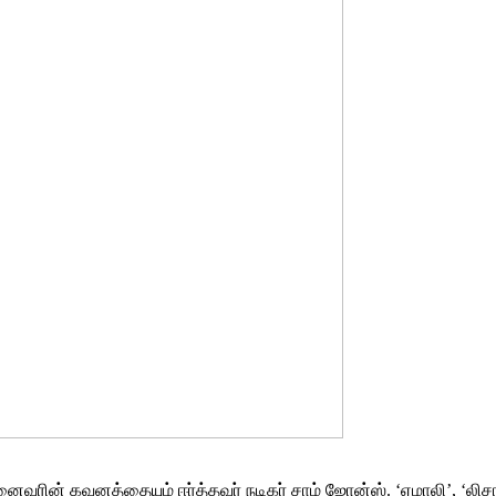
னைவரின் கவனத்தையும் ஈர்த்தவர் நடிகர் சாம் ஜோன்ஸ். ‘ஏமாலி’, ‘லிச