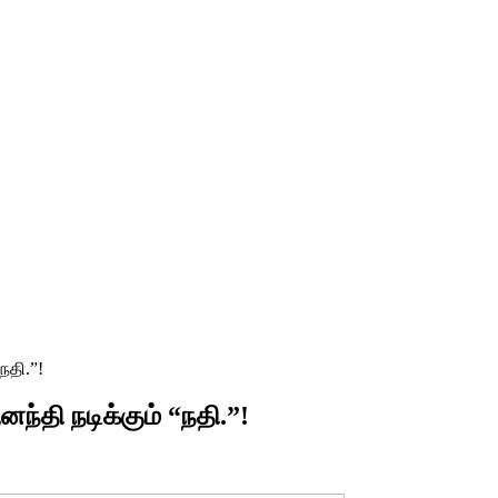
நதி.”!
ந்தி நடிக்கும் “நதி.”!