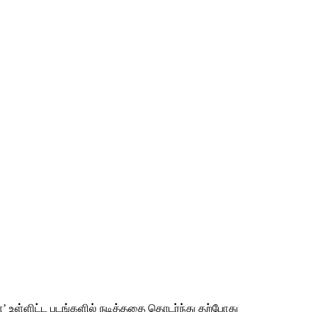
ா’ உள்ளிட்ட படங்களில் நடித்ததை தொடர்ந்து தற்போது