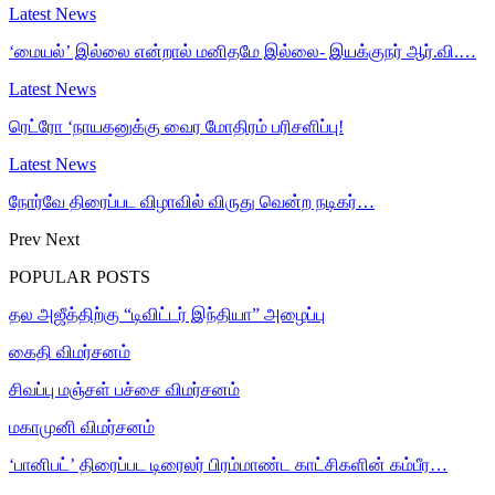
Latest News
‘மையல்’ இல்லை என்றால் மனிதமே இல்லை- இயக்குநர் ஆர்.வி.…
Latest News
ரெட்ரோ ‘நாயகனுக்கு வைர மோதிரம் பரிசளிப்பு!
Latest News
நோர்வே திரைப்பட விழாவில் விருது வென்ற நடிகர்…
Prev
Next
POPULAR POSTS
தல அஜீத்திற்கு “டிவிட்டர் இந்தியா” அழைப்பு
கைதி விமர்சனம்
சிவப்பு மஞ்சள் பச்சை விமர்சனம்
மகாமுனி விமர்சனம்
‘பானிபட்’ திரைப்பட டிரைலர் பிரம்மாண்ட காட்சிகளின் கம்பீர…