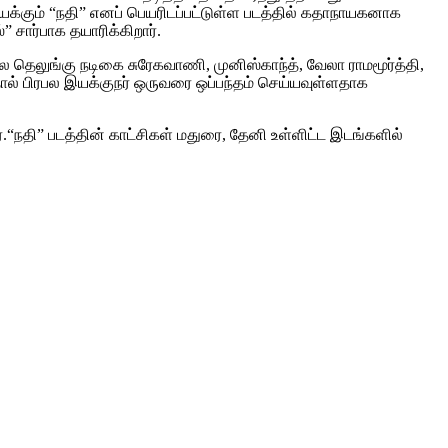
க்கும் “நதி” எனப் பெயரிடப்பட்டுள்ள படத்தில் கதாநாயகனாக
 சார்பாக தயாரிக்கிறார்.
ல தெலுங்கு நடிகை சுரேகவாணி, முனிஸ்காந்த், வேலா ராமமூர்த்தி,
தால் பிரபல இயக்குநர் ஒருவரை ஒப்பந்தம் செய்யவுள்ளதாக
நதி” படத்தின் காட்சிகள் மதுரை, தேனி உள்ளிட்ட இடங்களில்