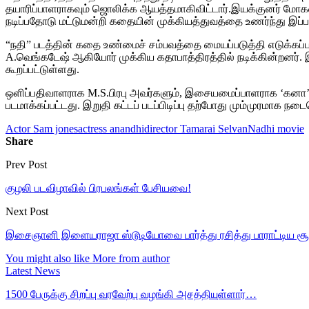
தயாரிப்பாளராகவும் ஜொலிக்க ஆயத்தமாகிவிட்டார்.இயக்குனர் மோகன
நடிப்பதோடு மட்டுமன்றி கதையின் முக்கியத்துவத்தை உணர்ந்து இப்பட
“நதி” படத்தின் கதை உண்மைச் சம்பவத்தை மையப்படுத்தி எடுக்கப்பட
A.வெங்கடேஷ் ஆகியோர் முக்கிய கதாபாத்திரத்தில் நடிக்கின்றனர்.
கூறப்பட்டுள்ளது.
ஒளிப்பதிவாளராக M.S.பிரபு அவர்களும், இசையமைப்பாளராக ‘கனா’ ப
படமாக்கப்பட்டது. இறுதி கட்டப் படப்பிடிப்பு தற்போது மும்முரமாக நடை
Actor Sam jones
actress anandhi
director Tamarai Selvan
Nadhi movie
Share
Prev Post
குழலி படவிழாவில் பிரபலங்கள் பேசியவை!
Next Post
இசைஞானி இளையராஜா ஸ்டூடியோவை பார்த்து ரசித்து பாராட்டிய சூப்பர
You might also like
More from author
Latest News
1500 பேருக்கு சிறப்பு வரவேற்பு வழங்கி அசத்தியுள்ளார்…