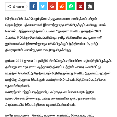
Share
இந்தியாவின் மிகப்பெரும் திரை ஆளுமைகளான மணிரத்னம் மற்றும்
ஜெயேந்திரா பஞ்சாபகேசன் இணைந்து உருவாக்கியிருக்கும், ஒன்பது பாகம்
கொண்ட ஆந்தாலாஜி திரைப்படமான “நவரசா” Netflix தளத்தில் 2021
ஆக்ஸ்ட் 6 அன்று வெளியிடப்படுகிறது. தமிழ் சினிமாவின் பல முன்னணி
ஜாம்பவான்கள் இணைந்து உருவாக்கியிருக்கும் இத்திரைப்படம், தமிழ்
திரையுலகின் பொன்தருணமாக நிகழவிருக்கிறது
மும்பை 2021 ஜுலை 9 : தமிழில் மிகப்பெரும் எதிர்பார்ப்பை ஏற்படுத்தியிருக்கும்,
ஒன்பது பாக “நவரசா” ஆந்தாலஜி திரைப்படத்தின் டீஸரை வெளியிட்டு,
படத்தின் வெளியீட்டு தேதியையும் அறிவித்துள்ளது Netflix நிறுவனம். தமிழின்
புகழ்மிகு ஆளுமை இயக்குநர் மணிரத்னம் அவர்கள், இத்திரைப்படத்தினை
உருவாக்கியுள்ளார்.
மணிரத்னம் மற்றும் எழுத்தாளர், புகழ்மிகு படைப்பாளி ஜெயேந்திரா
பஞ்சாபகேசன் இணைந்து, மனித உணர்வுகளின் ஒன்பது ரசங்களின்
அடிப்படையில் இப்படத்தினை உருவாக்கியுள்ளார்கள்.
மனித உணர்வுகள் – கோபம், கருணை, தைரியம், அருவருப்பு, பயம்,