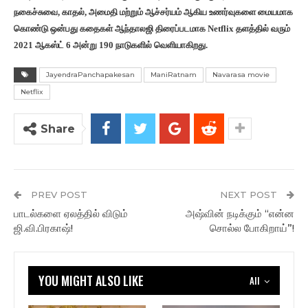
நகைச்சுவை, காதல், அமைதி மற்றும் ஆச்சர்யம் ஆகிய உணர்வுகளை மையமாக
கொண்டு ஒன்பது கதைகள் ஆந்தாலஜி திரைப்படமாக Netflix தளத்தில் வரும்
2021 ஆகஸ்ட் 6 அன்று 190 நாடுகளில் வெளியாகிறது.
JayendraPanchapakesan
ManiRatnam
Navarasa movie
Netflix
Share
PREV POST
NEXT POST
பாடல்களை ஏலத்தில் விடும்
அஷ்வின் நடிக்கும் “என்ன
ஜி.வி.பிரகாஷ்!
சொல்ல போகிறாய்”!
YOU MIGHT ALSO LIKE
All