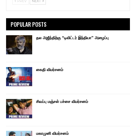
PREV
NEXT
POPULAR POSTS
தல அஜீத்திற்கு “டிவிட்டர் இந்தியா” அழைப்பு
கைதி விமர்சனம்
சிவப்பு மஞ்சள் பச்சை விமர்சனம்
மகாமுனி விமர்சனம்