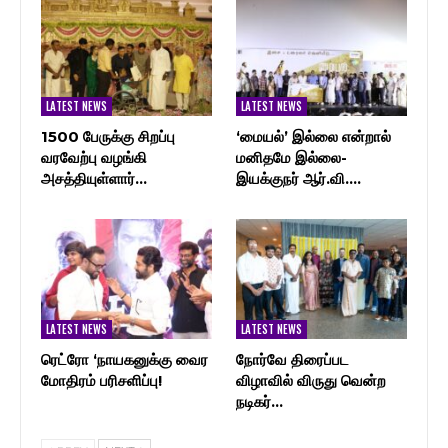
LATEST NEWS
LATEST NEWS
1500 பேருக்கு சிறப்பு
‘மையல்’ இல்லை என்றால்
வரவேற்பு வழங்கி
மனிதமே இல்லை-
அசத்தியுள்ளார்…
இயக்குநர் ஆர்.வி.…
LATEST NEWS
LATEST NEWS
ரெட்ரோ ‘நாயகனுக்கு வைர
நோர்வே திரைப்பட
மோதிரம் பரிசளிப்பு!
விழாவில் விருது வென்ற
நடிகர்…