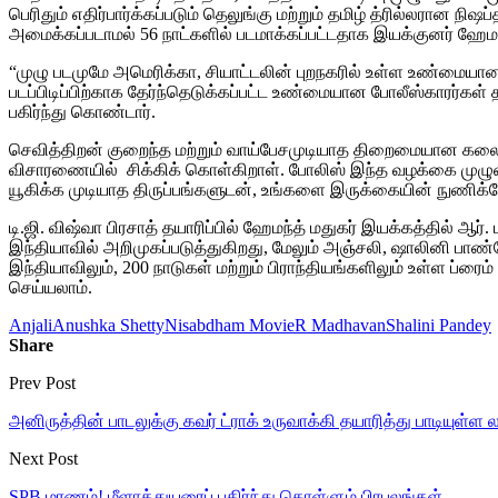
பெரிதும் எதிர்பார்க்கப்படும் தெலுங்கு மற்றும் தமிழ் த்ரில்லரான ந
அமைக்கப்படாமல் 56 நாட்களில் படமாக்கப்பட்டதாக இயக்குனர் ஹேமந்த
“முழு படமுமே அமெரிக்கா, சியாட்டலின் புறநகரில் உள்ள உண்மையான இ
படப்பிடிப்பிற்காக தேர்ந்தெடுக்கப்பட்ட உண்மையான போலீஸ்காரர்கள்
பகிர்ந்து கொண்டார்.
செவித்திறன் குறைந்த மற்றும் வாய்பேசமுடியாத திறைமையான கலைஞர
விசாரணையில் சிக்கிக் கொள்கிறாள். போலிஸ் இந்த வழக்கை முழ
யூகிக்க முடியாத திருப்பங்களுடன், உங்களை இருக்கையின் நுணிக்கே
டி.ஜி. விஷ்வா பிரசாத் தயாரிப்பில் ஹேமந்த் மதுகர் இயக்கத்தில் ஆ
இந்தியாவில் அறிமுகப்படுத்துகிறது, மேலும் அஞ்சலி, ஷாலினி பாண்ட
இந்தியாவிலும், 200 நாடுகள் மற்றும் பிராந்தியங்களிலும் உள்ள ப்ரைம
செய்யலாம்.
Anjali
Anushka Shetty
Nisabdham Movie
R Madhavan
Shalini Pandey
Share
Prev Post
அனிருத்தின் பாடலுக்கு கவர் ட்ராக் உருவாக்கி தயாரித்து பாடியுள்ள 
Next Post
SPB மரணம்! மீளாத்துயரைப் பகிர்ந்து கொள்ளும் பிரபலங்கள்