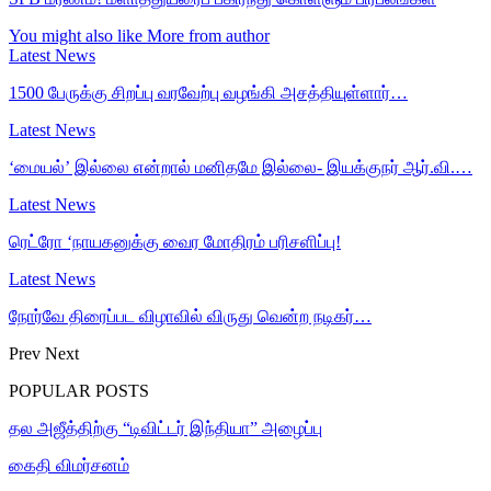
You might also like
More from author
Latest News
1500 பேருக்கு சிறப்பு வரவேற்பு வழங்கி அசத்தியுள்ளார்…
Latest News
‘மையல்’ இல்லை என்றால் மனிதமே இல்லை- இயக்குநர் ஆர்.வி.…
Latest News
ரெட்ரோ ‘நாயகனுக்கு வைர மோதிரம் பரிசளிப்பு!
Latest News
நோர்வே திரைப்பட விழாவில் விருது வென்ற நடிகர்…
Prev
Next
POPULAR POSTS
தல அஜீத்திற்கு “டிவிட்டர் இந்தியா” அழைப்பு
கைதி விமர்சனம்