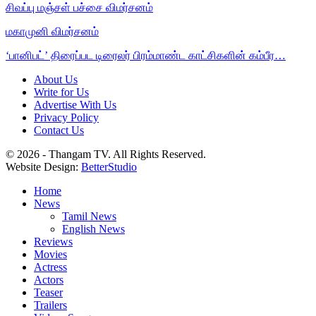
சிவப்பு மஞ்சள் பச்சை விமர்சனம்
மகாமுனி விமர்சனம்
‘பானிபட்’ திரைப்பட டிரைலர் பிரம்மாண்ட காட்சிகளின் கம்பீர…
About Us
Write for Us
Advertise With Us
Privacy Policy
Contact Us
© 2026 - Thangam TV. All Rights Reserved.
Website Design:
BetterStudio
Home
News
Tamil News
English News
Reviews
Movies
Actress
Actors
Teaser
Trailers