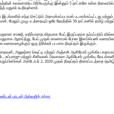
ிஷப்தத்தின் உலகளாவிய பிரீமியருக்கு இன்னும் 5 நாட்களே உள்ள நிலையில்
் மதுகர் கூறியுள்ளார்.
டங்களில் எந்த செட்டும் அமைக்கப்படாமல் படமாக்கப்பட்டது மற்றும் பட
 தான். மேலும் முழு படத்தையும் ஒரே நேரத்தில் 56 நாட்களில் தமிழ்
ான சாக்ஷி, எதிர்பாராத விதமாக பேய் இருப்பதாக நம்பப்படும் வில்
ுவதுமாக ஆராய்ந்து, பேய் முதல் காணாமல் போன இளம்பெண் வரையிலா
 வரைவழைக்கும் ஒரு த்ரில்லர் படமாக நிஷப்தம் இருக்கும்.
ர். மாதவன், அனுஷ்கா ஷெட்டி மற்றும் அஞ்சலி ஆகியோர் முக்கிய கதாபா
ே, சுப்பராஜு மற்றும் சீனிவாஸ் அவசரலா ஆகியோர் முக்கிய வேடங்களில
் உறுப்பினர்கள் அக்டோபர் 2, 2020 முதல் நிஷப்தம் திரைப்படத்தை (தமிழ
லண்டன் பாடகர் பிஸ்வஜித் நந்தா