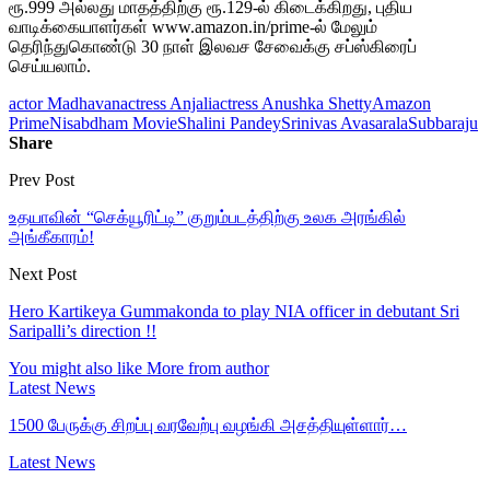
ரூ.999 அல்லது மாதத்திற்கு ரூ.129-ல் கிடைக்கிறது, புதிய
வாடிக்கையாளர்கள் www.amazon.in/prime-ல் மேலும்
தெரிந்துகொண்டு 30 நாள் இலவச சேவைக்கு சப்ஸ்கிரைப்
செய்யலாம்.
actor Madhavan
actress Anjali
actress Anushka Shetty
Amazon
Prime
Nisabdham Movie
Shalini Pandey
Srinivas Avasarala
Subbaraju
Share
Prev Post
உதயாவின் “செக்யூரிட்டி” குறும்படத்திற்கு உலக அரங்கில்
அங்கீகாரம்!
Next Post
Hero Kartikeya Gummakonda to play NIA officer in debutant Sri
Saripalli’s direction !!
You might also like
More from author
Latest News
1500 பேருக்கு சிறப்பு வரவேற்பு வழங்கி அசத்தியுள்ளார்…
Latest News