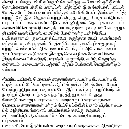
திரைப்படங்களுடன் நிஷப்தமும் சேருகிறது. அமேசான் ஒரிஜினல்
தொடர்களான பந்திஷ் பண்டிட்ஸ், ப்ரீத்: இன் டு த ஷேடோஸ், பாட்டல்
லோக், ஃபோர் மோர் ஷாட்ஸ் ப்ளீஸ், தி ஃபேமிலி மேன், இன்சைட் எட்ஜ்,
மற்றும் மேட் இன் ஹெவன் மற்றும் விருது பெற்ற, விமர்சன ரீதியாக
பாராட்டப்பட்ட உலகளாவிய அமேசான் ஒரிஜினல் தொடர்களான டாம்
க்ளான்சியின் ஜாக் ரியான், தி பாய்ஸ், ஹண்டர்ஸ், ஃப்ளிபேக் மற்றும்
தி மார்வெலஸ் மிஸஸ். மைசெல் போன்றவற்றுடன் இந்திய
படங்களான வி, குலாபோ சிட்டாபோ, சகுந்தலா தேவி, பொன்மகள்
வந்தாள், லா, சி யூ சூன், பிரஞ்சு பிரியாணி, சுஃபியும் சுஜாதாவும்
மற்றும் பென்குயின் ஆகியவையும் அடங்கும். அமேசான் ப்ரைம்
உறுப்பினர்கள் கூடுதலாக இதற்கு செலவழிக்க தேவையில்லை.
இந்த சேவையில் ஹிந்தி, மராத்தி, குஜராத்தி, தமிழ், தெலுங்கு,
கன்னடம், மலையாளம், பஞ்சாபி மற்றும் பெங்காலி மொழிகளிலும்
உள்ளன.
ஸ்மார்ட் டிவிகள், மொபைல் சாதனங்கள், ஃபயர் டிவி, ஃபயர் டிவி
ஸ்டிக், ஃபயர் டேப்லெட்டுகள், ஆப்பிள் டிவி, ஏர்டெல், வோடபோன்
போன்றவற்றிற்கான ப்ரைம் வீடியோ ஆப்-பில், ப்ரைம் உறுப்பினர்கள்
நிஷப்தம் திரைப்படத்தை எந்த நேரத்திலும், எங்கிருந்து
வேண்டுமானாலும் பார்க்கலாம். ப்ரைம் உறுப்பினர்கள் தங்கள்
மொபைல் சாதனங்கள் மற்றும் டேப்லெட்களில் ப்ரைம் வீடியோ ஆப்-
பில் அத்தியாயங்களைப் பதிவிறக்கம் செய்து கூடுதல்
கட்டணமின்றி ஆஃப்லைனில் எப்போது வேண்டுமானாலும்
பார்க்கலாம்.
ப்ரைம் வீடியோ இந்தியாவில் ப்ரைம் உறுப்பினர்களுக்கு ஆண்டுக்கு