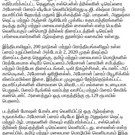
எதிர்பார்க்கப்பட்ட தெலுங்கு சஸ்பென்ஸ் த்ரில்லரின் டிரெய்லரை
அமேசான் பிரைம் வீடியோ வெளியிடுகிறது.டி.ஜி. விஷ்வா பிரசாத்
தயாரிப்பில் ஹேமந்த் மதுகர் இயக்கத்தில் ஆர். மாதவன், அனுஷ்கா
ஷெட்டி மற்றும் அஞ்சலி ஆகியோர் முக்கிய கதாபாத்திரங்களில்
நடித்து தமிழ் மற்றும் மலையாளத்தில் சைலன்ஸ் என்ற பெயரில்
வெளியாகும் பன்மொழி த்ரில்லர் திரைப்படத்தின் டிரெய்லர்
பார்வையாளர்களின் ஆர்வத்தை தூண்டும் வகையில் உள்ளது.
இந்தியாவிலும், 200 நாடுகள் மற்றும் பிராந்தியங்களிலும் உள்ள
ப்ரைம் உறுப்பினர்கள் அக்டோபர் 2, 2020 முதல் நிஷப்தம்
திரைப்படத்தை தெலுங்கு, தமிழ் மற்றும் மலையாளம் மொழிகளில்
பிரத்யேகமாக ஸ்டிரீம் செய்யலாம்.அமேசான் ப்ரைமின் சமீபத்திய
மற்றும் பிரத்யேக திரைப்படங்கள், டிவி நிகழ்ச்சிகள், ஸ்டாண்ட்-அப்
காமெடிகள், அமேசான் ஒரிஜினல்ஸ், அமேசான் ப்ரைம் மியூசிக்கில்
விளம்பரமில்லா இசை, இந்தியா முழுவதும் தேர்ந்தெடுக்கப்பட்ட
தயாரிப்புக்களின் விரைவான டெலிவரி, டாப் டீல்களை உடனடியாக
பெறுதல், பிரைம் ரீடிங்கில் வரம்பற்ற வாசிப்பு மற்றும் பிரைம் கேமிங்
கண்டெண்ட் அனைத்தும் ஒரு மாதத்திற்கு ரூ.129 ரூபாயில்
பெறலாம்.
படத்தின் மோஷன் போஸ்டரை வெளியிட்டு ஒரு ஆர்வத்தை
உருவாக்கிய அமேசான் ப்ரைம் வீடியோ இன்று அனுஷ்கா ஷெட்டி
மற்றும் ஆர். மாதவனின் மிகவும் எதிர்பார்க்கப்பட்ட சஸ்பென்ஸ்
த்ரில்லர் நிஷப்தத்தின் டிரெய்லரை வெளியிட்டது. சைலன்ஸ் என்ற
தலைப்பில், தமிழ் மற்றும் மலையாள மொழியில் வெளியாகும் இந்த