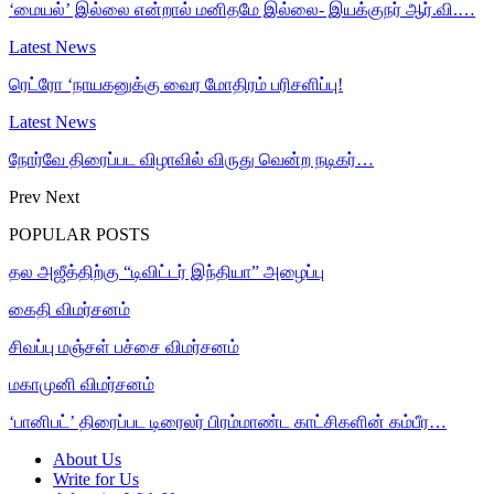
‘மையல்’ இல்லை என்றால் மனிதமே இல்லை- இயக்குநர் ஆர்.வி.…
Latest News
ரெட்ரோ ‘நாயகனுக்கு வைர மோதிரம் பரிசளிப்பு!
Latest News
நோர்வே திரைப்பட விழாவில் விருது வென்ற நடிகர்…
Prev
Next
POPULAR POSTS
தல அஜீத்திற்கு “டிவிட்டர் இந்தியா” அழைப்பு
கைதி விமர்சனம்
சிவப்பு மஞ்சள் பச்சை விமர்சனம்
மகாமுனி விமர்சனம்
‘பானிபட்’ திரைப்பட டிரைலர் பிரம்மாண்ட காட்சிகளின் கம்பீர…
About Us
Write for Us