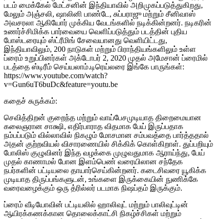
படம் மைக்கேல் மேட்சனின் இந்தியாவில் அறிமுகப்படுத்துகிறது,
மேலும் அஞ்சலி, ஷாலினி பாண்டே, சுப்பராஜு மற்றும் சீனிவாஸ்
அவசரலா ஆகியோர் முக்கிய வேடங்களில் நடிக்கின்றனர். நடிகரின்
உணர்ச்சிமிக்க பார்வையை வெளிப்படுத்தும் படத்தின் புதிய
போஸ்டரையும் ஸ்ட்ரீமிங் சேவையானது வெளியிட்டது,
இந்தியாவிலும், 200 நாடுகள் மற்றும் பிராந்தியங்களிலும் உள்ள
ப்ரைம் உறுப்பினர்கள் அக்டோபர் 2, 2020 முதல் அமேசான் ப்ரைமில்
படத்தை ஸ்டிரீம் செய்யலாம்.டிரெய்லரை இங்கே பாருங்கள்:
https://www.youtube.com/watch?
v=Gun6uT6buDc&feature=youtu.be
கதைச் சுருக்கம்:
செவித்திறன் குறைந்த மற்றும் வாய்பேசமுடியாத திறைமையான
கலைஞரான சாக்ஷி, எதிர்பாராத விதமாக பேய் இருப்பதாக
நம்பப்படும் வில்லாவில் நிகழும் மோசமான சம்பவத்தை பார்த்ததால்
அதன் குற்றவியல் விசாரணையில் சிக்கிக் கொள்கிறாள். துப்பறியும்
போலிஸ் குழுவினர் இந்த வழக்கை முழுவதுமாக ஆராய்ந்து, பேய்
முதல் காணாமல் போன இளம்பெண் வரையிலான சந்தேக
நபர்களின் பட்டியலை தாயார்செய்கின்றனர். கடைசிவரை யூகிக்க
முடியாத திருப்பங்களுடன், உங்களை இருக்கையின் நுணிக்கே
வரைவழைக்கும் ஒரு த்ரில்லர் படமாக நிஷப்தம் இருக்கும்.
ப்ரைம் வீடியோவின் பட்டியலில் ஹாலிவுட் மற்றும் பாலிவுட்டின்
ஆயிரக்கணக்கான தொலைக்காட்சி நிகழ்ச்சிகள் மற்றும்