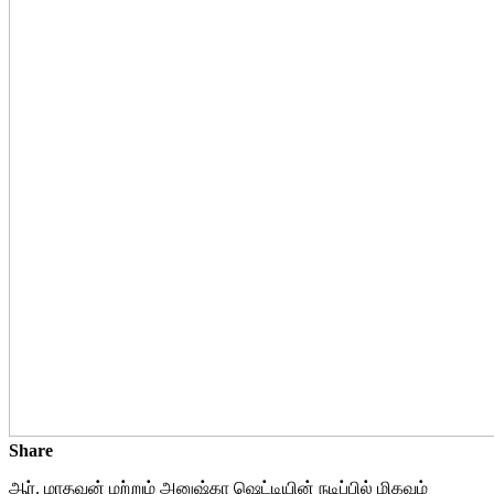
Share
ஆர். மாதவன் மற்றும் அனுஷ்கா ஷெட்டியின் நடிப்பில் மிகவும்