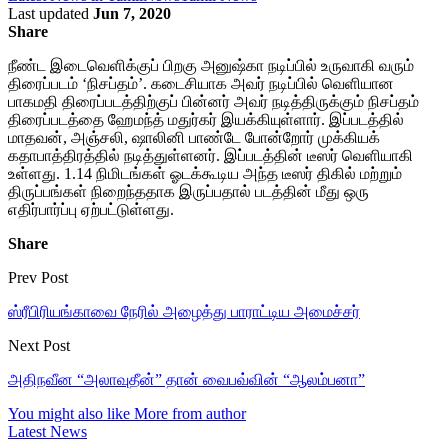
Last updated
Jun 7, 2020
Share
நீண்ட இடைவெளிக்குப் பிறகு அனுஷ்கா நடிப்பில் உருவாகி வரும்
திரைப்படம் ‘நிசப்தம்’. கடைசியாக அவர் நடிப்பில் வெளியான
பாகமதி திரைப்படத்திற்குப் பின்னர் அவர் நடித்திருக்கும் நிசப்தம்
திரைப்படத்தை ஹேமந்த் மதுர்கர் இயக்கியுள்ளார். இப்படத்தில்
மாதவன், அஞ்சலி, ஷாலினி பாண்டே போன்றோர் முக்கியக்
கதாபாத்திரத்தில் நடித்துள்ளனர். இப்படத்தின் டீஸர் வெளியாகி
உள்ளது. 1.14 நிமிடங்கள் ஓடக்கூடிய அந்த டீஸர் திகில் மற்றும்
திருப்பங்கள் நிறைந்ததாக இருப்பதால் படத்தின் மீது ஒரு
எதிர்பார்ப்பு ஏற்பட்டுள்ளது.
Share
Prev Post
ஸ்ரீபிரியங்காவை நேரில் அழைத்து பாராட்டிய அமைச்சர்
Next Post
அதிநவீன “அலாவுதீன்” தான் வைபவ்வின் “ஆலம்பனா”
You might also like
More from author
Latest News