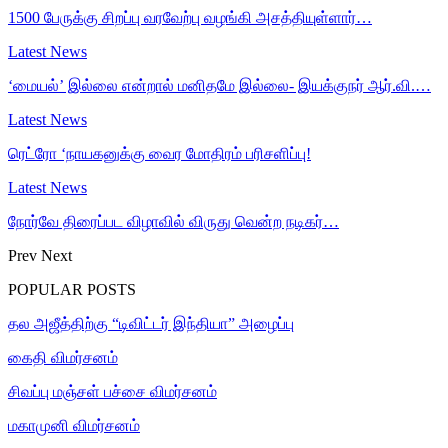
1500 பேருக்கு சிறப்பு வரவேற்பு வழங்கி அசத்தியுள்ளார்…
Latest News
‘மையல்’ இல்லை என்றால் மனிதமே இல்லை- இயக்குநர் ஆர்.வி.…
Latest News
ரெட்ரோ ‘நாயகனுக்கு வைர மோதிரம் பரிசளிப்பு!
Latest News
நோர்வே திரைப்பட விழாவில் விருது வென்ற நடிகர்…
Prev
Next
POPULAR POSTS
தல அஜீத்திற்கு “டிவிட்டர் இந்தியா” அழைப்பு
கைதி விமர்சனம்
சிவப்பு மஞ்சள் பச்சை விமர்சனம்
மகாமுனி விமர்சனம்