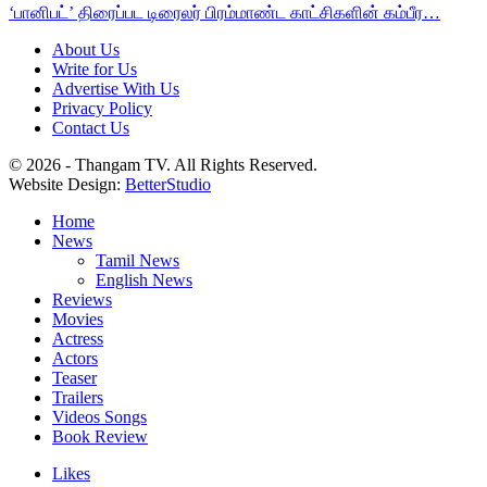
‘பானிபட்’ திரைப்பட டிரைலர் பிரம்மாண்ட காட்சிகளின் கம்பீர…
About Us
Write for Us
Advertise With Us
Privacy Policy
Contact Us
© 2026 - Thangam TV. All Rights Reserved.
Website Design:
BetterStudio
Home
News
Tamil News
English News
Reviews
Movies
Actress
Actors
Teaser
Trailers
Videos Songs
Book Review
Likes