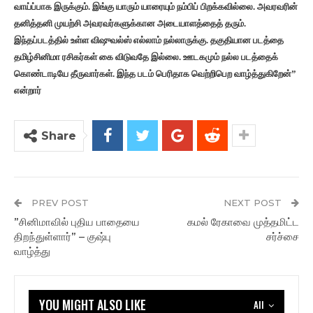
வாய்ப்பாக இருக்கும். இங்கு யாரும் யாரையும் நம்பிப் பிறக்கவில்லை. அவரவரின்
தனித்தனி முயற்சி அவரவர்களுக்கான அடையாளத்தைத் தரும்.
இந்தப்படத்தில் உள்ள விஷுவல்ஸ் எல்லாம் நல்லாருக்கு. தகுதியான படத்தை
தமிழ்சினிமா ரசிகர்கள் கை விடுவதே இல்லை. ஊடகமும் நல்ல படத்தைக்
கொண்டாடியே தீருவார்கள். இந்த படம் பெரிதாக வெற்றிபெற வாழ்த்துகிறேன்”
என்றார்
Share
PREV POST
NEXT POST
”சினிமாவில் புதிய பாதையை
கமல் ரேகாவை முத்தமிட்ட
திறந்துள்ளார்” – குஷ்பு
சர்ச்சை
வாழ்த்து
YOU MIGHT ALSO LIKE
All