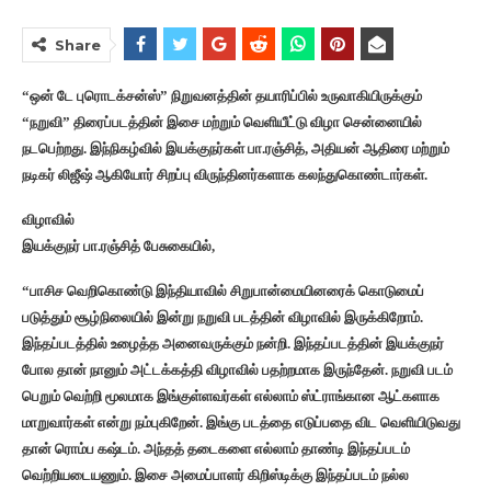
Share
“ஒன் டே புரொடக்சன்ஸ்” நிறுவனத்தின் தயாரிப்பில் உருவாகியிருக்கும்
“நறுவி” திரைப்படத்தின் இசை மற்றும் வெளியீட்டு விழா சென்னையில்
நடபெற்றது. இந்நிகழ்வில் இயக்குநர்கள் பா.ரஞ்சித், அதியன் ஆதிரை மற்றும்
நடிகர் லிஜீஷ் ஆகியோர் சிறப்பு விருந்தினர்களாக கலந்துகொண்டார்கள்.
விழாவில்
இயக்குநர் பா.ரஞ்சித் பேசுகையில்,
“பாசிச வெறிகொண்டு இந்தியாவில் சிறுபான்மையினரைக் கொடுமைப்
படுத்தும் சூழ்நிலையில் இன்று நறுவி படத்தின் விழாவில் இருக்கிறோம்.
இந்தப்படத்தில் உழைத்த அனைவருக்கும் நன்றி. இந்தப்படத்தின் இயக்குநர்
போல தான் நானும் அட்டக்கத்தி விழாவில் பதற்றமாக இருந்தேன். நறுவி படம்
பெறும் வெற்றி மூலமாக இங்குள்ளவர்கள் எல்லாம் ஸ்ட்ராங்கான ஆட்களாக
மாறுவார்கள் என்று நம்புகிறேன். இங்கு படத்தை எடுப்பதை விட வெளியிடுவது
தான் ரொம்ப கஷ்டம். அந்தத் தடைகளை எல்லாம் தாண்டி இந்தப்படம்
வெற்றியடையணும். இசை அமைப்பாளர் கிறிஸ்டிக்கு இந்தப்படம் நல்ல