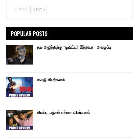
PREV
NEXT
POPULAR POSTS
தல அஜீத்திற்கு “டிவிட்டர் இந்தியா” அழைப்பு
கைதி விமர்சனம்
சிவப்பு மஞ்சள் பச்சை விமர்சனம்