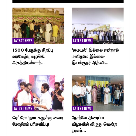
LATEST NEWS
LATEST NEWS
1500 பேருக்கு சிறப்பு
‘மையல்’ இல்லை என்றால்
வரவேற்பு வழங்கி
மனிதமே இல்லை-
அசத்தியுள்ளார்…
இயக்குநர் ஆர்.வி.…
LATEST NEWS
LATEST NEWS
ரெட்ரோ ‘நாயகனுக்கு வைர
நோர்வே திரைப்பட
மோதிரம் பரிசளிப்பு!
விழாவில் விருது வென்ற
நடிகர்…