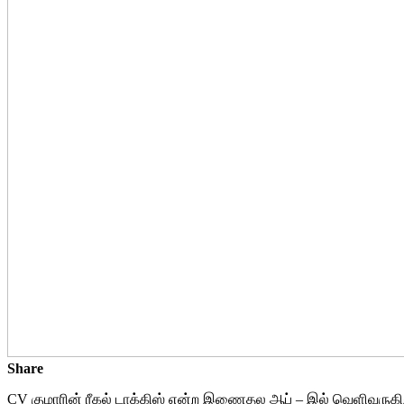
Share
CV குமாரின் ரீகல் டாக்கிஸ் என்ற இணைதல ஆப் – இல் வெளிவருகிற