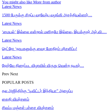
You might also like
More from author
Latest News
1500 பேருக்கு சிறப்பு வரவேற்பு வழங்கி அசத்தியுள்ளார்…
Latest News
‘மையல்’ இல்லை என்றால் மனிதமே இல்லை- இயக்குநர் ஆர்.வி.…
Latest News
ரெட்ரோ ‘நாயகனுக்கு வைர மோதிரம் பரிசளிப்பு!
Latest News
நோர்வே திரைப்பட விழாவில் விருது வென்ற நடிகர்…
Prev
Next
POPULAR POSTS
தல அஜீத்திற்கு “டிவிட்டர் இந்தியா” அழைப்பு
கைதி விமர்சனம்
சிவப்பு மஞ்சள் பச்சை விமர்சனம்