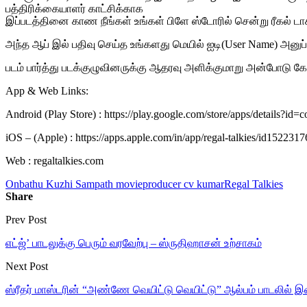
பத்திரிக்கையாளர் காட்சிக்காக
இப்படத்தினை காண நீங்கள் உங்கள் பிளே ஸ்டோரில் சென்று ரீகல் டா
அந்த ஆப் இல் பதிவு செய்த உங்களது மெயில் ஐடி(User Name) அனுப்பி
படம் பார்த்து படக்குழுவினருக்கு ஆதரவு அளிக்குமாறு அன்போடு கே
App & Web Links:
Android (Play Store) : https://play.google.com/store/apps/details?id=c
iOS – (Apple) : https://apps.apple.com/in/app/regal-talkies/id152231
Web : regaltalkies.com
Onbathu Kuzhi Sampath movie
producer cv kumar
Regal Talkies
Share
Prev Post
எட்ஜ்’ பாடலுக்கு பெரும் வரவேற்பு – ஸ்ருதிஹாசன் உற்சாகம்
Next Post
ஸ்ரீதர் மாஸ்டரின் “அண்ணே வெயிட்டு வெயிட்டு” ஆல்பம் பாடலில் இ