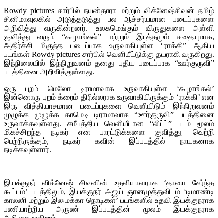
Rowdy pictures சார்பில் நயன்தாரா மற்றும் விக்னேஷ்சிவன் தமிழ்
சினிமாவுலகில் அடுத்தடுத்து பல ஆச்சர்யமான படைப்புகளை
அறிவித்து வருகின்றனர். உலகமெங்கும் விருதுகளை அள்ளி
குவித்து வரும் “கூழாங்கல்” மற்றும் இரத்தமும் சதையுமாக,
அதிர்ச்சி மிகுந்த படைப்பாக உருவாகியுள்ள “ராக்கி” ஆகிய
படங்கள் Rowdy pictures சார்பில் வெளியீட்டுக்கு தயராகி வருகிறது.
இந்நிலையில் இந்நிறுவனம் தனது புதிய படைப்பாக “ஊர்குருவி”
படத்தினை அறிவித்துள்ளது.
ஒரு புறம் மெலோ டிராமாவாக உருவாகியுள்ள ‘கூழாங்கல்’
இன்னொரு புறம் க்ரைம் திரில்லராக உருவாகியிருக்கும் ‘ராக்கி’ என
இரு வித்தியாசமான படைப்புகளை வெளியிடும் இந்நிறுவனம்
முழுக்க முழுக்க காமெடி டிராமாவாக “ஊர்குருவி” படத்தினை
உருவாக்கவுள்ளது. சமீபத்திய வெளியீடான “லிப்ட்” படம் மூலம்
மிகச்சிறந்த நடிகர் என பாரட்டுக்களை குவித்து, வெற்றி
பெற்றிருக்கும், நடிகர் கவின் இப்படத்தில் நாயகனாக
நடிக்கவுள்ளார்.
இயக்குநர் விக்னேஷ் சிவனின் உதவியாளராக ‘தானா சேர்ந்த
கூட்டம்’ படத்திலும், இயக்குநர் அஜய் ஞானமுத்துவிடம் ‘டிமாண்டி
காலனி மற்றும் இமைக்கா நொடிகள்’ படங்களில் உதவி இயக்குநராக
பணியாற்றிய அருண் இப்படத்தின் மூலம் இயக்குநராக
அறிமுகமாகிறார்.