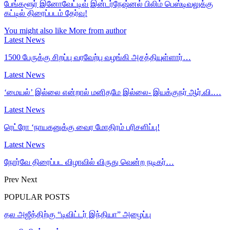
பேங்களூர் இனோவேட்டிவ் இன்டர்நேஷ்னல் பிலிம் பெஸ்டிவலுக்கு
கட்டில் திரைப்படம் தேர்வு!
You might also like
More from author
Latest News
1500 பேருக்கு சிறப்பு வரவேற்பு வழங்கி அசத்தியுள்ளார்…
Latest News
‘மையல்’ இல்லை என்றால் மனிதமே இல்லை- இயக்குநர் ஆர்.வி.…
Latest News
ரெட்ரோ ‘நாயகனுக்கு வைர மோதிரம் பரிசளிப்பு!
Latest News
நோர்வே திரைப்பட விழாவில் விருது வென்ற நடிகர்…
Prev
Next
POPULAR POSTS
தல அஜீத்திற்கு “டிவிட்டர் இந்தியா” அழைப்பு