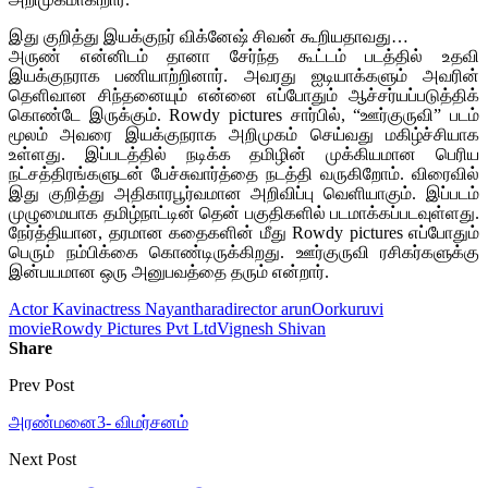
இது குறித்து இயக்குநர் விக்னேஷ் சிவன் கூறியதாவது…
அருண் என்னிடம் தானா சேர்ந்த கூட்டம் படத்தில் உதவி
இயக்குநராக பணியாற்றினார். அவரது ஐடியாக்களும் அவரின்
தெளிவான சிந்தனையும் என்னை எப்போதும் ஆச்சர்யப்படுத்திக்
கொண்டே இருக்கும். Rowdy pictures சார்பில், “ஊர்குருவி” படம்
மூலம் அவரை இயக்குநராக அறிமுகம் செய்வது மகிழ்ச்சியாக
உள்ளது. இப்படத்தில் நடிக்க தமிழின் முக்கியமான பெரிய
நட்சத்திரங்களுடன் பேச்சுவார்த்தை நடத்தி வருகிறோம். விரைவில்
இது குறித்து அதிகாரபூர்வமான அறிவிப்பு வெளியாகும். இப்படம்
முழுமையாக தமிழ்நாட்டின் தென் பகுதிகளில் படமாக்கப்படவுள்ளது.
நேர்த்தியான, தரமான கதைகளின் மீது Rowdy pictures எப்போதும்
பெரும் நம்பிக்கை கொண்டிருக்கிறது. ஊர்குருவி ரசிகர்களுக்கு
இன்பயமான ஒரு அனுபவத்தை தரும் என்றார்.
Actor Kavin
actress Nayanthara
director arun
Oorkuruvi
movie
Rowdy Pictures Pvt Ltd
Vignesh Shivan
Share
Prev Post
அரண்மனை3- விமர்சனம்
Next Post