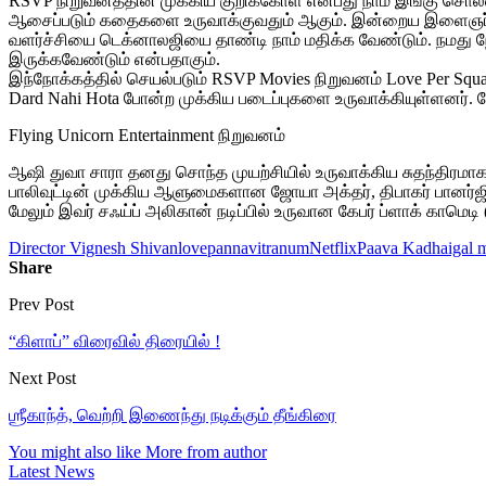
RSVP நிறுவனத்தின் முக்கிய குறிக்கோள் என்பது நாம் இங்கு சொ
ஆசைப்படும் கதைகளை உருவாக்குவதும் ஆகும். இன்றைய இளைஞர்கள் 
வளர்ச்சியை டெக்னாலஜியை தாண்டி நாம் மதிக்க வேண்டும். நமது 
இருக்கவேண்டும் என்பதாகும்.
இந்நோக்கத்தில் செயல்படும் RSVP Movies நிறுவனம் Love Per Square Fo
Dard Nahi Hota போன்ற முக்கிய படைப்புகளை உருவாக்கியுள்ளனர். ம
Flying Unicorn Entertainment நிறுவனம்
ஆஷி துவா சாரா தனது சொந்த முயற்சியில் உருவாக்கிய சுதந்திரமாக 
பாலிவுட்டின் முக்கிய ஆளுமைகளான ஜோயா அக்தர், திபாகர் பானர்ஜி, 
மேலும் இவர் சஃய்ப் அலிகான் நடிப்பில் உருவான கேபர் ப்ளாக் காமெட
Director Vignesh Shivan
lovepannavitranum
Netflix
Paava Kadhaigal 
Share
Prev Post
“கிளாப்” விரைவில் திரையில் !
Next Post
ஶ்ரீகாந்த், வெற்றி இணைந்து நடிக்கும் தீங்கிரை
You might also like
More from author
Latest News