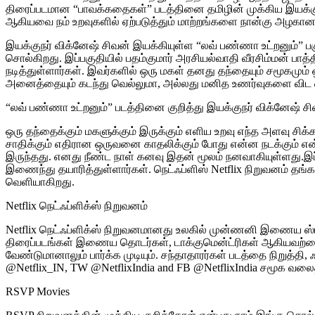
திரைப்படமான “பாவக்கதைகள்” படத்தினை தமிழின் முக்கிய இயக்க
ஆகியவை நம் உறவுகளில் ஏற்படுத்தும் மாற்றங்களை நான்கு அழகா
இயக்குநர் விக்னேஷ் சிவன் இயக்கியுள்ள “லவ் பண்ணா உட்றனும்” 
சொல்கிறது. இப்பகுதியில் பதம்குமார் அரசியல்வாதி வீரசிம்மன் பாத
நடித்துள்ளார்கள். இவர்களில் ஒரு மகள் தனது தந்தையும் சமூகமு
அனைத்தையும் கடந்து வெல்லுமா, அல்லது மனித உணர்வுகளை விட ஒ
“லவ் பண்ணா உட்றனும்” படத்தினை குறித்து இயக்குநர் விக்னேஷ் 
ஒரு தந்தைக்கும் மகளுக்கும் இருக்கும் எளிய உறவு எந்த அளவு சி
சாதிக்கும் எதிரான ஒருவனை காதலிக்கும் போது என்ன நடக்கும் என
இருந்தது. எனது நீண்ட நாள் கனவு இதன் மூலம் நனவாகியுள்ளது.இப்
இணைந்து தயாரித்துள்ளார்கள். நெட்ஃப்ளிஸ் Netflix நிறுவனம் தங்க
வெளியாகிறது.
Netflix நெட்ஃப்ளிக்ஸ் நிறுவனம்
Netflix நெட்ஃப்ளிக்ஸ் நிறுவனமானது உலகில் முன்ணனி இணைய ஸ்ட்
திரைப்படங்கள் இணைய தொடர்கள், டாக்குமென்ட்ரிகள் ஆகியவற்றை
வேண்டுமானாலும் பார்க்க முடியும். சந்தாதாரர்கள் படத்தை நிறுத்தி, ஃ
@Netflix_IN, TW @NetflixIndia and FB @NetflixIndia சமூக வ
RSVP Movies