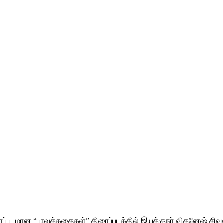
ைப்படமான “பாவக்கதைகள்” திரைப்படத்தில் இயக்குநர் விகனேஷ் சிவனி