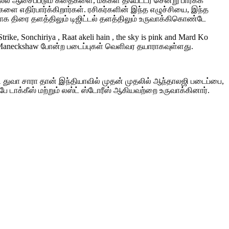
்ல ஆசைப்படும் கதைகளை, மக்கள் தியேட்டர் சென்று பார்க்க
திர்பார்க்கிறார்கள். ரசிகர்களின் இந்த எழுச்சியை, இந்த
 திரை தளத்திலும் டிஜிட்டல் தளத்திலும் உருவாக்கிகொண்டே
e, Sonchiriya , Raat akeli hain , the sky is pink and Mard Ko
am Maneckshaw போன்ற படைப்புகள் வெளிவர தயாராகவுள்ளது.
ி துவா சாரா தான் இந்தியாவில் முதன் முதலில் ஆந்தாலஜி படைப்பை,
 டாக்கீஸ் மற்றும் லஸ்ட் ஸ்டோரீஸ் ஆகியவற்றை உருவாக்கினார்.