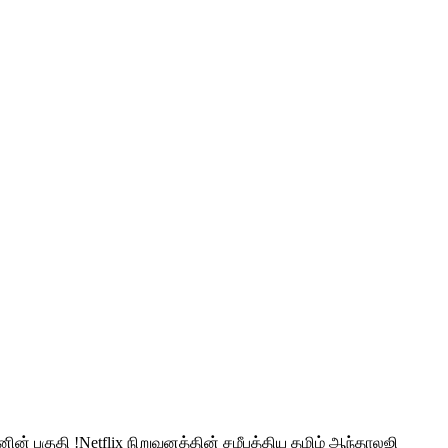
ன் பகுதி !Netflix நிறுவனத்தின் சமீபத்திய தமிழ் ஆந்தாலஜி