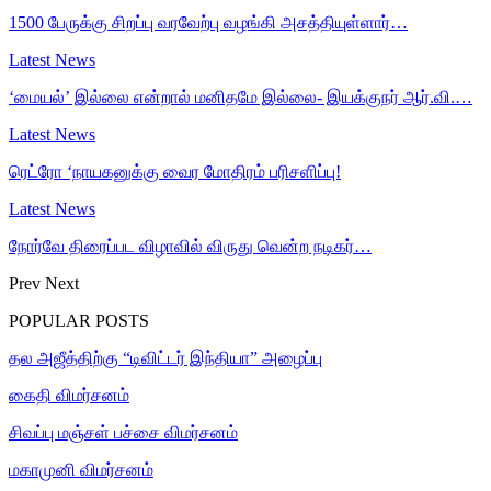
1500 பேருக்கு சிறப்பு வரவேற்பு வழங்கி அசத்தியுள்ளார்…
Latest News
‘மையல்’ இல்லை என்றால் மனிதமே இல்லை- இயக்குநர் ஆர்.வி.…
Latest News
ரெட்ரோ ‘நாயகனுக்கு வைர மோதிரம் பரிசளிப்பு!
Latest News
நோர்வே திரைப்பட விழாவில் விருது வென்ற நடிகர்…
Prev
Next
POPULAR POSTS
தல அஜீத்திற்கு “டிவிட்டர் இந்தியா” அழைப்பு
கைதி விமர்சனம்
சிவப்பு மஞ்சள் பச்சை விமர்சனம்
மகாமுனி விமர்சனம்