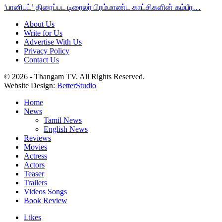
‘பானிபட்’ திரைப்பட டிரைலர் பிரம்மாண்ட காட்சிகளின் கம்பீர…
About Us
Write for Us
Advertise With Us
Privacy Policy
Contact Us
© 2026 - Thangam TV. All Rights Reserved.
Website Design:
BetterStudio
Home
News
Tamil News
English News
Reviews
Movies
Actress
Actors
Teaser
Trailers
Videos Songs
Book Review
Likes