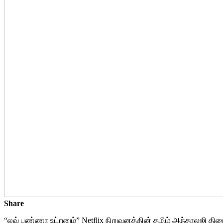
Share
“லவ் பண்ணா உட்றனும்” Netflix நிறுவனத்தின் தமிழ் ஆந்தாலஜி திர