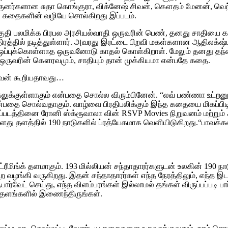
ுனர்களான சுதா கொங்குரா, விக்னேஷ் சிவன், கௌதம் மேனன், வெற்
ன கதைகளின் வழியே சொல்கிறது இப்படம்.
பகுதி பலமிக்க பிரபல அரசியல்வாதி ஒருவரின் பெண், தனது சாதியை 
்திரத்தில் நடித்துள்ளார். அவரது இரட்டை பிறவி மகள்களான ஆதிலக்‌ஷ்
ம் ஒப்புக்கொள்ளாத ஒருவனோடு காதல் கொள்கிறாள். மேலும் தனது தந்
ருவரின் கௌரவமும், சாதியும் தான் முக்கியமா என்பதே கதை.
சிவன் கூறியதாவது…
க்கலுக்குள்ளாகும் என்பதை சொல்ல விரும்பினேன். “லவ் பண்ணா உட்றன
்பதை சொல்வதாகும். வாழ்வை பிரதிபலிக்கும் இந்த கதையை மிகப்பிட
படத்தினை ரோனி ஸ்க்ரூவாலா வின் RSVP Movies நிறுவனம் மற்றும் ஆ
ளது தளத்தில் 190 நாடுகளில் ப்ரத்யேகமாக வெளியிடுகிறது.“பாவக்கதை
ரீமிங்க் தளமாகும். 193 மில்லியன் சந்தாதாரர்களுடன் உலகின் 190
 வழங்கி வருகிறது. இதன் சந்தாதாரர்கள் எந்த நேரத்திலும், எந்
பார்வேட் செய்து, எந்த விளம்பரங்கள் இல்லாமல் தங்கள் விருப்பப்படி பா
லைதளங்களில் இணைந்திருங்கள்.