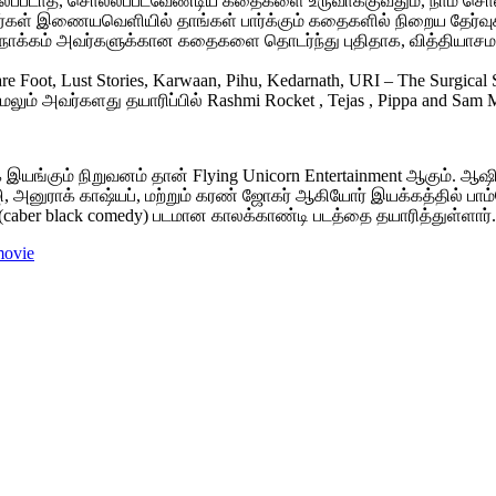
ல்லப்படாத, சொல்லப்படவேண்டிய கதைகளை உருவாக்குவதும், நாம் சொல
இணையவெளியில் தாங்கள் பார்க்கும் கதைகளில் நிறைய தேர்வுகளை எ
நோக்கம் அவர்களுக்கான கதைகளை தொடர்ந்து புதிதாக, வித்தியாசமாக
ot, Lust Stories, Karwaan, Pihu, Kedarnath, URI – The Surgical Strik
ேலும் அவர்களது தயாரிப்பில் Rashmi Rocket , Tejas , Pippa and S
இயங்கும் நிறுவனம் தான் Flying Unicorn Entertainment ஆகும். ஆஷ
அனுராக் காஷ்யப், மற்றும் கரண் ஜோகர் ஆகியோர் இயக்கத்தில் பாம்பே
ி (caber black comedy) படமான காலக்காண்டி படத்தை தயாரித்துள்ளார்.
movie