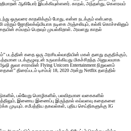
றிமாறன் ஆகியோர் இயக்கியுள்ளனர். காதல், அந்தஸ்து, கௌரவம்
கடந்து ஒருவரை காதலிக்கும் போது, என்ன நடக்கும் என்பதை
மி மற்றும் ஜோதிலக்‌ஷ்மியாக நடிகை அஞ்சலியும், கல்கி கொச்சலினும்
தையின் சம்மதம் பெறவும் முயல்கிறாள். அவளது காதல்
ும்” படத்தின் கதை ஒரு அரசியல்வாதியின் மகள் தனது தகுதிக்கும்,
ித்தமான படக்குழுவுடன் உருவாக்கியது மிகச்சிறந்த அனுபவமாக
ஷி துவா சாராவின் Flying Unicorn Entertainment நிறுவனம்
கள்” திரைப்படம் டிசம்பர் 18, 2020 அன்று Netflix தளத்தில்
 நாடுகளில், பல்வேறு மொழிகளில், பலவிதமான வகைகளில்
த இடத்திலும், இணைய இணைப்பு இருந்தால் எவ்வளவு கதைகளை
ர்க்க முடியும். சமீபத்திய தகவல்கள், புதிய செய்திகளுக்கு IG