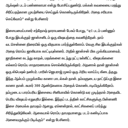
ஆக்‌ஷன் படம் பண்ணலாமா என்று யோசிப்பதுண்டு. மக்கள் கவலையை மறந்து
சிரிப்பதற்கான முயற்சியை செய்துக் கொண்டிருக்கிறேன். அதை சரியாக
செய்வோம்” என்று பேசினார்
இசையமைப்பாளர் சந்தோஷ் நாராயணன் பேசும் போது, “ஏ1 படம் பண்ணும்
போது இயக்குநர் ஜான்சனிடம் ஒரு விஷயத்தை கவனித்தேன். நாம்
வடசென்னை திரையில் ஒரு விதமாக பார்த்துள்ளோம். வெகு சில இயக்குநர்கள்
அதை ரொம்ப ஜாலியாக காட்டியுள்ளனர். அதில் ஜான்சன் மிக முக்கியமானவர்.
ஜாதிகளை கடந்து காதல், மதங்களை கடந்து நட்பு உள்ளிட்ட விஷயங்களை
எல்லாம் ரொம்ப சாதாரணமாக சொல்லியிருக்கிறார். அதனால் தான் ஜான்சன்
ஒரு ஸ்பெஷல் நண்பர். பாரிஸ் ஜெயராஜ் மூலம் ஒரு அரிய வாய்ப்பு கிடைத்தது.
இந்த ஆல்பம் முழுக்கவே கானா பாடல்கள் தான். நம்மளுடைய நாட்டுப்புற இசை
கானா தான். சுமார் 300 ஆண்டுகளாக அதைக் கொண்டாடியிருக்கிறோம்.
நம்முடைய பாரம்பரிய இசையை சினிமாவில் கொண்டு வர முடிந்தால் அதைவிட
பெரிய விஷயம் எதுவுமே இல்லை. இந்தப் படத்தின் காட்சிகளுக்கு பின்னணி
இசை அமைக்க தாமதம் ஆனது. ஏனென்றால், காட்சிகளைப் பார்த்து
சிரித்துவிடுவேன். ஆகையால் ரொம்ப தாமதமானது. படம் கண்டிப்பாக
அனைவருக்கும் பிடிக்கும்” என்று பேசினார்.