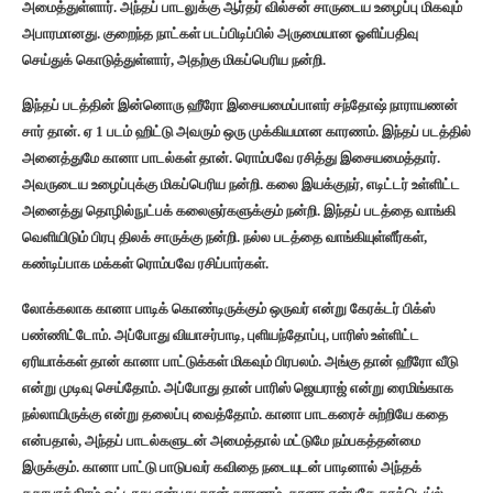
அமைத்துள்ளார். அந்தப் பாடலுக்கு ஆர்தர் வில்சன் சாருடைய உழைப்பு மிகவும்
அபாரமானது. குறைந்த நாட்கள் படப்பிடிப்பில் அருமையான ஓளிப்பதிவு
செய்துக் கொடுத்துள்ளார், அதற்கு மிகப்பெரிய நன்றி.
இந்தப் படத்தின் இன்னொரு ஹீரோ இசையமைப்பாளர் சந்தோஷ் நாராயணன்
சார் தான். ஏ 1 படம் ஹிட்டு அவரும் ஒரு முக்கியமான காரணம். இந்தப் படத்தில்
அனைத்துமே கானா பாடல்கள் தான். ரொம்பவே ரசித்து இசையமைத்தார்.
அவருடைய உழைப்புக்கு மிகப்பெரிய நன்றி. கலை இயக்குநர், எடிட்டர் உள்ளிட்ட
அனைத்து தொழில்நுட்பக் கலைஞர்களுக்கும் நன்றி. இந்தப் படத்தை வாங்கி
வெளியிடும் பிரபு திலக் சாருக்கு நன்றி. நல்ல படத்தை வாங்கியுள்ளீர்கள்,
கண்டிப்பாக மக்கள் ரொம்பவே ரசிப்பார்கள்.
லோக்கலாக கானா பாடிக் கொண்டிருக்கும் ஒருவர் என்று கேரக்டர் பிக்ஸ்
பண்ணிட்டோம். அப்போது வியாசர்பாடி, புளியந்தோப்பு, பாரிஸ் உள்ளிட்ட
ஏரியாக்கள் தான் கானா பாட்டுக்கள் மிகவும் பிரபலம். அங்கு தான் ஹீரோ வீடு
என்று முடிவு செய்தோம். அப்போது தான் பாரிஸ் ஜெயராஜ் என்று ரைமிங்காக
நல்லாயிருக்கு என்று தலைப்பு வைத்தோம். கானா பாடகரைச் சுற்றியே கதை
என்பதால், அந்தப் பாடல்களுடன் அமைத்தால் மட்டுமே நம்பகத்தன்மை
இருக்கும். கானா பாட்டு பாடுபவர் கவிதை நடையுடன் பாடினால் அந்தக்