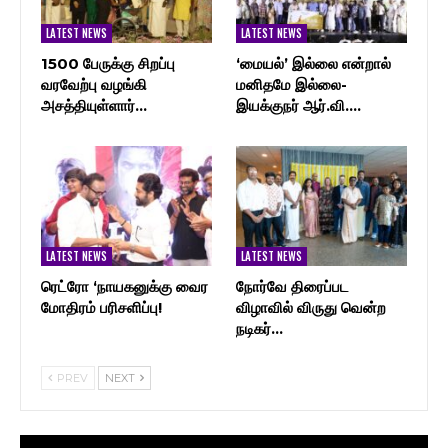
LATEST NEWS
LATEST NEWS
1500 பேருக்கு சிறப்பு
‘மையல்’ இல்லை என்றால்
வரவேற்பு வழங்கி
மனிதமே இல்லை-
அசத்தியுள்ளார்…
இயக்குநர் ஆர்.வி.…
LATEST NEWS
LATEST NEWS
ரெட்ரோ ‘நாயகனுக்கு வைர
நோர்வே திரைப்பட
மோதிரம் பரிசளிப்பு!
விழாவில் விருது வென்ற
நடிகர்…
PREV
NEXT