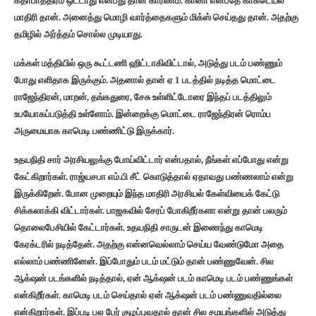
கதாபாத்திரம் ஒட்டாது என்பது தான் காரணம். கானா என்பதே காக்டெய்ல்
மாதிரி தான். அனைத்து மொழி வார்த்தைகளும் மிக்ஸ் செய்தது தான். அதற்கு
தமிழில் அர்த்தம் சொல்ல முடியாது.
மக்கள் மத்தியில் ஒரு கூட்டணி ஹிட்டாகிவிட்டால், அடுத்து படம் பண்ணும்
போது எளிதாக இருக்கும். அதனால் தான் ஏ 1 படத்தில் நடித்த மொட்டை
ராஜேந்திரன், மாறன், தங்கதுரை, சேசு உள்ளிட்டோரை இந்தப் படத்திலும்
உபயோகப்படுத்தி உள்ளோம். இன்றைக்கு மொட்டை ராஜேந்திரன் ரொம்ப
அருமையாக காமெடி பண்ணிட்டு இருக்கார்.
உதயநிதி சார் அரசியலுக்கு போய்விட்டார் என்பதால், நீங்கள் எப்போது என்று
கேட்கிறார்கள். ராஜ்யசபா எம்.பி சீட் கொடுத்தால் ஏதாவது பண்ணலாம் என்று
இருக்கிறேன். போன முறையும் இந்த மாதிரி அரசியல் கேள்வியைக் கேட்டு
சிக்கலாக்கி விட்டார்கள். பாஜகவில் சேரப் போகிறீர்களா என்று தான் பலரும்
தொலைபேசியில் கேட்டார்கள். உதயநிதி சாருடன் இணைந்து காமெடி
கேரக்டரில் நடித்தேன். அதற்கு என்னவெல்லாம் செய்ய வேண்டுமோ அதை
எல்லாம் பண்ணினேன். இப்போதும் படம் மட்டும் தான் பண்ணுவேன். சில
ஆக்‌ஷன் படங்களில் நடித்தால், ஏன் ஆக்‌ஷன் படம் காமெடி படம் பண்ணுங்கள்
என்கிறீர்கள். காமெடி படம் செய்தால் ஏன் ஆக்‌ஷன் படம் பண்ணுவதில்லை
என்கிறார்கள். இப்படி பல பேர் குழப்புவதால் தான் சில சமயங்களில் அடுத்து