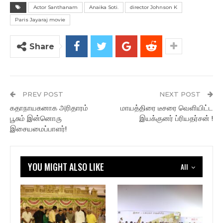
Actor Santhanam
Anaika Soti.
director Johnson K
Paris Jayaraj movie
Share
PREV POST
NEXT POST
கதாநாயகனாக அரிதாரம்
மாயத்திரை டீசரை வெளியிட்ட
பூசும் இன்னொரு
இயக்குனர் ப்ரியதர்சன் !
இசையமைப்பாளர்!
YOU MIGHT ALSO LIKE
All