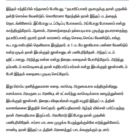
இந்தச் சந்திப்பில் சந்தானம் பேசியது, “தயாரிப்பாளர் குமாருக்கு தான் முதலில்
நன்றி சொல்ல வேண்டும். கொரோனா நேரத்தில் தான் இந்தப் படத்தைத்
தொடங்கினோம். இப்போது படப்பிடிப்பு போகலாம், அப்போது போகலாம் என்று
காத்திருந்தோம். ஆனால், அனைத்தையும் நல்லபடியாக முடித்து தயாரானதற்கு
தயாரிப்பாளர் குமார் தான் காரணம். எங்கு செலவு செய்ய வேண்டும், எங்கு
கூடாது என்பதில் தெளிவாக இருந்தார். ஏ 1 படமே ஜாலியாக பண்ண வேண்டும்
என்ற மூடில் தான் இயக்குநர் ஜான்சனுடன் பணிபுரிந்தேன். அந்தப் படம்
ஹிட்டானது. அடுத்து என்ன என்று நிறைய கதைகள் யோசித்தோம். அடுத்து
நம்மளிடம் காமெடியைத் தான் எதிர்பார்ப்பார்கள் என்று இயக்குநர் ஜான்சனிடம்
பேசி இந்தக் கதையை முடிவு செய்தோம்.
இது ரொம்ப தனித்துவமான கதை. காமெடி அருமையாக வந்திருக்கிறது.
எனக்காக அவருடைய அணியுடன் உட்கார்ந்து காமெடிக்காக உழைத்துள்ளார்
இயக்குநர் ஜான்சன். நிறைய விஷயங்கள் எழுதி எழுதி இந்தப் படத்தின்
வசனங்களை இறுதிச் செய்தார். ஒளிப்பதிவாளர் ஆர்தர் வில்சன் பார்ப்பதற்கு
தான் அமைதியாக இருப்பார். அவரோடு இப்போது தான் முதலில்
பணிபுரிகிறேன். சம்சா பாடலை முழுக்க பேருந்துக்குள்ளே எடுத்துள்ளோம்.
சாண்டி தான் இந்தப் படத்தின் அனைத்துப் பாடல்களுக்கும் நடனம்