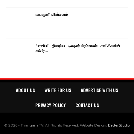
மகாமுனி விமர்சனம்
‘பானிபட்’ திரைப்பட டிரைலர் பிரம்மாண்ட காட்சிகளின்
கம்பீர…
ABOUT US
WRITE FOR US
ADVERTISE WITH US
PRIVACY POLICY
CONTACT US
© 2026 - Thangam TV. All Rights Reserved.
Website Design:
BetterStudio