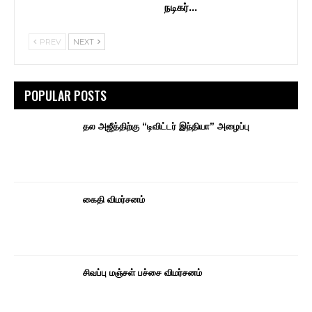
நடிகர்…
PREV
NEXT
POPULAR POSTS
தல அஜீத்திற்கு “டிவிட்டர் இந்தியா” அழைப்பு
கைதி விமர்சனம்
சிவப்பு மஞ்சள் பச்சை விமர்சனம்