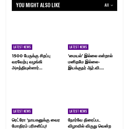
YOU MIGHT ALSO LIKE
All
LATEST NEWS
LATEST NEWS
1500 பேருக்கு சிறப்பு
‘மையல்’ இல்லை என்றால்
வரவேற்பு வழங்கி
மனிதமே இல்லை-
அசத்தியுள்ளார்…
இயக்குநர் ஆர்.வி.…
LATEST NEWS
LATEST NEWS
ரெட்ரோ ‘நாயகனுக்கு வைர
நோர்வே திரைப்பட
மோதிரம் பரிசளிப்பு!
விழாவில் விருது வென்ற