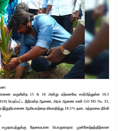
ுவன:
விசாரணை வருகின்ற 15 & 16 அன்று ஏற்கனவே சமர்பித்துள்ள 10.5
f 2010) பெறப்பட்ட நீதிமன்ற ஆணை, அரசு ஆணை எண் GO MS No. 35,
ன்ற இறுதியாணை ஆகியவற்றை விவாதித்து 10.5% தடை உத்தரவை நீக்கி
.
ிய சமுதாயத்துக்கு தேவையான பொருளாதார முன்னேற்றத்திற்கான