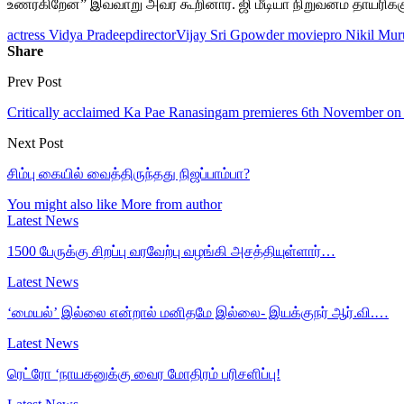
உணர்கிறேன்” இவ்வாறு அவர் கூறினார். ஜி மீடியா நிறுவனம் தாயரிக்கும
actress Vidya Pradeep
directorVijay Sri G
powder movie
pro Nikil Mu
Share
Prev Post
Critically acclaimed Ka Pae Ranasingam premieres 6th November o
Next Post
சிம்பு கையில் வைத்திருந்தது நிஜப்பாம்பா?
You might also like
More from author
Latest News
1500 பேருக்கு சிறப்பு வரவேற்பு வழங்கி அசத்தியுள்ளார்…
Latest News
‘மையல்’ இல்லை என்றால் மனிதமே இல்லை- இயக்குநர் ஆர்.வி.…
Latest News
ரெட்ரோ ‘நாயகனுக்கு வைர மோதிரம் பரிசளிப்பு!