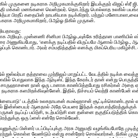
கில் முருகனை நடிகராக அறிமுகமாக்குகிறார் இயக்குநர் விஜய் ஸ்ரீ 
மக்கள் மனங்களை வென்றவர். தொடர்ந்து பொல்லாத உலகில் பயங்கர க
 வித்யா பிரதீப் கதையின் நாயகியாக நடிக்கிறார். மற்றும் மனோபாலா,
டிகராக அறிமுகமாகிறார், பிஆர்ஓ நிகில் முருகன்.
ூறியதாவது:
 அறியும். முன்னணி சினிமா பிஆர்ஓ.,வுக்கே உரித்தான பாணியில் எப்
வரை அணுகியபோது, ‘எனக்கு நடிப்பதில் விருப்பமே ஆனால் பிஆர்ஓ., ஆ
கு ஒப்புக் கொண்டார். அவர் சம்மதித்ததில் எனக்கு மிகப்பெரிய மகிழ்ச
ில் ஐஸ்வர்யா தத்தாவை முற்றிலும் மாறுப்பட்ட வேடத்தில் நடிக்க வைத
னிமாவில் பொதுவாக இந்த ஆர்டிஸ்ட் இந்த கேரக்டர் தான் என்று பொரு
ர் சாருஹாசனை நான் ஒரு டானாக காண்பித்தபோது ரசிகர்கள் அதை ஏற்
நடிகராக களமிறக்கிவுள்ளேன். இதில், நிச்சயம் வெற்றி காண்பேன் என்
விளையாடு’ படத்தில் உலகநாயகன் கமல்ஹாசன் சூட்டிக்கொண்டதால் வலிம
றையில் இன்ஸ்பையர் ஆனதால் அதே பெயரை இந்தக் கதாபாத்திரத்துக்குக
முருகன் நடிப்புப் பயிற்சி, உடற்பயிற்சி என தன்னை தகுதிப்படுத்திக்
திரத்துக்கு ஒரு ப்ளஸ் என்றே சொல்வேன்.
ுனுக்குப் பின்னர் படப்பிடிப்புக்கு அரசு அனுமதி வழங்கியபோதே முடித்
 ஏற்றுக் கொள்ள வேண்டும் என்று சான்றோர் சொல்வார்கள். நிகில் ம