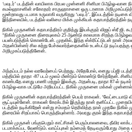
‘பவுடர்’ படத்தின் வாயிலாக பிரபல முன்னனி சினிமா பிஆர்ஓ-வான நி
கமல்ஹாசனின் சகோதரர் சாருஹாசனை ஒரு டானாக அறிமுகப்படுத்தி 
மூன்றாவது படமாக உருவாகி வருகிறது ‘பவுடர்’. இப்படத்தில் நடிகை
இந்நிலையில், படத்தில் வலிமை மிக்க முக்கியக் கதாபாத்திரத்தில் ந
நிகில் முருகனின் கதாபாத்திரம் குறித்து இயக்குநர் விஜய் ஸ்ரீ ஜி. க
“நிகில் முருகனை திரையுலகம் 25 ஆண்டு காலமாக சிறந்த பிஆர்ஓவாக
பயன்படுத்திக் கொண்டேன். முதலில், இந்த ஸ்க்ரிப்ட்டுடன் நான் அ
அதன்பின்னர் சில சுற்று பேச்சுவார்த்தைகளில் உடன்பட்டு நடிப்பதற்
அறிமுகப்படுத்தினேன்.
அந்தப்படம் நல்ல வரவேற்பைப் பெற்றது. அதேபோல், எனது பப்ஜி படத்த
மத்தியில் தாதா -87 படம் மூலம் மீண்டும் கொண்டு சேர்த்தேன். சி
காண்பதே எனது பாணி மற்றும் இலக்கு. அதன்படி, தாதா 87-ல் நடிக
பிஆர்ஓ-வாக மட்டுமே அறியப்பட்ட நிகில் முருகனை மக்கள் முன்னால் 
நிகில் முருகனின் கதாபாத்திரத்தின் பெயர் ராகவன். ‘வேட்டையாடு 
சூட்டியுள்ளேன். ராகவன் கேரக்டரில் இருந்து நான் தனிப்பட்ட மு
படத்தில் நடிக்கிறேன் என்று சம்மதம் தெரிவித்த நாள் முதலே நிகில் 
திரையில் சிறப்பாகப் பொருந்தியுள்ளார். அவரது குரல் இந்த கதாபாத்
நிகில் முருகன் பங்குபெறும் காட்சிகள் பெரும்பாலனவை, தீவிர லாக்டவ
படமாக்கப்பட வேண்டும். வாய்ப்புகள் நம்மைத் தேடிவரும்போது அதை