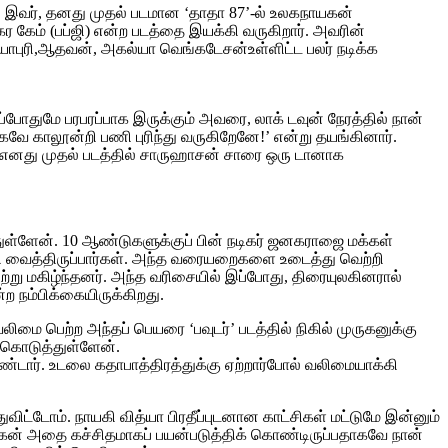
ஜி. இவர், தனது முதல் படமான ‘தாதா 87’-ல் உலகநாயகன்
ேம் (பப்ஜி) என்ற படத்தை இயக்கி வருகிறார். அவரின்
வையாபுரி,ஆதவன், அகல்யா வெங்கடேசன்உள்ளிட்ட பலர் நடிக்க
போதுமே பரபரப்பாக இருக்கும் அவரை, லாக் டவுன் நேரத்தில் நான்
கவே காலூன்றி பணி புரிந்து வருகிறேனே!’ என்று தயங்கினார்.
்சி. எனது முதல் படத்தில் சாருஹாசன் சாரை ஒரு டானாக
்துள்ளேன். 10 ஆண்டுகளுக்குப் பின் நடிகர் ஜனகராஜை மக்கள்
த்தி வைத்திருப்பார்கள். அந்த வரையறைகளை உடைத்து வெற்றி
று மகிழ்ந்தனர். அந்த வரிசையில் இப்போது, திரையுலகினரால்
ற நம்பிக்கையிருக்கிறது.
ை பெற்ற அந்தப் பெயரை ‘பவுடர்’ படத்தில் நிகில் முருகனுக்கு
் கொடுத்துள்ளேன்.
 கொண்டார். உடலை கதாபாத்திரத்துக்கு ஏற்றார்போல் வலிமையாக்கி
துவிட்டோம். நாயகி வித்யா பிரதீப்புடனான காட்சிகள் மட்டுமே இன்னும்
ுருகன் அதை கச்சிதமாகப் பயன்படுத்திக் கொண்டிருப்பதாகவே நான்