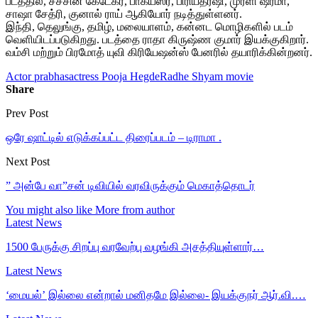
படத்தில், சச்சின் கேடேகர், பாக்யஸ்ரீ, பிரியதர்ஷி, முரளி ஷர்மா,
சாஷா சேத்ரி, குனால் ராய் ஆகியோர் நடித்துள்ளனர்.
இந்தி, தெலுங்கு, தமிழ், மலையாளம், கன்னட மொழிகளில் படம்
வெளியிடப்படுகிறது. படத்தை ராதா கிருஷ்ண குமார் இயக்குகிறார்.
வம்சி மற்றும் பிரமோத் யுவி கிரியேஷன்ஸ் பேனரில் தயாரிக்கின்றனர்.
Actor prabhas
actress Pooja Hegde
Radhe Shyam movie
Share
Prev Post
ஒரே ஷாட்டில் எடுக்கப்பட்ட திரைப்படம் – டிராமா .
Next Post
” அன்பே வா”சன் டிவியில் வரவிருக்கும் மெகாத்தொடர்
You might also like
More from author
Latest News
1500 பேருக்கு சிறப்பு வரவேற்பு வழங்கி அசத்தியுள்ளார்…
Latest News
‘மையல்’ இல்லை என்றால் மனிதமே இல்லை- இயக்குநர் ஆர்.வி.…