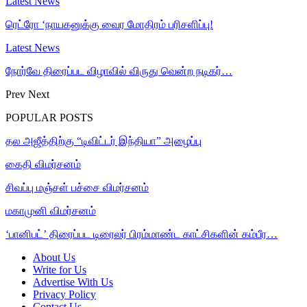
Latest News
ரெட்ரோ ‘நாயகனுக்கு வைர மோதிரம் பரிசளிப்பு!
Latest News
நோர்வே திரைப்பட விழாவில் விருது வென்ற நடிகர்…
Prev
Next
POPULAR POSTS
தல அஜீத்திற்கு “டிவிட்டர் இந்தியா” அழைப்பு
கைதி விமர்சனம்
சிவப்பு மஞ்சள் பச்சை விமர்சனம்
மகாமுனி விமர்சனம்
‘பானிபட்’ திரைப்பட டிரைலர் பிரம்மாண்ட காட்சிகளின் கம்பீர…
About Us
Write for Us
Advertise With Us
Privacy Policy
Contact Us