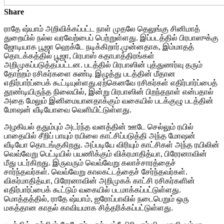
Share
ராதே ஷ்யாம் அறிவிக்கப்பட்ட நாள் முதலே தெலுங்கு சினிமாத்
துறையில் நல்ல வரவேற்பைப் பெற்றுள்ளது. இப்படத்தில் பிரபாஸுக்கு
ஜோடியாக பூஜா ஹெக்டே நடிக்கிறார்.முன்னதாக, இம்மாதத்
தொடக்கத்தில் பூஜா, பிரபாஸ் கதாபாத்திரங்கள்
அறிமுகப்படுத்தப்பட்டன. படத்தில் பிரபாஸின் புத்துணர்வு தரும்
தோற்றம் ரசிகர்களை சுண்டி இழுத்து படத்தின் மீதான
எதிர்பார்ப்பைக் கூட்டியுள்ளது.ஏற்கெனவே ரசிகர்கள் எதிர்பார்ப்பைத்
தூண்டியிருந்த நிலையில், இன்று பிரபாஸின் பிறந்தநாள் என்பதால்
அதை மேலும் இனிமையானதாக்கும் வகையில் படக்குழு படத்தின்
மோஷன் வீடியோவை வெளியிட்டுள்ளது.
அழகியல் ததும்பும் அடர்ந்த வனத்தின் ஊடே செல்லும் ரயில்
பாதையில் சீறிப் பாயும் ரயிலை காட்சிப்படுத்தி அந்த மோஷன்
வீடியோ தொடங்குகிறது. அப்படியே விரியும் காட்சிகள் அந்த ரயிலின்
வெவ்வேறு பெட்டியில் பயணிக்கும் விக்ரமாதித்யா, பிரேரனாவின்
மீது படர்கிறது. இருவரும் வெவ்வேறு கலாச்சாரத்தைச்
சார்ந்தவர்கள். வெவ்வேறு காலகட்டத்தைச் சேர்ந்தவர்கள்.
விகர்மாதித்யா, பிரேரனாவின் அறிமுகக் காட்சி ரசிகர்களின்
எதிர்பார்ப்பைக் கூட்டும் வகையில் படமாக்கப்பட்டுள்ளது.
மொத்தத்தில், ராதே ஷ்யாம், ஐரோப்பாவில் நடைபெறும் ஒரு
மகத்தான காதல் காவியமாக சித்தரிக்கப்பட்டுள்ளது.