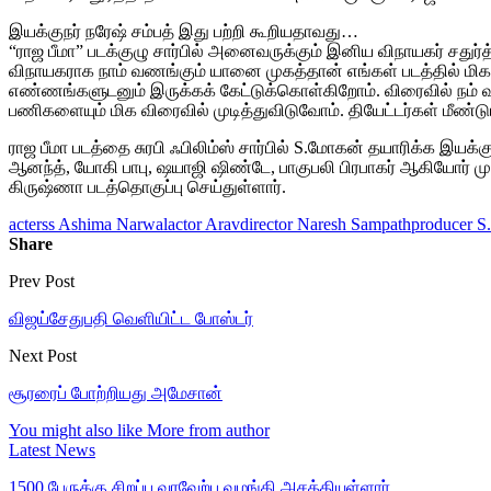
இயக்குநர் நரேஷ் சம்பத் இது பற்றி கூறியதாவது…
“ராஜ பீமா” படக்குழு சார்பில் அனைவருக்கும் இனிய விநாயகர் சதுர
விநாயகராக நாம் வணங்கும் யானை முகத்தான் எங்கள் படத்தில் மிகமு
எண்ணங்களுடனும் இருக்கக் கேட்டுக்கொள்கிறோம். விரைவில் நம் வாழ்வ
பணிகளையும் மிக விரைவில் முடித்துவிடுவோம். தியேட்டர்கள் மீண்ட
ராஜ பீமா படத்தை சுரபி ஃபிலிம்ஸ் சார்பில் S.மோகன் தயாரிக்க இயக்க
ஆனந்த், யோகி பாபு, ஷயாஜி ஷிண்டே, பாகுபலி பிரபாகர் ஆகியோர் முக
கிருஷ்ணா படத்தொகுப்பு செய்துள்ளார்.
acterss Ashima Narwal
actor Arav
director Naresh Sampath
producer S
Share
Prev Post
விஜய்சேதுபதி வெளியிட்ட போஸ்டர்
Next Post
சூரரைப் போற்றியது அமேசான்
You might also like
More from author
Latest News
1500 பேருக்கு சிறப்பு வரவேற்பு வழங்கி அசத்தியுள்ளார்…