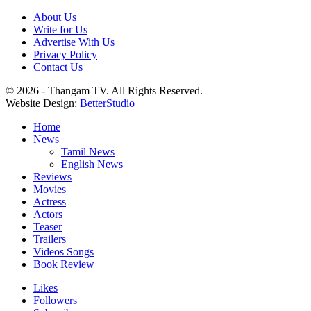
About Us
Write for Us
Advertise With Us
Privacy Policy
Contact Us
© 2026 - Thangam TV. All Rights Reserved.
Website Design:
BetterStudio
Home
News
Tamil News
English News
Reviews
Movies
Actress
Actors
Teaser
Trailers
Videos Songs
Book Review
Likes
Followers