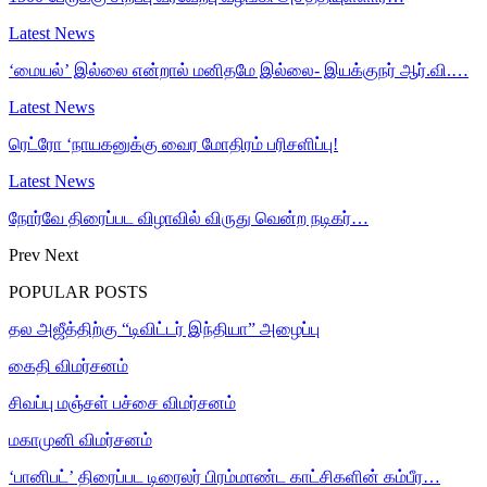
Latest News
‘மையல்’ இல்லை என்றால் மனிதமே இல்லை- இயக்குநர் ஆர்.வி.…
Latest News
ரெட்ரோ ‘நாயகனுக்கு வைர மோதிரம் பரிசளிப்பு!
Latest News
நோர்வே திரைப்பட விழாவில் விருது வென்ற நடிகர்…
Prev
Next
POPULAR POSTS
தல அஜீத்திற்கு “டிவிட்டர் இந்தியா” அழைப்பு
கைதி விமர்சனம்
சிவப்பு மஞ்சள் பச்சை விமர்சனம்
மகாமுனி விமர்சனம்
‘பானிபட்’ திரைப்பட டிரைலர் பிரம்மாண்ட காட்சிகளின் கம்பீர…