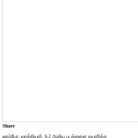
Share
ஓரம்போ, வாத்தியார், 6.2 ஆகிய படங்களை தயாரித்த