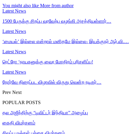
You might also like
More from author
Latest News
1500 பேருக்கு சிறப்பு வரவேற்பு வழங்கி அசத்தியுள்ளார்…
Latest News
‘மையல்’ இல்லை என்றால் மனிதமே இல்லை- இயக்குநர் ஆர்.வி.…
Latest News
ரெட்ரோ ‘நாயகனுக்கு வைர மோதிரம் பரிசளிப்பு!
Latest News
நோர்வே திரைப்பட விழாவில் விருது வென்ற நடிகர்…
Prev
Next
POPULAR POSTS
தல அஜீத்திற்கு “டிவிட்டர் இந்தியா” அழைப்பு
கைதி விமர்சனம்
சிவப்பு மஞ்சள் பச்சை விமர்சனம்