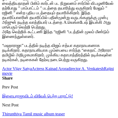
வைத்தியநாதன் பிலிம் கார்டன் பட நிறுவனம் சார்பில் வி.பழனிவேல்
தற்போது ” பாம்பாட்டம் ” படத்தை தயாரித்து வருகிறார் மேலும் ”
ரஜினி ” என்ற புதிய படத்தையும் தயாரிக்கிறார். இந்த
தயாரிப்பாளரின் தயாரிப்பில் பதின்மூன்று வருடங்களுக்கு முன்பு
அர்ஜுன் நடித்த வாத்தியார் படத்தை A.வெங்கடேஷ் இயக்கி அது
மாபெரும் வெற்றி பெற்றது.
அதே வெற்றிக் கூட்டணி இந்த “ரஜினி “படத்தின் மூலம் மீண்டும்
இணைந்துள்ளனர்.
“மஹாராஜா” படத்தில் நடித்த விஜய் சத்யா கதாநாயகனாக
நடிக்கிறார். கதாநாயகியாக மும்பையை சார்ந்த “கைநாட் அரோரா”
தமிழில் அறிமுகமாகிறார். முக்கிய கதாபாத்திரத்தில் நடிக்கவுள்ள
நடிகர்கள், நடிகைகள் தேர்வு நடைபெற்று வருகிறது.
Actor Vijay Satya
Actress Kainad Arora
director A. Venkatesh
Rajini
movie
Share
Prev Post
இளையராஜாவிடம் விவேக் பெற்ற பாராட்டு!
Next Post
Thirunthiva Tamil music album teaser