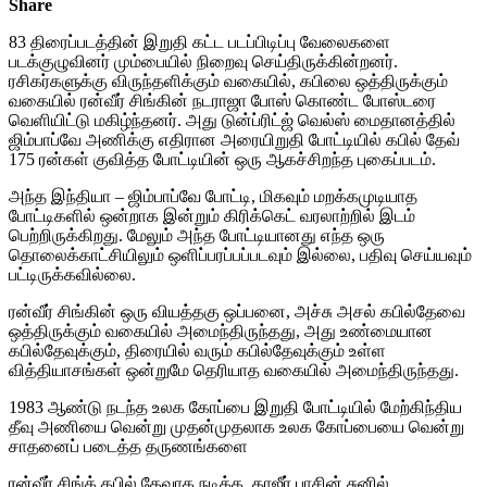
Share
83 திரைப்படத்தின் இறுதி கட்ட படப்பிடிப்பு வேலைகளை
படக்குழுவினர் மும்பையில் நிறைவு செய்திருக்கின்றனர்.
ரசிகர்களுக்கு விருந்தளிக்கும் வகையில், கபிலை ஒத்திருக்கும்
வகையில் ரன்வீர் சிங்கின் நடராஜா போஸ் கொண்ட போஸ்டரை
வெளியிட்டு மகிழ்ந்தனர். அது டுன்ப்ரிட்ஜ் வெல்ஸ் மைதானத்தில்
ஜிம்பாப்வே அணிக்கு எதிரான அரையிறுதி போட்டியில் கபில் தேவ்
175 ரன்கள் குவித்த போட்டியின் ஒரு ஆகச்சிறந்த புகைப்படம்.
அந்த இந்தியா – ஜிம்பாப்வே போட்டி, மிகவும் மறக்கமுடியாத
போட்டிகளில் ஒன்றாக இன்றும் கிரிக்கெட் வரலாற்றில் இடம்
பெற்றிருக்கிறது. மேலும் அந்த போட்டியானது எந்த ஒரு
தொலைக்காட்சியிலும் ஒளிப்பரப்பப்படவும் இல்லை, பதிவு செய்யவும்
பட்டிருக்கவில்லை.
ரன்வீர் சிங்கின் ஒரு வியத்தகு ஒப்பனை, அச்சு அசல் கபில்தேவை
ஒத்திருக்கும் வகையில் அமைந்திருந்தது, அது உண்மையான
கபில்தேவுக்கும், திரையில் வரும் கபில்தேவுக்கும் உள்ள
வித்தியாசங்கள் ஒன்றுமே தெரியாத வகையில் அமைந்திருந்தது.
1983 ஆண்டு நடந்த உலக கோப்பை இறுதி போட்டியில் மேற்கிந்திய
தீவு அணியை வென்று முதன்முதலாக உலக கோப்பையை வென்று
சாதனைப் படைத்த தருணங்களை
ரன்வீர் சிங்க் கபில் தேவாக நடிக்க, தாஜீர் பாசின் சுனில்