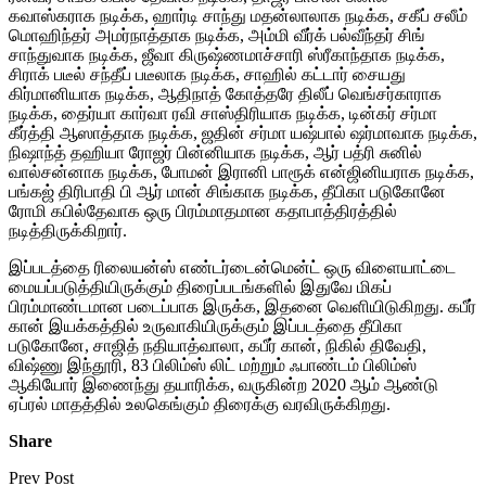
கவாஸ்கராக நடிக்க, ஹார்டி சாந்து மதன்லாலாக நடிக்க, சகீப் சலீம்
மொஹிந்தர் அமர்நாத்தாக நடிக்க, அம்மி வீர்க் பல்வீந்தர் சிங்
சாந்துவாக நடிக்க, ஜீவா கிருஷ்ணமாச்சாரி ஸ்ரீகாந்தாக நடிக்க,
சிராக் படீல் சந்தீப் படீலாக நடிக்க, சாஹில் கட்டார் சையது
கிர்மானியாக நடிக்க, ஆதிநாத் கோத்தரே திலீப் வெங்சர்காராக
நடிக்க, தைர்யா கார்வா ரவி சாஸ்திரியாக நடிக்க, டின்கர் சர்மா
கீர்த்தி ஆஸாத்தாக நடிக்க, ஜதின் சர்மா யஷ்பால் ஷர்மாவாக நடிக்க,
நிஷாந்த் தஹியா ரோஜர் பின்னியாக நடிக்க, ஆர் பத்ரி சுனில்
வால்சன்னாக நடிக்க, போமன் இரானி பாரூக் என்ஜினியராக நடிக்க,
பங்கஜ் திரிபாதி பி ஆர் மான் சிங்காக நடிக்க, தீபிகா படுகோனே
ரோமி கபில்தேவாக ஒரு பிரம்மாதமான கதாபாத்திரத்தில்
நடித்திருக்கிறார்.
இப்படத்தை ரிலையன்ஸ் எண்டர்டைன்மென்ட் ஒரு விளையாட்டை
மையப்படுத்தியிருக்கும் திரைப்படங்களில் இதுவே மிகப்
பிரம்மாண்டமான படைப்பாக இருக்க, இதனை வெளியிடுகிறது. கபீர்
கான் இயக்கத்தில் உருவாகியிருக்கும் இப்படத்தை தீபிகா
படுகோனே, சாஜித் நதியாத்வாலா, கபீர் கான், நிகில் திவேதி,
விஷ்ணு இந்தூரி, 83 பிலிம்ஸ் லிட் மற்றும் ஃபாண்டம் பிலிம்ஸ்
ஆகியோர் இணைந்து தயாரிக்க, வருகின்ற 2020 ஆம் ஆண்டு
ஏப்ரல் மாதத்தில் உலகெங்கும் திரைக்கு வரவிருக்கிறது.
Share
Prev Post