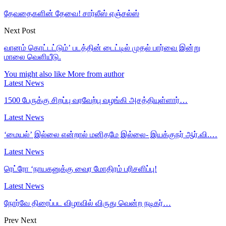
தேவதைகளின் தேவை! சார்லீஸ் ஏஞ்சல்ஸ்
Next Post
வானம் கொட்டட்டும்’ படத்தின் டைட்டில் முதல் பார்வை இன்று
மாலை வெளியீடு.
You might also like
More from author
Latest News
1500 பேருக்கு சிறப்பு வரவேற்பு வழங்கி அசத்தியுள்ளார்…
Latest News
‘மையல்’ இல்லை என்றால் மனிதமே இல்லை- இயக்குநர் ஆர்.வி.…
Latest News
ரெட்ரோ ‘நாயகனுக்கு வைர மோதிரம் பரிசளிப்பு!
Latest News
நோர்வே திரைப்பட விழாவில் விருது வென்ற நடிகர்…
Prev
Next