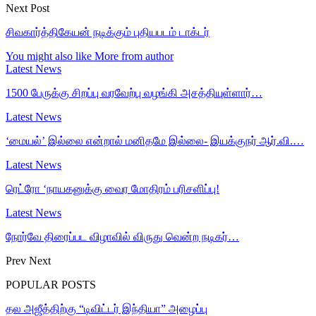
Next Post
சிவகார்த்திகேயன் நடிக்கும் புதியபடம் டாக்டர்
You might also like
More from author
Latest News
1500 பேருக்கு சிறப்பு வரவேற்பு வழங்கி அசத்தியுள்ளார்…
Latest News
‘மையல்’ இல்லை என்றால் மனிதமே இல்லை- இயக்குநர் ஆர்.வி.…
Latest News
ரெட்ரோ ‘நாயகனுக்கு வைர மோதிரம் பரிசளிப்பு!
Latest News
நோர்வே திரைப்பட விழாவில் விருது வென்ற நடிகர்…
Prev
Next
POPULAR POSTS
தல அஜீத்திற்கு “டிவிட்டர் இந்தியா” அழைப்பு