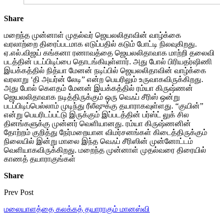
Share
மறைந்த முன்னாள் முதல்வர் ஜெயலலிதாவின் வாழ்க்கை
வரலாற்றை திரைப்படமாக எடுப்பதில் கடும் போட்டி நிலவுகிறது.
ஏ.எல்.விஜய் கங்கனா ரணாவத்தை ஜெயலலிதாவாக மாற்றி தலைவி
படத்தின் படப்பிடிப்பை தொடங்கியுள்ளார். அது போல் பிரியதர்ஷிணி
இயக்கத்தில் நித்யா மேனன் நடிப்பில் ஜெயலலிதாவின் வாழ்க்கை
வரலாறு ‘தி அயர்ன் லேடி” என்ற பெயரிலும் உருவாகவிருக்கிறது.
அது போல் கெளதம் மேனன் இயக்கத்தில் ரம்யா கிருஷ்ணன்
ஜெயலலிதாவாக நடித்திருக்கும் ஒரு வெஃப் சீரிஸ் ஒன்று
படப்பிடிப்பெல்லாம் முடிந்து ரீலீஷுக்கு தயாராகவுள்ளது. “குயின்”
என்று பெயரிடப்பட்டு இருக்கும் இப்படத்தின் பர்ஸ்ட் லுக் சில
தினங்களுக்கு முன்னர் வெளியானது. ரம்யா கிருஷ்ணனின்
தோற்றம் குறித்து நேர்மறையான விமர்சனங்கள் கிடைத்திருக்கும்
நிலையில் இன்று மாலை இந்த வெஃப் சீரிஸின் முன்னோட்டம்
வெளியாகவிருக்கிறது. மறைந்த முன்னாள் முதல்வரை திரையில்
காணத் தயாராகுங்கள்
Share
Prev Post
மலையாளத்தை கலக்கத் தயாராகும் மானஸ்வி