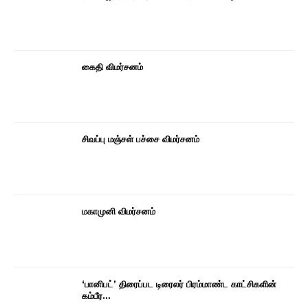
கைதி விமர்சனம்
சிவப்பு மஞ்சள் பச்சை விமர்சனம்
மகாமுனி விமர்சனம்
‘பானிபட்’ திரைப்பட டிரைலர் பிரம்மாண்ட காட்சிகளின்
கம்பீர…