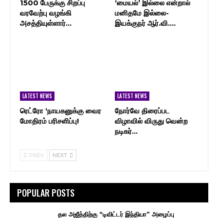
1500 பேருக்கு சிறப்பு
‘மையல்’ இல்லை என்றால்
வரவேற்பு வழங்கி
மனிதமே இல்லை-
அசத்தியுள்ளார்…
இயக்குநர் ஆர்.வி.…
LATEST NEWS
LATEST NEWS
ரெட்ரோ ‘நாயகனுக்கு வைர
நோர்வே திரைப்பட
மோதிரம் பரிசளிப்பு!
விழாவில் விருது வென்ற
நடிகர்…
PREV
NEXT
POPULAR POSTS
தல அஜீத்திற்கு “டிவிட்டர் இந்தியா” அழைப்பு