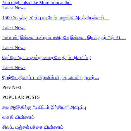
You might also like
More from author
Latest News
1500 பேருக்கு சிறப்பு வரவேற்பு வழங்கி அசத்தியுள்ளார்…
Latest News
‘மையல்’ இல்லை என்றால் மனிதமே இல்லை- இயக்குநர் ஆர்.வி.…
Latest News
ரெட்ரோ ‘நாயகனுக்கு வைர மோதிரம் பரிசளிப்பு!
Latest News
நோர்வே திரைப்பட விழாவில் விருது வென்ற நடிகர்…
Prev
Next
POPULAR POSTS
தல அஜீத்திற்கு “டிவிட்டர் இந்தியா” அழைப்பு
கைதி விமர்சனம்
சிவப்பு மஞ்சள் பச்சை விமர்சனம்