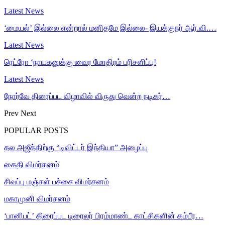
Latest News
‘மையல்’ இல்லை என்றால் மனிதமே இல்லை- இயக்குநர் ஆர்.வி.…
Latest News
ரெட்ரோ ‘நாயகனுக்கு வைர மோதிரம் பரிசளிப்பு!
Latest News
நோர்வே திரைப்பட விழாவில் விருது வென்ற நடிகர்…
Prev
Next
POPULAR POSTS
தல அஜீத்திற்கு “டிவிட்டர் இந்தியா” அழைப்பு
கைதி விமர்சனம்
சிவப்பு மஞ்சள் பச்சை விமர்சனம்
மகாமுனி விமர்சனம்
‘பானிபட்’ திரைப்பட டிரைலர் பிரம்மாண்ட காட்சிகளின் கம்பீர…