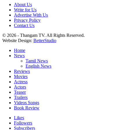
About Us
Write for Us
Advertise With Us
Privacy Policy
Contact Us
© 2026 - Thangam TV. All Rights Reserved.
Website Design:
BetterStudio
Home
News
Tamil News
English News
Reviews
Movies
Actress
Actors
Teaser
Trailers
Videos Songs
Book Review
Likes
Followers
Subscribers