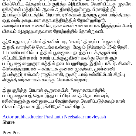
மிகப்பெரிய ஆக்ஷன் படம் குறித்த அறிவிப்பை வெளியிட்டது முதலே,
ரசிகர்கள் மத்தியில் ஆவல் அதிகரித்துள்ளது. பிரசாந்த் நீல்
இயக்கும் இப்படத்தில் பிரபாஸ், ரசிகர்கள் இதற்கு முன் பார்த்திராத
ஒரு வன்முறையான கதாபாத்திரத்தில் தோன்றுகிறார்.
சுவாரஸ்யமான வகையில், தகவல்கள் உண்மையாக இருந்தால் அவர்
மிகவும் ஆஜானுபாகுவான தோற்றத்தில் தோன்றுவார்.
தற்போது வரும் செய்திகளின் படி, ‘சலார்’ திரைப்படம் ஜனவரி
இறுதி வாரத்தில் தொடங்கவுள்ளது. மேலும் இம்மாதம் 15-ம் தேதி,
11 மணியளவில் படத்தின் பூஜையை நடத்தப் படக்குழுவினர்
திட்டமிட்டுள்ளனர். சலார் படக்குழுவினர் கலந்து கொள்ளும்
படப்பூஜை ஹைதராபாத்தில் நடைபெறுகிறது. இதில் டாக்டர். சி.என்.
அஸ்வத்நாராயண் – கர்நாடக துணை முதல்வர், முன்னணி
இயக்குநர் எஸ்.எஸ் ராஜமௌலி, நடிகர் யாஷ் உள்ளிட்டோர் சிறப்பு
விருந்தினர்களாகக் கலந்து கொள்கின்றனர்.
இது குறித்து பிரபாஸ் கூறுகையில், “ஹைதராபாத்தில்
படப்பூஜையைத் தொடர்ந்து படப்பிடிப்பைத் தொடங்கவும்,
ரசிகர்களுக்கு என்னுடைய தோற்றத்தை வெளிப்படுத்தவும் நான்
மிகவும் ஆவலாக இருக்கிறேன்” என்கிறார்.
Actor prabhas
drector Prashanth Neel
salaar movie
yash
Share
Prev Post