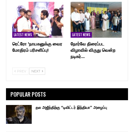
LATEST NEWS
LATEST NEWS
ரெட்ரோ ‘நாயகனுக்கு வைர
நோர்வே திரைப்பட
மோதிரம் பரிசளிப்பு!
விழாவில் விருது வென்ற
நடிகர்…
PREV
NEXT
POPULAR POSTS
தல அஜீத்திற்கு “டிவிட்டர் இந்தியா” அழைப்பு