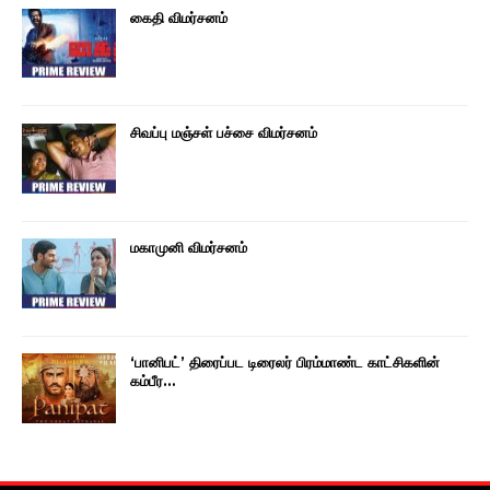
கைதி விமர்சனம்
சிவப்பு மஞ்சள் பச்சை விமர்சனம்
மகாமுனி விமர்சனம்
‘பானிபட்’ திரைப்பட டிரைலர் பிரம்மாண்ட காட்சிகளின்
கம்பீர…