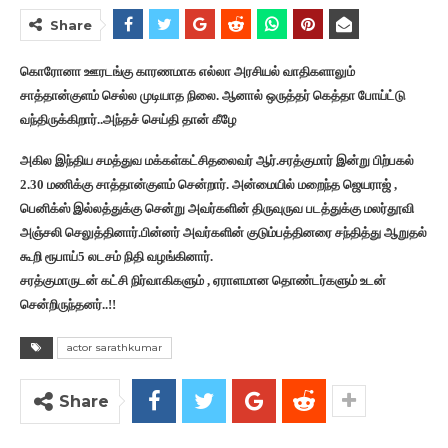
Share
கொரோனா ஊரடங்கு காரணமாக எல்லா அரசியல் வாதிகளாலும்
சாத்தான்குளம் செல்ல முடியாத நிலை. ஆனால் ஒருத்தர் கெத்தா போய்ட்டு
வந்திருக்கிறார்..அந்தச் செய்தி தான் கீழே
அகில இந்திய சமத்துவ மக்கள்கட்சிதலைவர் ஆர்.சரத்குமார் இன்று பிற்பகல்
2.30 மணிக்கு சாத்தான்குளம் சென்றார். அன்மையில் மறைந்த ஜெயராஜ் ,
பெனிக்ஸ் இல்லத்துக்கு சென்று அவர்களின் திருவுருவ படத்துக்கு மலர்தூவி
அஞ்சலி செலுத்தினார்.பின்னர் அவர்களின் குடும்பத்தினரை சந்தித்து ஆறுதல்
கூறி ரூபாய்5 லடசம் நிதி வழங்கினார்.
சரத்குமாருடன் கட்சி நிர்வாகிகளும் , ஏராளமான தொண்டர்களும் உடன்
சென்றிருந்தனர்..!!
actor sarathkumar
Share