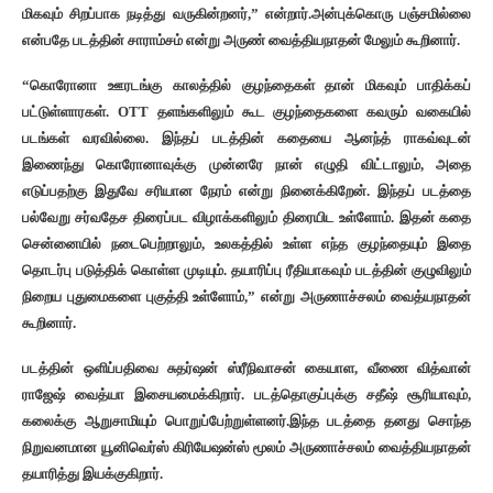
மிகவும் சிறப்பாக நடித்து வருகின்றனர்,” என்றார்.அன்புக்கொரு பஞ்சமில்லை
என்பதே படத்தின் சாராம்சம் என்று அருண் வைத்தியநாதன் மேலும் கூறினார்.
“கொரோனா ஊரடங்கு காலத்தில் குழந்தைகள் தான் மிகவும் பாதிக்கப்
பட்டுள்ளாரகள். OTT தளங்களிலும் கூட குழந்தைகளை கவரும் வகையில்
படங்கள் வரவில்லை. இந்தப் படத்தின் கதையை ஆனந்த் ராகவ்வுடன்
இணைந்து கொரோனாவுக்கு முன்னரே நான் எழுதி விட்டாலும், அதை
எடுப்பதற்கு இதுவே சரியான நேரம் என்று நினைக்கிறேன். இந்தப் படத்தை
பல்வேறு சர்வதேச திரைப்பட விழாக்களிலும் திரையிட உள்ளோம். இதன் கதை
சென்னையில் நடைபெற்றாலும், உலகத்தில் உள்ள எந்த குழந்தையும் இதை
தொடர்பு படுத்திக் கொள்ள முடியும். தயாரிப்பு ரீதியாகவும் படத்தின் குழுவிலும்
நிறைய புதுமைகளை புகுத்தி உள்ளோம்,” என்று அருணாச்சலம் வைத்யநாதன்
கூறினார்.
படத்தின் ஒளிப்பதிவை சுதர்ஷன் ஸ்ரீநிவாசன் கையாள, வீணை வித்வான்
ராஜேஷ் வைத்யா இசையமைக்கிறார். படத்தொகுப்புக்கு சதீஷ் சூரியாவும்,
கலைக்கு ஆறுசாமியும் பொறுப்பேற்றுள்ளனர்.இந்த படத்தை தனது சொந்த
நிறுவனமான யூனிவெர்ஸ் கிரியேஷன்ஸ் மூலம் அருணாச்சலம் வைத்தியநாதன்
தயாரித்து இயக்குகிறார்.