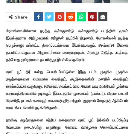
Share
பிரசன்னா-சினேகா நடித்த அச்சமுண்டு அச்சமுண்டு படத்தின் மூலம்
இயக்குநராக அறிமுகமாகி அர்ஜுன் நடிப்பில் நிபுணன், மோகன்லால் நடித்த
பெருச்சாழி உள்ளிட்ட திரைப்படங்களை இயக்கியவரும், சீதக்காதி இணை
தயாரிப்பாளருமான அருணாச்சலம் வைத்யநாதன், அவரது அடுத்த படத்தை
தற்போது மும்முரமாக தயாரித்து இயக்கி வருகிறார்.
ஷாட் பூட் த்ரீ என்று பெயரிடப்பட்டுள்ள இந்த படம் முழுக்க முழுக்க
குழந்தைகளை மையமாக வைத்தும், குழந்தைகளின் மனதில் வைத்தும்
எடுக்கப்பட்டு வருகிறது. சினேகா, வெங்கட் பிரபு, யோகி பாபு ஆகியோர் முக்கிய
கதாபாத்திரங்களில் நடிக்கும் இப்படத்தில் பூவையார் (மாஸ்டர்), பிரபல பாடகி
பிரணிதி, நடனக் கலைஞர் கைலாஷ் ஹீத் மற்றும் புதுமுகம் வேதாந்த் ஆகியோர்
மைய வேடங்களில் நடிக்கின்றனர்.
நான்கு குழந்தைகளை சுற்றிய கதையான ஷாட் பூட் த்ரீ-யின் படப்பிடிப்பு
வேகமாக நடைபெற்று வருகிறது. கோடை விடுமுறை கொண்டாட்டமாக