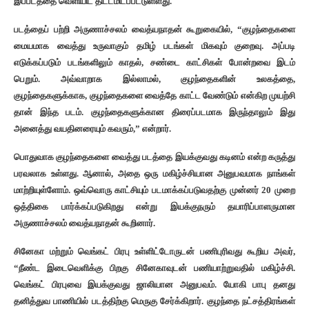
இப்படத்தை வெளியிட திட்டமிடப்பட்டுள்ளது.
படத்தைப் பற்றி அருணாச்சலம் வைத்யநாதன் கூறுகையில், “குழந்தைகளை
மையமாக வைத்து உருவாகும் தமிழ் படங்கள் மிகவும் குறைவு. அப்படி
எடுக்கப்படும் படங்களிலும் காதல், சண்டை காட்சிகள் போன்றவை இடம்
பெறும். அவ்வாறாக இல்லாமல், குழந்தைகளின் உலகத்தை,
குழந்தைகளுக்காக, குழந்தைகளை வைத்தே காட்ட வேண்டும் என்கிற முயற்சி
தான் இந்த படம். குழந்தைகளுக்கான திரைப்படமாக இருந்தாலும் இது
அனைத்து வயதினரையும் கவரும்,” என்றார்.
பொதுவாக குழந்தைகளை வைத்து படத்தை இயக்குவது கடினம் என்ற கருத்து
பரவலாக உள்ளது. ஆனால், அதை ஒரு மகிழ்ச்சியான அனுபவமாக நாங்கள்
மாற்றியுள்ளோம். ஒவ்வொரு காட்சியும் படமாக்கப்படுவதற்கு முன்னர் 20 முறை
ஒத்திகை பார்க்கப்படுகிறது என்று இயக்குநரும் தயாரிப்பாளருமான
அருணாச்சலம் வைத்யநாதன் கூறினார்.
சினேகா மற்றும் வெங்கட் பிரபு உள்ளிட்டோருடன் பணிபுரிவது கூறிய அவர்,
“நீண்ட இடைவெளிக்கு பிறகு சினேகாவுடன் பணியாற்றுவதில் மகிழ்ச்சி.
வெங்கட் பிரபுவை இயக்குவது ஜாலியான அனுபவம். யோகி பாபு தனது
தனித்துவ பாணியில் படத்திற்கு மெருகு சேர்க்கிறார். குழந்தை நட்சத்திரங்கள்