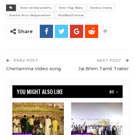
Actor venkat prabhu
Actor Yogi Babu
Actress sneha
director Arun Vaidyanathan
ShotBoot3 movie
Share
PREV POST
NEXT POST
Chellamma Video song
Jai Bhim Tamil Trailer
YOU MIGHT ALSO LIKE
All