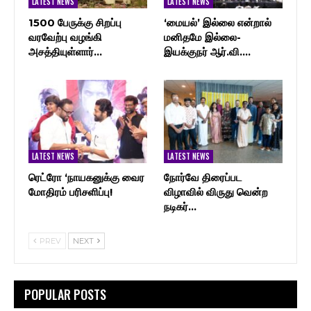
LATEST NEWS
LATEST NEWS
1500 பேருக்கு சிறப்பு
‘மையல்’ இல்லை என்றால்
வரவேற்பு வழங்கி
மனிதமே இல்லை-
அசத்தியுள்ளார்…
இயக்குநர் ஆர்.வி.…
LATEST NEWS
LATEST NEWS
ரெட்ரோ ‘நாயகனுக்கு வைர
நோர்வே திரைப்பட
மோதிரம் பரிசளிப்பு!
விழாவில் விருது வென்ற
நடிகர்…
PREV
NEXT
POPULAR POSTS