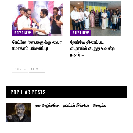
LATEST NEWS
LATEST NEWS
ரெட்ரோ ‘நாயகனுக்கு வைர
நோர்வே திரைப்பட
மோதிரம் பரிசளிப்பு!
விழாவில் விருது வென்ற
நடிகர்…
PREV
NEXT
POPULAR POSTS
தல அஜீத்திற்கு “டிவிட்டர் இந்தியா” அழைப்பு