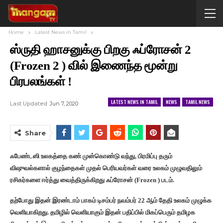
Home
Latest News in Tamil
ஸ்ருதி ஹாசனுக்கு பிறகு ஃப்ரோசன் 2
(Frozen 2 ) வில் இணைந்த மூன்று
பிரபலங்கள் !
LATEST NEWS IN TAMIL
NEWS
TAMIL NEWS
Last Updated
Jun 7, 2020
Share
ஃபேண்டஸி உலகத்தை கண் முன்கொண்டு வந்து, பிரமிப்பு தரும்
விஷுவல்களால் குழந்தைகள் முதல் பெரியவர்கள் வரை உலகம் முழுவதிலும்
ரசிகர்களை ஈர்த்து வைத்திருக்கிறது ஃப்ரோசன் (Frozen ) படம்.
தற்போது இதன் இரண்டாம் பாகம் டிசம்பர் நவம்பர் 22 ஆம் தேதி உலகம் முழுக்க
வெளியாகிறது. தமிழில் வெளியாகும் இதன் பதிப்பில் மிகப்பெரும் தமிழக