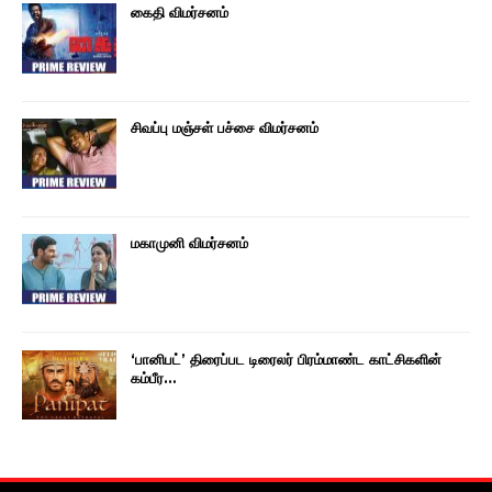
கைதி விமர்சனம்
சிவப்பு மஞ்சள் பச்சை விமர்சனம்
மகாமுனி விமர்சனம்
‘பானிபட்’ திரைப்பட டிரைலர் பிரம்மாண்ட காட்சிகளின்
கம்பீர…