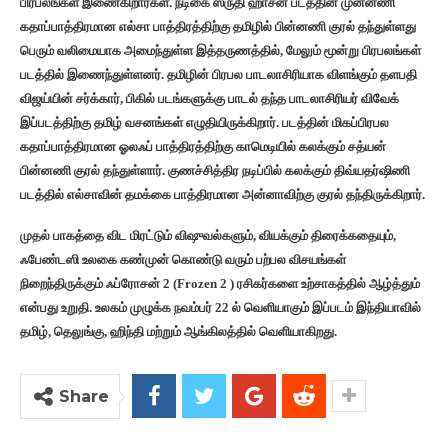
பிரபலங்கள் இணைகிறார்கள். நடிகை ஸ்ருதி ஹாசன் படத்தின் முன்னணி
கதாப்பாத்திரமான எல்சா பாத்திரத்திற்கு தமிழில் பின்னணி குரல் தந்துள்ளது
பெரும் வலிமையாக அமைந்துள்ள இத்தருணத்தில், மேலும் மூன்று பிரபலங்கள்
படத்தில் இணைந்துள்ளனர். தமிழின் பிரபல பாடலாசிரியாக விளங்கும் தளபதி
விஜய்யின் சர்க்கார், பிகில் படங்களுக்கு பாடல் தந்த பாடலாசிரியர் விவேக்
இப்படத்திற்கு தமிழ் வசனங்கள் எழுதியிருக்கிறார். படத்தின் மிகப்பிரபல
கதாப்பாத்திரமான ஓலஃப் பாத்திரத்திற்கு காமெடியில் கலக்கும் சத்யன்
பின்னணி குரல் தந்துள்ளார். குணச்சித்திர நடிப்பில் கலக்கும் திவ்யதர்ஷிணி
படத்தில் எல்சாவின் தமக்கை பாத்திரமான அன்னாவிற்கு குரல் தந்திருக்கிறார்.
முதல் பாகத்தை விட மிரட்டும் விஷுவல்களும், வியக்கும் திரைக்கதையும்,
ஃபேண்டஸி உலகை கண்முன் கொண்டு வரும் பற்பல விசயங்கள்
நிறைந்திருக்கும் ஃப்ரோசன் 2 (Frozen 2 ) ரசிகர்களை உற்சாகத்தில் ஆழ்த்தும்
என்பது உறுதி. உலகம் முழுக்க நவம்பர் 22 ல் வெளியாகும் இப்படம் இந்தியாவில்
தமிழ், தெலுங்கு, ஹிந்தி மற்றும் ஆங்கிலத்தில் வெளியாகிறது.
Share