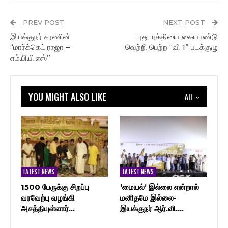
PREV POST
NEXT POST
இயக்குநர் சரணின்
புது யுக்தியை கையாண்டு
“மார்க்கெட் ராஜா –
வெற்றி பெற்ற “வி 1” படக்குழு
எம்.பி.பி.எஸ்”
YOU MIGHT ALSO LIKE
All
LATEST NEWS
LATEST NEWS
1500 பேருக்கு சிறப்பு
‘மையல்’ இல்லை என்றால்
வரவேற்பு வழங்கி
மனிதமே இல்லை-
அசத்தியுள்ளார்…
இயக்குநர் ஆர்.வி.…