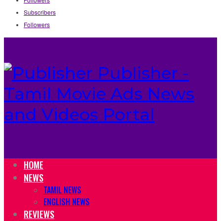
Subscribers
Followers
Publisher -
Tamil Movie Ads News
and Videos Portal
HOME
NEWS
TAMIL NEWS
ENGLISH NEWS
REVIEWS