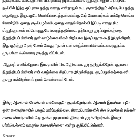
நடிகர்களில் கமல்ஹாசன் எப்படியோ; நடிகைகளில் ஸ்ருதிஹாசனும் அப்படியே.
நடிப்பில் இந்த ஒப்புமை ஒத்து வராது என்றாலும் கூட குணத்திலும் அப்படியே ஒத்து
வருகிறது. இருவருமே வெளிப்படைத்தன்மைக்கு பேர் போனவர்கள் என்றே சொல்ல
வேண்டும். தனது குடிப்பழக்கம், தனது காதல் தோல்வி இப்படி எதையுமே
ஸ்ருதிஹாசன் எப்பொழுதுமே மறைத்ததில்லை. தற்போது குடிப்பழக்கத்தை
நிறுத்தியப் பின்னர் தன் வாழ்க்கை மிகச் சிறப்பாக இருப்பதாக கூறி இருக்கிறார்.
இது குறித்து அவர் பேசும் போது, “நான் என் வாழ்க்கையில் எவ்வளவு குடிக்க
முடியுமோ அவ்வளவு குடித்து விட்டேன்.
அதுவும் சனிக்கிழமை இரவுகளில் மிக அதிகமாக குடித்திருக்கிறேன். குடியை
நிறுத்தியப் பின்னர் என் வாழ்க்கை சிறப்பாக இருக்கிறது. குடிப்பழக்கத்தை சரி,
தவறு என்றெல்லாம் நான் சொல்ல மாட்டேன்.
இங்கு ஆண்கள் பெண்கள் எல்லோருமே குடிக்கிறார்கள். ஆனால் இரண்டையுமே
ஒரே அளவுகோலில் யாரும் பார்ப்பதில்லை. கிராமப்புறங்களில் சில பெண்கள் தங்கள்
கணவன்மார்களின் அடி தாங்க முடியாமல் தினமும் குடிக்கிறார்கள். இதைப்
பற்றியெல்லாம் யாருமே பேசவதில்லை” என்று குறிப்பிட்டுள்ளார்.
Share