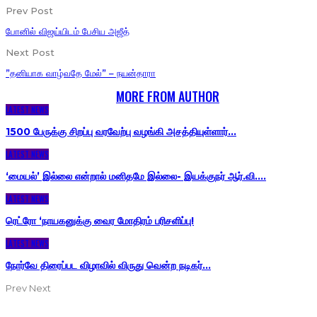
Prev Post
போனில் விஜய்யிடம் பேசிய அஜீத்
Next Post
”தனியாக வாழ்வதே மேல்” – நயன்தாரா
YOU MIGHT ALSO LIKE
MORE FROM AUTHOR
LATEST NEWS
1500 பேருக்கு சிறப்பு வரவேற்பு வழங்கி அசத்தியுள்ளார்…
LATEST NEWS
‘மையல்’ இல்லை என்றால் மனிதமே இல்லை- இயக்குநர் ஆர்.வி.…
LATEST NEWS
ரெட்ரோ ‘நாயகனுக்கு வைர மோதிரம் பரிசளிப்பு!
LATEST NEWS
நோர்வே திரைப்பட விழாவில் விருது வென்ற நடிகர்…
Prev
Next
POPULAR POSTS