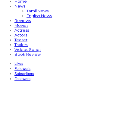
Home
News
Tamil News
English News
Reviews
Movies
Actress
Actors
Teaser
Trailers
Videos Songs
Book Review
Likes
Followers
Subscribers
Followers