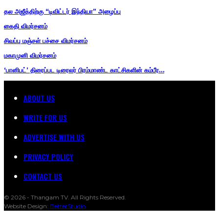
தல அஜீத்திற்கு “டிவிட்டர் இந்தியா” அழைப்பு
கைதி விமர்சனம்
சிவப்பு மஞ்சள் பச்சை விமர்சனம்
மகாமுனி விமர்சனம்
‘பானிபட்’ திரைப்பட டிரைலர் பிரம்மாண்ட காட்சிகளின் கம்பீர…
ABOUT US
WRITE FOR US
ADVERTISE WITH US
PRIVACY POLICY
CONTACT US
© 2026 - Thangam TV. All Rights Reserved.
Website Design:
BetterStudio