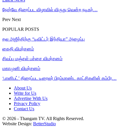
நோர்வே திரைப்பட விழாவில் விருது வென்ற நடிகர்…
Prev
Next
POPULAR POSTS
தல அஜீத்திற்கு “டிவிட்டர் இந்தியா” அழைப்பு
கைதி விமர்சனம்
சிவப்பு மஞ்சள் பச்சை விமர்சனம்
மகாமுனி விமர்சனம்
‘பானிபட்’ திரைப்பட டிரைலர் பிரம்மாண்ட காட்சிகளின் கம்பீர…
About Us
Write for Us
Advertise With Us
Privacy Policy
Contact Us
© 2026 - Thangam TV. All Rights Reserved.
Website Design:
BetterStudio