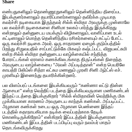
Share
எண்பதுகளிலும் தொண்ணூறுகளிலும் தென்னிந்திய திரைப்பட
இயக்குனர்களாலும் தயாரிப்பாளர்களாலும் தவிர்க்க முடியாத
கவர்ச்சி நடிகையாக இருந்தவர் சில்க் ஸ்மிதா அவருக்கு முன்னாலே
பல கவர்ச்சி நடிகைகளை சினிமா உலகம் பார்த்து இருக்கிறது
என்றாலும் தன்னுடைய மயக்கும் விழிகளாலும், வாளிப்பான உடல்
கட்டினாலும் மொத்த தென்னிந்திய ரசிகர்களையும் கட்டிப் போட்ட
ஒரு கவர்ச்சி நடிகை அவர். ஒரு சாதாரண ஏழைக் குடும்பத்தில்
பிறந்து சிறுவயதில் சாப்பாட்டுக்கே மிகவும் கஷ்டப்பட்ட விஜயலட்சுமி
என்ற சில்க் ஸ்மிதா தன்னுடைய வாழ்க்கையில் சந்தித்த
போராட்டங்கள் ஏராளம் கணக்கிலடங்காத திருப்பங்கள் நிறைந்த
அவருடைய வாழ்க்கையை “அவள் அப்படித்தான்” என்ற பெயரிலே
காயத்ரி பிலிம்ஸ் சித்ரா லட்சும மணனும் முரளி சினி ஆர்ட்ஸ் எச்.
முரளியும் இணைந்து தயாரிக்கின்றனர்.
பல விளம்பரப் படங்களை இயக்கியவரும் “கண்ணா லட்டு தின்ன
ஆசையா” என்ற வெற்றிப் படத்தை இயக்கியவருமான மணிகண்டன்
இந்தப் படத்தை இயக்குகிறார் “சில்க் ஸ்மிதாவின் வெற்றிக்கு மிக
முக்கியமான காரணம் அவருடைய காந்தக் கண்கள். அப்படிப்பட்ட
அழகான கண்கள் உடைய ஒரு அழகான பெண்ணை இந்தப்
படத்தில் கதாநாயகியாக நடிக்க வைப்பதற்காக தேடிக்
கொண்டிருக்கிறோம்” என்கிறார் இப்படத்தின் இயக்குனரான
மணிகண்டன் இப்படத்தின் படப்பிடிப்பு வரும் நவம்பர் மாதம்
தொடங்கவிருக்கிறது