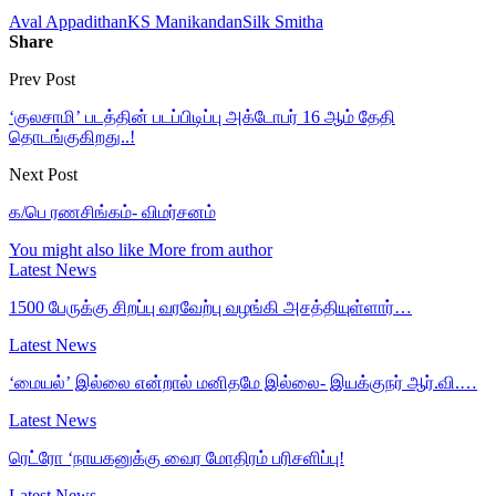
Aval Appadithan
KS Manikandan
Silk Smitha
Share
Prev Post
‘குலசாமி’ படத்தின் படப்பிடிப்பு அக்டோபர் 16 ஆம் தேதி
தொடங்குகிறது..!
Next Post
க/பெ ரணசிங்கம்- விமர்சனம்
You might also like
More from author
Latest News
1500 பேருக்கு சிறப்பு வரவேற்பு வழங்கி அசத்தியுள்ளார்…
Latest News
‘மையல்’ இல்லை என்றால் மனிதமே இல்லை- இயக்குநர் ஆர்.வி.…
Latest News
ரெட்ரோ ‘நாயகனுக்கு வைர மோதிரம் பரிசளிப்பு!
Latest News