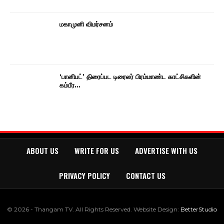
மகாமுனி விமர்சனம்
‘பானிபட்’ திரைப்பட டிரைலர் பிரம்மாண்ட காட்சிகளின்
கம்பீர…
ABOUT US
WRITE FOR US
ADVERTISE WITH US
PRIVACY POLICY
CONTACT US
© 2026 - Thangam TV. All Rights Reserved.
Website Design:
BetterStudio