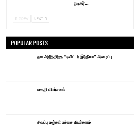
நடிகர்…
PREV
NEXT
POPULAR POSTS
தல அஜீத்திற்கு “டிவிட்டர் இந்தியா” அழைப்பு
கைதி விமர்சனம்
சிவப்பு மஞ்சள் பச்சை விமர்சனம்