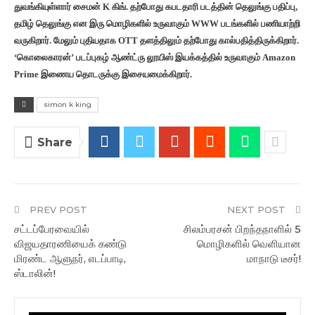
துவங்கியுள்ளார் சைமன் K கிங். தற்போது கபடதாரி படத்தின் தெலுங்கு பதிப்பு,
தமிழ் தெலுங்கு என இரு மொழிகளில் உருவாகும் WWW படங்களில் பணியாற்றி
வருகிறார். மேலும் புதியதாக OTT தளத்திலும் தற்போது கால்பதித்திருக்கிறார்.
‘கொலைகாரன்’ படப்புகழ் ஆண்ட்ரு லூயிஸ் இயக்கத்தில் உருவாகும் Amazon
Prime இணைய தொடருக்கு இசையமைக்கிறார்.
simon k king
Share
PREV POST
NEXT POST
சட்டப்பேரவையில்
சிலம்பரசன் பிறந்தநாளில் 5
விஜயதாரணியைக் கண்டு
மொழிகளில் வெளியான
மிரண்ட ஆளுநர், எடப்பாடி,
மாநாடு டீசர்!
ஸ்டாலின்!