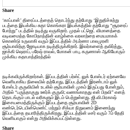
Share
‘காப்பான்’ திரைப்படத்தைத் தொடர்ந்து தற்போது ‘இறுதிச்சுற்று
படத்தை இயக்கிய சுதா கொங்கரா இயக்கத்தில் தற்போது “சூரரைப்
போற்று” படத்தில் நடித்து வருகிறார். முதல் பட்ஜெட் விமானத்தை
வடிவமைத்த கோபிநாத்தின் வாழ்க்கை வரலாற்றை மையமாகக்
கொண்டு உருவாகி வரும் இப்படத்தில் அபர்ணா பாலமுரளி
சூர்யாவிற்கு ஜோடியாக நடித்திருக்கிறார். இவர்களைத் தவிர்த்து,
ஜாக்கி ஷெராப், பரேஷ் ராவல், மோகன் பாபு, கருணாஸ் ஆகியோரும்
முக்கிய கதாபாத்திரத்தில்
நடிக்கவிருக்கிறார்கள். இப்படத்தின் பர்ஸ்ட் லுக் போஸ்டர் ஏற்கனவே
வெளியாகிய நிலையில் தற்போது, இப்படத்தின் இரண்டாம் லுக்
போஸ்டர் குருவியின் உடலில் சூர்யாவின் முகம் இருப்பது போன்றும்,
அதில் “பருந்தாகுது ஊர்க் குருவி; வணங்காதது என் பிறவி” எனத்
தொடங்கும் பாடல் வரிகளும் இடம் பெற்றுள்ளது. ஜி.வி.பிரகாஷ்
இசையமைத்திருக்கும் இப்படத்தை சூர்யாவின் 2D
எண்டெர்டெயின்மெண்ட் மற்றும் சிக்யா நிறுவனம் இணைந்து
இப்படத்தை தயாரித்திருக்கிறது. இப்படத்தின் டீசர் வரும் 7ம் தேதி
வெளியாகும் என்று அறிவிக்கப்பட்டுள்ளது.
Share