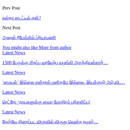
Prev Post
கல்தா டைட்டில் ஏன்?
Next Post
அசுரன் ரீமேக்கில் ப்ரியாமணி
You might also like
More from author
Latest News
1500 பேருக்கு சிறப்பு வரவேற்பு வழங்கி அசத்தியுள்ளார்…
Latest News
‘மையல்’ இல்லை என்றால் மனிதமே இல்லை- இயக்குநர் ஆர்.வி.…
Latest News
ரெட்ரோ ‘நாயகனுக்கு வைர மோதிரம் பரிசளிப்பு!
Latest News
நோர்வே திரைப்பட விழாவில் விருது வென்ற நடிகர்…