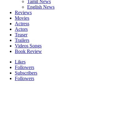
Tamil News
English News
Reviews
Movies
Actress
Actors
Teaser
Trailers
Videos Songs
Book Review
Likes
Followers
Subscribers
Followers