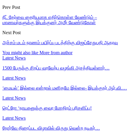
Prev Post
நீட் தேர்வை தைரியமாக எதிர்கொள்ள வேண்டும் –
மாணவர்களுக்கு இயக்குனர் அமீர் வேண்டுகோள்
Next Post
அச்சம் மடம் நாணம் பயிர்ப்பு படத்திற்கு விஜய்சேதுபதி ஆதரவு
You might also like
More from author
Latest News
1500 பேருக்கு சிறப்பு வரவேற்பு வழங்கி அசத்தியுள்ளார்…
Latest News
‘மையல்’ இல்லை என்றால் மனிதமே இல்லை- இயக்குநர் ஆர்.வி.…
Latest News
ரெட்ரோ ‘நாயகனுக்கு வைர மோதிரம் பரிசளிப்பு!
Latest News
நோர்வே திரைப்பட விழாவில் விருது வென்ற நடிகர்…