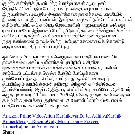
குமார், கார்த்திக் குமார் மற்றும் ராஜ்மோகன் ஆறுமுகம்,
தேர்ந்தெடுக்கப்படும் போட்டியாளர்களுக்கு வழிகாட்டியாக
இருப்பார்கள். மூவருமே அவரவர்க்கான நகைச்சுவை பாணியில்
நிபுணர்களாக இருப்பவர்கள். இவர்கள் வழிகாட்டும் போட்டியாளர்கள்
தமிழ் ஸ்டான்ட் அப் காமெடி மேடைகளின் ராஜாவாகவோ அல்லது
ராணியாகவோ தேர்வாகப் போட்டியிடுவார்கள்.காமிக்ஸ்தான் செம்ம
காமெடி பா நிகழ்ச்சி, தமிழ் கலாச்சாரத்தின் தனித்துவமான
நுணுக்கங்களை இரவல் பெற்று, உள்ளூர் ரசனையைக் கொண்டு
வரும் என்று எதிர்பார்க்கப்படுகிறது.
ஒவ்வொரு போட்டியாளரும் அவருக்கான பிரத்யேக பாணியில்
நகைச்சுவை செய்யவுள்ளார்கள். தமிழின் 6 சிறந்த
நகைச்சுவையாளர்கள் காமிக்ஸ்தான் செம்ம காமெடி பாவின்
சாம்பியன் பட்டத்தை வெல்ல போடும் போட்டிக்கான
முன்னோட்டத்தை ட்ரெய்லர் காட்டியது. ஒன்லி மச் லவுடர்
தயாரிக்கும் காமிக்ஸ்தான் தமிழை, அர்ஜுன் கார்த்திகேயன்
இயக்கியுள்ளார். ஜெய் ஆதித்யா, மெர்வின் ரொஸாரியோ ஆகியோர்
எழுதியுள்ளனர். 11 செப்டம்பர் 2020ஆம் தேதி முதல், காமிக்ஸ்தான்
தமிழின் அனைத்து பகுதிகளை, அமேசான் ப்ரைம் வீடியோவில்
பிரத்யேகமாகக் கண்டு மகிழுங்கள்.
Amazon Prime Video
Arjun Karthikeyan
D. Jai Adhitya
Karthik
Kumar
Mervyn Rozario
Only Much Louder
Praveen
Kumar
Rajmohan Arumugam
Share