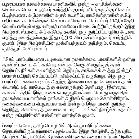
பழமையான நகைச்சுவை பாணிகளில் ஒன்று – காமிக்ஸ்தான்
செம்ம காமெடி பா நடுவர் கார்த்திக் குமார் ரசிகர்களுக்கு மிகவும்
பிடித்தமான, அமேசானின் அசல் தயாரிப்பு காமிக்ஸ்தானின் தமிழ்
பதிப்பான காமிக்ஸ்தான் செம்ம காமெடி பா, செப்டம்பர் 11ஆம் தேதி
வெளியாகியுள்ளது. உள்ளூர் பாணியை மேடையேற்றியிருக்கும் இந்த
நிகழ்ச்சி ஸ்டான்ட் அப் காமெடி உலகில் ஒரு குறிப்பிட்ட புதிய அடியை
எடுத்து வைத்துள்ளது. இது பற்றி பேசியிருக்கும் நடுவர் கார்த்திக்
குமார், இந்த நிகழ்ச்சியின் முக்கியத்துவம் குறித்தும், தொடர்பு
குறித்தும் பேசியுள்ளார்.
“மிகப் பாரம்பரியமான, பழமையான நகைச்சுவை பாணிகளில் ஒன்று
தான் ஸ்டான் ட் அப் காமெடி என்பது வெகு சிலருக்குத் தான்
தெரியும். நீங்கள் கவனித்தால் தெரியும், சாக்கைக் கூத்து இன்றும்
பலரால் பயிற்சி செய்யப்பட்டு, ரசிக்கப்பட்டு வருகிறது. அது ஒரு
பாரம்பரிய கலை வடிவம். அதற்கு இணையான நவீன வடிவம் தான்
ஸ்டான்ட் அப் காமெடி. இது எல்லாருக்கும் தெரியாது. இன்றைய
காலகட்டத்தில் இந்த வகை பொழுதுபோக்கை செய்து வருவதில்,
நகைச்சுவையாளர்கள் நாங்கள் அதிகப் பெருமை கொள்கிறோம்.
நகைச்சுவையை விரும்புபவர்கள் இன்னும் இந்த பாணி குறித்து
தெரிந்து கொள்ள, திறமைகளை பாராட்ட எங்கள் நிகழ்ச்சி உதவும்
என்று நம்புகிறேன்” என்கிறார் கார்த்திக் குமார்.
ப்ரைம் வீடியோ, தமிழ் மொழியில் அசல் தயாரிப்புக்களை
தொடங்கியிருப்பதற்கான முதல் படியே இந்த நிகழ்ச்சி. இந்த புதிய
நிகழ்ச்சியில், தமிழின் 3 முன்னணி நகைச்சுவையாளர்கள் பிரவீன்