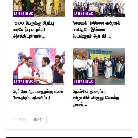
LATEST NEWS
LATEST NEWS
1500 பேருக்கு சிறப்பு
‘மையல்’ இல்லை என்றால்
வரவேற்பு வழங்கி
மனிதமே இல்லை-
அசத்தியுள்ளார்…
இயக்குநர் ஆர்.வி.…
LATEST NEWS
LATEST NEWS
ரெட்ரோ ‘நாயகனுக்கு வைர
நோர்வே திரைப்பட
மோதிரம் பரிசளிப்பு!
விழாவில் விருது வென்ற
நடிகர்…
PREV
NEXT