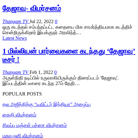
தேஜாவு- விமர்சனம்
Thangam TV
Jul 22, 2022
0
ஒரு கடத்தல் சம்பந்தப்பட்ட கதையை மிக சாமர்த்தியமாக கடத்திச்
சென்றிருக்கிறார் இயக்குநர் அரவிந்த்…
Latest News
1 மில்லியன் பார்வைகளை கடந்தது ‘தேஜாவு’
டீசர் !
Thangam TV
Feb 1, 2022
0
அருள்நிதி நடிப்பில் உருவாகியிருக்கும் திரைப்படம் 'தேஜாவு'.
இப்படத்தின் டீசரை கடந்த 27ம் தேதி…
POPULAR POSTS
தல அஜீத்திற்கு “டிவிட்டர் இந்தியா” அழைப்பு
கைதி விமர்சனம்
சிவப்பு மஞ்சள் பச்சை விமர்சனம்
மகாமுனி விமர்சனம்