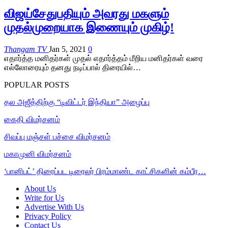
விஜய்சேதுபதியும் அவரது மகளும்
முதல்முறையாக இணையும் முகிழ்!
Thangam TV
Jan 5, 2021
0
எதார்த்த மனிதர்கள் முதல் எதார்த்தம் மீறிய மனிதர்கள் வரை
எல்லோரையும் தனது நடிப்பால் திரையில்…
POPULAR POSTS
தல அஜீத்திற்கு “டிவிட்டர் இந்தியா” அழைப்பு
கைதி விமர்சனம்
சிவப்பு மஞ்சள் பச்சை விமர்சனம்
மகாமுனி விமர்சனம்
‘பானிபட்’ திரைப்பட டிரைலர் பிரம்மாண்ட காட்சிகளின் கம்பீர…
About Us
Write for Us
Advertise With Us
Privacy Policy
Contact Us