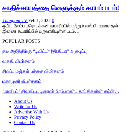
சாதிச்சாயத்தை வெளுக்கும் சாயம் படம்!
Thangam TV
Feb 1, 2022
0
ஒயிட் லேம்ப் புரொடக்சன் தயாரிப்பில் மற்றும் எஸ்.பி. ராமநாதன்
இணை தயாரிப்பில் உருவாகியுள்ள படம்…
POPULAR POSTS
தல அஜீத்திற்கு “டிவிட்டர் இந்தியா” அழைப்பு
கைதி விமர்சனம்
சிவப்பு மஞ்சள் பச்சை விமர்சனம்
மகாமுனி விமர்சனம்
‘பானிபட்’ திரைப்பட டிரைலர் பிரம்மாண்ட காட்சிகளின் கம்பீர…
About Us
Write for Us
Advertise With Us
Privacy Policy
Contact Us