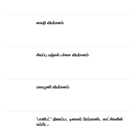
கைதி விமர்சனம்
சிவப்பு மஞ்சள் பச்சை விமர்சனம்
மகாமுனி விமர்சனம்
‘பானிபட்’ திரைப்பட டிரைலர் பிரம்மாண்ட காட்சிகளின்
கம்பீர…