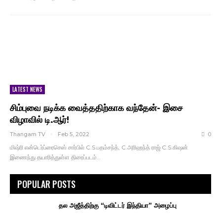
LATEST NEWS
சிம்புவை நடிக்க வைத்ததிற்காக வந்தேன்- இசை
விழாவில் டி.ஆர்!
Thangam TV
Feb 5, 2022
0
மிஷ்ரி என்டெர்ப்ரைசெஸ் சார்பில் C.S.பதம்சந்த், C.அரிஹந்த் ராஜ் C.S.கிஷன்
இணைந்து தயாரித்துள்ள திரைப்படம்…
POPULAR POSTS
தல அஜீத்திற்கு “டிவிட்டர் இந்தியா” அழைப்பு