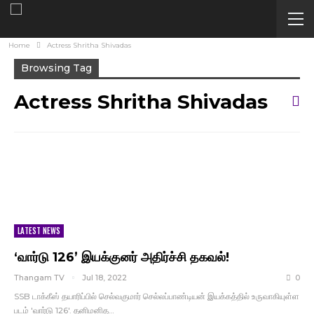
Home
Actress Shritha Shivadas
Browsing Tag
Actress Shritha Shivadas
LATEST NEWS
‘வார்டு 126’ இயக்குனர் அதிர்ச்சி தகவல்!
Thangam TV
Jul 18, 2022
0
SSB டாக்கீஸ் தயாரிப்பில் செல்வகுமார் செல்லப்பாண்டியன் இயக்கத்தில் உருவாகியுள்ள
படம் 'வார்டு 126'. தனிமனித…