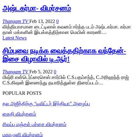
அஷ்டகர்மா- விமர்சனம்
Thangam TV
Feb 13, 2022
0
வித்தியாசமான டைட்டிலால் கவனம் ஈர்த்த படம் அஷ்டகர்மா. கர்மா
தான் மக்களின் இயக்கத்திற்கான மெயின் காரணி…
Latest News
சிம்புவை நடிக்க வைத்ததிற்காக வந்தேன்-
இசை விழாவில் டி.ஆர்!
Thangam TV
Feb 5, 2022
0
மிஷ்ரி என்டெர்ப்ரைசெஸ் சார்பில் C.S.பதம்சந்த், C.அரிஹந்த் ராஜ்
C.S.கிஷன் இணைந்து தயாரித்துள்ள திரைப்படம்…
POPULAR POSTS
தல அஜீத்திற்கு “டிவிட்டர் இந்தியா” அழைப்பு
கைதி விமர்சனம்
சிவப்பு மஞ்சள் பச்சை விமர்சனம்
மகாமுனி விமர்சனம்