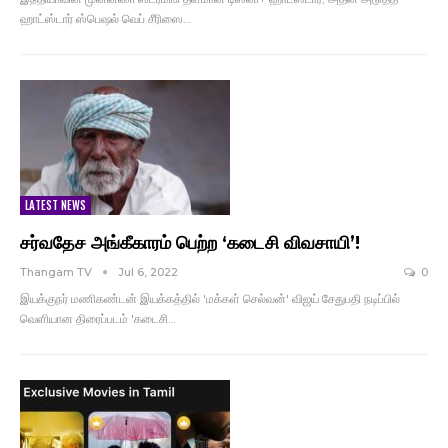
ஹாட்ஸ்டார் ஸ்பெஷல் வெப் சீரிஸை…
LATEST NEWS
சர்வதேச அங்கீகாரம் பெற்ற ‘கடைசி விவசாயி’!
Thangam TV
Jul 6, 2022
0
இயக்குநர் மணிகண்டன் இயக்கத்தில் 'மக்கள் செல்வன்' விஜய் சேதுபதி நடிப்பில்
வெளியான திரைப்படம் 'கடைசி…