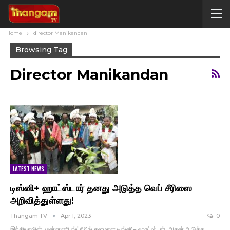
Home
director Manikandan
Browsing Tag
Director Manikandan
LATEST NEWS
டிஸ்னி+ ஹாட்ஸ்டார் தனது அடுத்த வெப் சீரிஸை
அறிவித்துள்ளது!
Thangam TV
Apr 1, 2023
0
இந்தியாவின் முன்னணி ஸ்ட்ரீமிங் தளமான டிஸ்னி+ ஹாட்ஸ்டார், அதன் அடுத்த