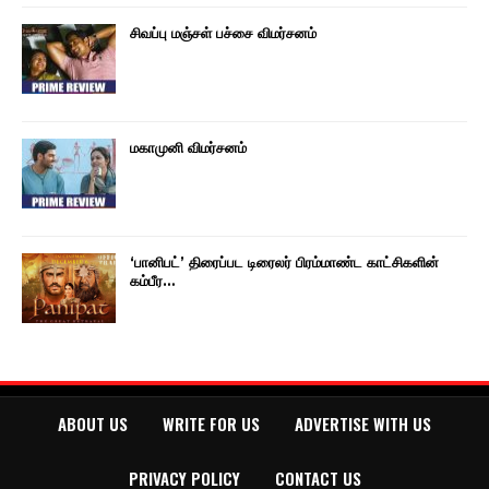
சிவப்பு மஞ்சள் பச்சை விமர்சனம்
மகாமுனி விமர்சனம்
‘பானிபட்’ திரைப்பட டிரைலர் பிரம்மாண்ட காட்சிகளின்
கம்பீர…
ABOUT US
WRITE FOR US
ADVERTISE WITH US
PRIVACY POLICY
CONTACT US