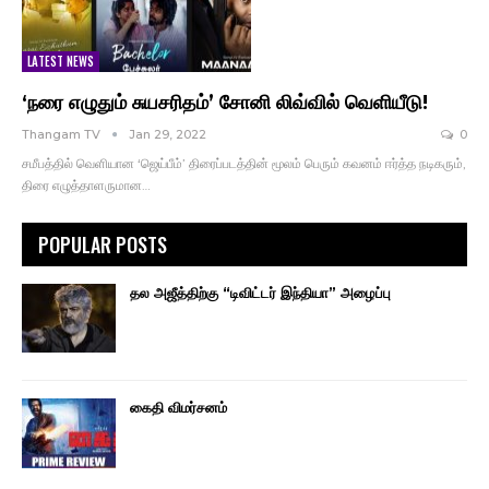
LATEST NEWS
‘நரை எழுதும் சுயசரிதம்’ சோனி லிவ்வில் வெளியீடு!
Thangam TV
Jan 29, 2022
0
சமீபத்தில் வெளியான ‘ஜெய்பீம்’ திரைப்படத்தின் மூலம் பெரும் கவனம் ஈர்த்த நடிகரும்,
திரை எழுத்தாளருமான…
POPULAR POSTS
தல அஜீத்திற்கு “டிவிட்டர் இந்தியா” அழைப்பு
கைதி விமர்சனம்