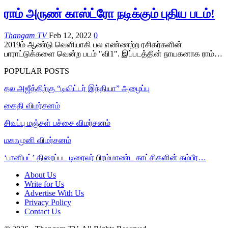
ராம் அருண் காஸ்ட்ரோ நடிக்கும் புதிய படம்!
Thangam TV
Feb 12, 2022
0
2019ம் ஆண்டு வெளியாகி பல எண்ணற்ற ரசிகர்களின்
பாராட்டுக்களை வென்ற படம் "வி1". இப்படத்தின் நாயகனாக ராம்…
POPULAR POSTS
தல அஜீத்திற்கு “டிவிட்டர் இந்தியா” அழைப்பு
கைதி விமர்சனம்
சிவப்பு மஞ்சள் பச்சை விமர்சனம்
மகாமுனி விமர்சனம்
‘பானிபட்’ திரைப்பட டிரைலர் பிரம்மாண்ட காட்சிகளின் கம்பீர…
About Us
Write for Us
Advertise With Us
Privacy Policy
Contact Us