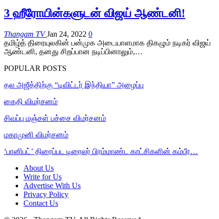
3 ஹீரோயின்களுடன் விஜய் ஆண்டனி!
Thangam TV
Jan 24, 2022
0
தமிழ்த் திரையுலகின் பன்முக அடையாளமாக திகழும் நடிகர் விஜய்
ஆண்டனி, தனது சிறப்பான நடிப்பினாலும்,…
POPULAR POSTS
தல அஜீத்திற்கு “டிவிட்டர் இந்தியா” அழைப்பு
கைதி விமர்சனம்
சிவப்பு மஞ்சள் பச்சை விமர்சனம்
மகாமுனி விமர்சனம்
‘பானிபட்’ திரைப்பட டிரைலர் பிரம்மாண்ட காட்சிகளின் கம்பீர…
About Us
Write for Us
Advertise With Us
Privacy Policy
Contact Us