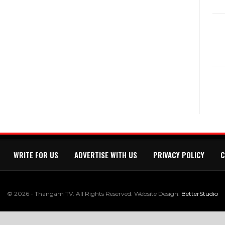
WRITE FOR US
ADVERTISE WITH US
PRIVACY POLICY
C
© 2026 - Thangam TV. All Rights Reserved.
Website Design:
BetterStudio