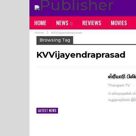
HOME
NEWS
REVIEWS
MOVIES
Home
KVVijayendraprasad
Browsing Tag
KVVijayendraprasad
ஸ்ரீவாரி பில
Thangam TV
பி ரங்கநாதனின் ஸ்
எழுதுவதற்காக இந
LATEST NEWS