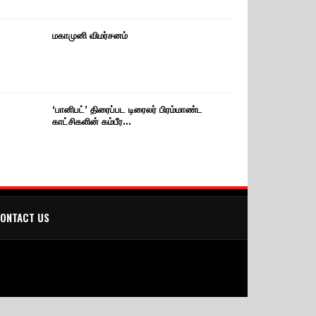
மகாமுனி விமர்சனம்
‘பானிபட்’ திரைப்பட டிரைலர் பிரம்மாண்ட
காட்சிகளின் கம்பீர…
ONTACT US