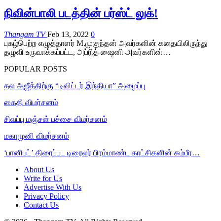
நிவின்பாலி படத்தின் பர்ஸ்ட் லுக்!
Thangam TV
Feb 13, 2022
0
புகழ்பெற்ற எழுத்தாளர் M.முகுந்தன் அவர்களின் கதையிலிருந்து
தழுவி உருவாக்கப்பட்ட, அப்ரித் ஷைனி அவர்களின்…
POPULAR POSTS
தல அஜீத்திற்கு “டிவிட்டர் இந்தியா” அழைப்பு
கைதி விமர்சனம்
சிவப்பு மஞ்சள் பச்சை விமர்சனம்
மகாமுனி விமர்சனம்
‘பானிபட்’ திரைப்பட டிரைலர் பிரம்மாண்ட காட்சிகளின் கம்பீர…
About Us
Write for Us
Advertise With Us
Privacy Policy
Contact Us