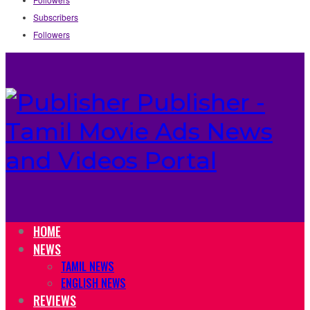
Subscribers
Followers
Publisher -
Tamil Movie Ads News
and Videos Portal
HOME
NEWS
TAMIL NEWS
ENGLISH NEWS
REVIEWS