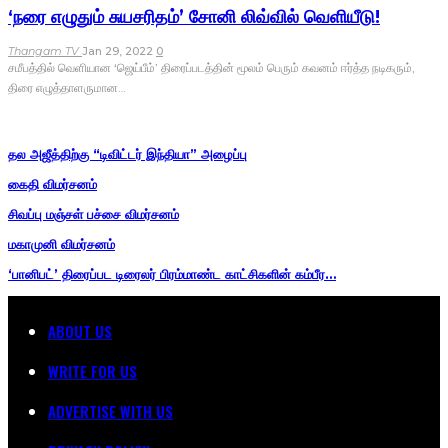
‘நரை எழுதும் சுயசரிதம்’ சோனி லிவ்வில் வெளியீடு!
Thangam TV
Jan 29, 2022
0
சமீபத்தில் வெளியான ‘ஜெய்பீம்’ திரைப்படத்தின் மூலம் பெரும் கவனம் ஈர்த்த நடிகரும்,
திரை எழுத்தாளருமான…
POPULAR POSTS
தல அஜீத்திற்கு “டிவிட்டர் இந்தியா” அழைப்பு
கைதி விமர்சனம்
சிவப்பு மஞ்சள் பச்சை விமர்சனம்
மகாமுனி விமர்சனம்
‘பானிபட்’ திரைப்பட டிரைலர் பிரம்மாண்ட காட்சிகளின் கம்பீர…
ABOUT US
WRITE FOR US
ADVERTISE WITH US