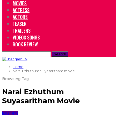
MOVIES
ACTRESS
ACTORS
TEASER
TRAILERS
VIDEOS SONGS
BOOK REVIEW
Home
Narai Ezhuthum Suyasaritham movie
Browsing Tag
Narai Ezhuthum
Suyasaritham Movie
LATEST NEWS