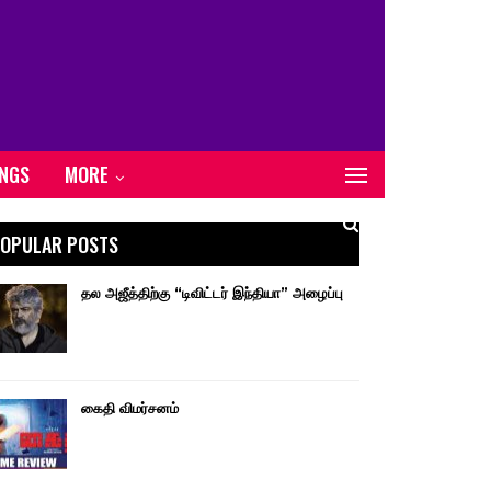
ONGS
MORE
OPULAR POSTS
தல அஜீத்திற்கு “டிவிட்டர் இந்தியா” அழைப்பு
கைதி விமர்சனம்