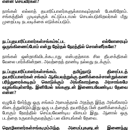
என்ன செய்வீர்கள்?
நாங்கள் எல்லாத் தயாரிப்பாளர்களுக்காகவும்தான் பேசுகிறோம்.
சங்கத்தின் முடிவுக்குக் கட்டுப்படாமல் செயல்படுகிறவர்கள் மீது
முறைப்படி நடவடிக்கை எடுக்கப்படும்.
நடப்புதயாரிப்பாளர்கள்சங்கம்உட்பட எல்லோரையும்
ஒருங்கிணைப்போம் என்று தேர்தல் நேரத்தில் சொன்னீர்களே?
நாங்கள் ஒன்றாகிவிடக்கூடாது என்பதற்காக சில தீயசக்திகள்
வேலை பார்க்கின்றன. அவற்றைத் தாண்டி நல்லது நடக்கும்.
நடப்புதயாரிப்பாளர்கள்சங்கம், தமிழ்நாடு திரைப்படத்
தயாரிப்பாளர்கள் சங்கம் ஆகியவற்றுக்கு தணிக்கைச்சான்றுக்கான
பரிந்துரைக்கடிதம் கொடுக்கும் அங்கீகாரத்தை அரசாங்கமே
வழங்கியுள்ளதே. இனிமேல் உங்களுடன் இணையவேண்டிய தேவை
என்ன?
ஏழுபேர் சேர்ந்து ஒரு சங்கம் அமைத்தால் அதற்கு இந்த அங்கீகாரம்
கிடைத்துவிடும்,இது ஒரு படத்தைத் தயாரித்த பின் தணிக்கைக்குப்
போகும் நேரத்தில் செய்யவேண்டிய விசயம் இது. ஆனால் ஒரு
படத்தை உருவாக்குவதற்குப் பல விசயங்கள் தேவை.
தொழிலாளர்கள்சங்கமும்அந்த அமைப்புகளுடன் இணைந்து