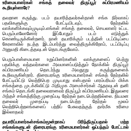
உரிமையாளர்கள் சங்கத் தலைவர் திருப்பூர் சுப்பிரமணியம்
கூறியுள்ளாரே?
தவறான கருத்து. படம் தயாரித்தவர்கள்தான் சங்க நிர்வாகப்
பதவிகளுக்கு போட்டியிடவும், தேர்தலில்
வாக்களிக்கவும்முடியும்.எங்கள் சங்கத் தலைவர், செயலாளர் உட்பட
பெரும்பாலோனோர் இப்போதும் படம் எடுத்துக்
கொண்டிருக்கின்றனர். நான் தயாரிக்கும் படத்தின் படப்பிடிப்பை
கேரளாவில் நடத்த இடம்பார்த்து வைத்திருக்கிறோம், படப்பிடிப்பு
அனுமதி கிடைத்தவுடன் தொடங்குவோம்.
பெரும்பான்மையான உறுப்பினர்களின் வாக்குகளைப் பெற்று
பதவிக்கு வந்தவர்களை அவமானப்படுத்தும் நோக்கில் திருப்பூர்
சுப்பிரமணியம் தொடர்ந்து அவதூறு கருத்துகளைக்
கூறிவருகின்றார். திரையரங்கு உரிமையாளர்கள் சங்கத் தேர்தலில்
போட்டியிட்டு வெற்றிபெற முடியாது என்பதால் பாரம்பரியம் மிக்க
சங்கத்தை முடக்கிவிட்டு அதிமுக அமைச்சர்கள் ஆதரவுடன் தனி
சங்கம் தொடங்கி தலைவரானவர் திருப்பூர் சுப்பிரமணியம். இதுவரை
அந்தச் சங்கத்திற்கு முறைப்படி தேர்தல் நடைபெற்றதில்லை. நியமன
தலைவர் முறைப்படி நடைபெற்ற தேர்தல் மூலம்
வெற்றிபெற்றஎங்களைப் பற்றிப் பேசுவதற்குத் தார்மீக உரிமை
இல்லாதவர்
தயாரிப்பாளர்கள்சங்கம்மூன்றாகப் பிரிந்திருப்பதால் மற்ற
சங்கங்களுடன் திரையரங்கு உரிமையாளர்கள் ஒப்பந்தம் போட்டால்