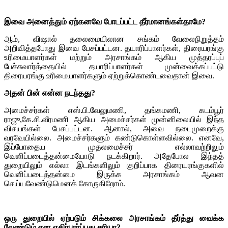
இவை அனைத்தும் ஏற்கனவே போடப்பட்ட தீர்மானங்கள்தாமே?
ஆம், விஷால் தலைமையிலான சங்கம் வேலைநிறுத்தம்
அறிவித்தபோது இவை பேசப்பட்டன. தயாரிப்பாளர்கள், திரையரங்கு
உரிமையாளர்கள் மற்றும் அரசாங்கம் ஆகிய முத்தரப்புப்
பேச்சுவார்த்தையில் தயாரிப்பாளர்கள் முன்வைக்கப்பட்டு
திரையரங்கு உரிமையாளர்களும் ஏற்றுக்கொண்டவைதான் இவை.
அதன் பின் என்ன நடந்தது?
அமைச்சர்கள் எஸ்.பி.வேலுமணி, தங்கமணி, கடம்பூர்
ராஜு,கே.சி.வீரமணி ஆகிய அமைச்சர்கள் முன்னிலையில் இந்த
விசயங்கள் பேசப்பட்டன. ஆனால், அவை நடைமுறைக்கு
வரவேயில்லை. அமைச்சர்களும் கண்டுகொள்ளவில்லை. எனவே,
இப்போதைய முதலமைச்சர் எல்லாவற்றிலும்
வெளிப்படைத்தன்மையோடு நடக்கிறார். அதேபோல இந்தத்
துறையிலும் எல்லா இடங்களிலும் குறிப்பாக திரையரங்குகளில்
வெளிப்படைத்தன்மை இருக்க அரசாங்கம் ஆவன
செய்யவேண்டுமெனக் கோருகிறோம்.
ஒரு துறையில் ஏற்படும் சிக்கலை அரசாங்கம் தீர்த்து வைக்க
வேண்டும் என எதிர்பார்ப்பது சரியா?