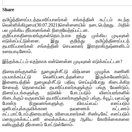
Share
தமிழ்த்திரைப்படத்தயாரிப்பாளர்கள் சங்கத்தின் கூட்டம் கடந்த
வெள்ளிக்கிழமை(30.07.2021)சென்னையில் நடைபெற்றது. அதில்
பல முக்கிய தீர்மானங்கள் நிறைவேற்றப்பட்டன.
குறிப்பாகதிரையரங்குகள்தொடர்பாக ஐந்து முக்கிய முடிவுகள்
எடுக்கப்பட்டுள்ளன. இது குறித்து தமிழ்த்திரைப்படத்
தயாரிப்பாளர்கள் சங்கத்தின் செயலாளர் இராதாகிருஷ்ணனிடம்
உரையாடினோம்.
இந்தக்கூட்டம் எதற்காக என்னென்ன முடிவுகள் எடுக்கப்பட்டன?
திரையரங்குகளில் நுழைவுச்சீட்டு விற்பனை முழுக்க கணினி
மயமாக்கப்பட்டு வெளிப்படைத்தன்மை இருக்கவேண்டும்,
இணையத்தில் நுழைவுச்சீட்டு பதிவு செய்யும்போது கிடைக்கிற
சேவைத் தொகையில் தயாரிப்பாளர்களுக்கும் பங்கு வேண்டும்,
திரைப்படங்களுக்கு நடுவில் போடப்படும் விளம்பரங்களில்
கிடைக்கும் வருவாயில் தயாரிப்பாளர்களுக்கும் பங்கு, க்யூப், யுஎஃப்ஓ
போன்ற நிறுவனங்களுக்கு விஎஃப்எஃப் எனப்படும்
ஒளிபரப்புக்கருவிக்கான தவணைக் கட்டணம்
கட்டமாட்டோம்,திரையரங்கு உரிமையாளர்கள் சிண்டிகேட் எனப்படும்
மறைமுகக்கூட்டணி வைக்கக்கூடாது ஆகிய கோரிக்கைகளை
வலியுறுத்தி தீர்மானம் போட்டுள்ளோம்.