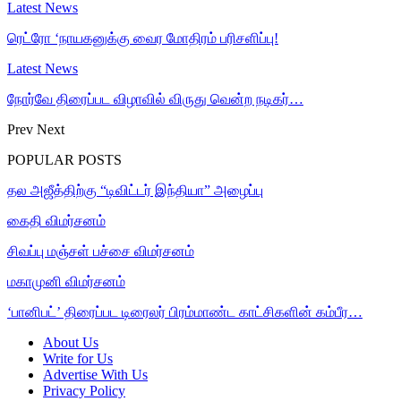
Latest News
ரெட்ரோ ‘நாயகனுக்கு வைர மோதிரம் பரிசளிப்பு!
Latest News
நோர்வே திரைப்பட விழாவில் விருது வென்ற நடிகர்…
Prev
Next
POPULAR POSTS
தல அஜீத்திற்கு “டிவிட்டர் இந்தியா” அழைப்பு
கைதி விமர்சனம்
சிவப்பு மஞ்சள் பச்சை விமர்சனம்
மகாமுனி விமர்சனம்
‘பானிபட்’ திரைப்பட டிரைலர் பிரம்மாண்ட காட்சிகளின் கம்பீர…
About Us
Write for Us
Advertise With Us
Privacy Policy