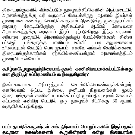
திரையரங்குகளில் விற்கப்படும் நுழைவுச்சீட்டுகளின் அடிப்படையில்
அரசாங்கத்துக்கு வரி வருவாய் கிடைக்கிறது. ஆனால் இவர்கள்
முறையான கணக்கு கொடுக்காததால் ஆண்டுக்கு குறைந்தபட்சம்
நானூறு கோடியிலிருந்து அதிகபட்சம் ஆயிரம் கோடிவரை
அரசாங்கத்துக்கு வருவாய் இழப்பு ஏற்படுகிறது. இந்த வருவாய்
சரியான முறையில் அரசாங்கத்துக்குப் போய்ச்சேர்ந்தால், சின்ன
பட்ஜெட் படங்களுக்கு மானியம் உள்ளிட்ட பல சலுகைகளை
உரிமையுடன் கேட்டுப் பெற முடியும். எனவே எங்கள் கோரிக்கையை
திரையரங்குக்காரர்கள் ஏற்கவில்லையென்றால் அரசாங்கத்திடம்
முறையிடவுள்ளோம்.
தமிழ்நாடுமுழுவதும்திரையரங்குகள் கணினிமயமாக்கப்பட்டுள்ளது
என திருப்பூர் சுப்பிரமணியம் கூறிவருகிறாரே?
நீண்டகாலமாக அப்படித்தான் சொல்லிக்கொண்டிருக்கின்றார்.
களநிலவரம் அப்படி இல்லை. தனியார் நிறுவனங்கள் மூலம்
திரையரங்குகள் கணினிமயமாக்கப்பட்டு முன்பதிவு மூலம் சேவைக்
கட்டணம் என்கிற பெயரில் ஒரு நுழைவுச் சீட்டுக்கு 30 ரூபாய்
வசூலிக்கப்படுகிறது.
படம் தயாரிக்காதவர்கள் சங்கநிர்வாகப் பொறுப்புகளில் இருப்பதால்
தவறான தகவல்களைக் கூறுகின்றனர் என்று திரையரங்க