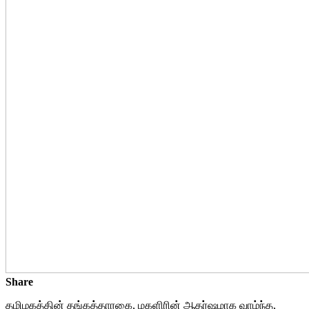
Share
தமிழகத்தின் தங்கத்தாரகை, மகளிரின் ஆதர்ஷமாக வாழ்ந்த,