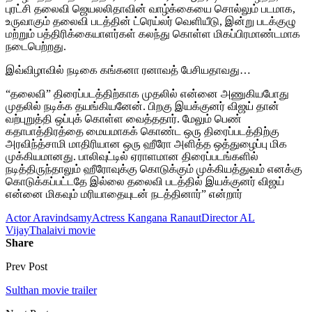
புரட்சி தலைவி ஜெயலலிதாவின் வாழ்க்கையை சொல்லும் படமாக,
உருவாகும் தலைவி படத்தின் ட்ரெய்லர் வெளியீடு, இன்று படக்குழு
மற்றும் பத்திரிக்கையாளர்கள் கலந்து கொள்ள மிகப்பிரமாண்டமாக
நடைபெற்றது.
இவ்விழாவில் நடிகை கங்கனா ரனாவத் பேசியதாவது…
“தலைவி” திரைப்படத்திற்காக முதலில் என்னை அணுகியபோது
முதலில் நடிக்க தயங்கியனேன். பிறகு இயக்குனர் விஜய் தான்
வற்புறுத்தி ஒப்புக் கொள்ள வைத்ததார். மேலும் பெண்
கதாபாத்திரத்தை மையமாகக் கொண்ட ஒரு திரைப்படத்திற்கு
அரவிந்த்சாமி மாதிரியான ஒரு ஹீரோ அளித்த ஒத்துழைப்பு மிக
முக்கியமானது. பாலிவுட்டில் ஏராளமான திரைப்படங்களில்
நடித்திருந்தாலும் ஹீரோவுக்கு கொடுக்கும் முக்கியத்துவம் எனக்கு
கொடுக்கப்பட்டதே இல்லை தலைவி படத்தில் இயக்குனர் விஜய்
என்னை மிகவும் மரியாதையுடன் நடத்தினார்” என்றார்
Actor Aravindsamy
Actress Kangana Ranaut
Director AL
Vijay
Thalaivi movie
Share
Prev Post
Sulthan movie trailer