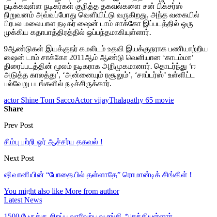
நடிக்கவுள்ள நடிகர்கள் குறித்த தகவல்களை சன் பிக்சர்ஸ்
நிறுவனம் அவ்வப்போது வெளியிட்டு வருகிறது, அந்த வகையில்
பிரபல மலையாள நடிகர் ஷைன் டாம் சாக்கோ இப்படத்தில் ஒரு
முக்கிய கதாபாத்திரத்தில் ஒப்பந்தமாகியுள்ளார்.
9ஆண்டுகள் இயக்குநர் கமலிடம் உதவி இயக்குநராக பணியாற்றிய
ஷைன் டாம் சாக்கோ 2011ஆம் ஆண்டு வெளியான ‘காடம்மா’
திரைப்படத்தின் மூலம் நடிகராக அறிமுகமானார். தொடர்ந்து ‘ஈ
அடுத்த காலத்து’, ‘அன்னையும் ரசூலும்’, ‘சாப்டர்ஸ்’ உள்ளிட்ட
பல்வேறு படங்களில் நடிச்சிருக்கார்.
actor Shine Tom Sacco
Actor vijay
Thalapathy 65 movie
Share
Prev Post
சிம்பு பற்றி ஓர் ஆச்சர்ய தகவல் !
Next Post
ஷிவானியின் “போதையில் தள்ளாதே” ரொமான்டிக் சிங்கிள் !
You might also like
More from author
Latest News
1500 பேருக்கு சிறப்பு வரவேற்பு வழங்கி அசத்தியுள்ளார்…