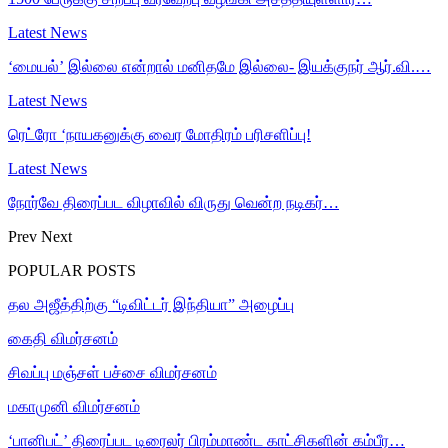
Latest News
‘மையல்’ இல்லை என்றால் மனிதமே இல்லை- இயக்குநர் ஆர்.வி.…
Latest News
ரெட்ரோ ‘நாயகனுக்கு வைர மோதிரம் பரிசளிப்பு!
Latest News
நோர்வே திரைப்பட விழாவில் விருது வென்ற நடிகர்…
Prev
Next
POPULAR POSTS
தல அஜீத்திற்கு “டிவிட்டர் இந்தியா” அழைப்பு
கைதி விமர்சனம்
சிவப்பு மஞ்சள் பச்சை விமர்சனம்
மகாமுனி விமர்சனம்
‘பானிபட்’ திரைப்பட டிரைலர் பிரம்மாண்ட காட்சிகளின் கம்பீர…