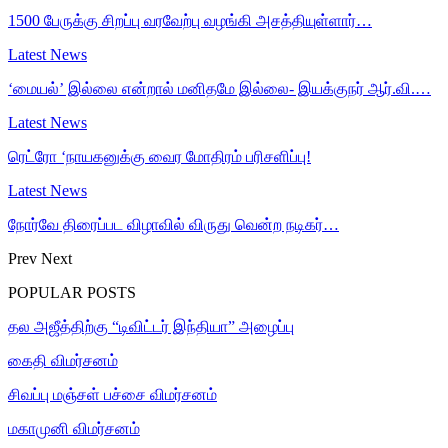
1500 பேருக்கு சிறப்பு வரவேற்பு வழங்கி அசத்தியுள்ளார்…
Latest News
‘மையல்’ இல்லை என்றால் மனிதமே இல்லை- இயக்குநர் ஆர்.வி.…
Latest News
ரெட்ரோ ‘நாயகனுக்கு வைர மோதிரம் பரிசளிப்பு!
Latest News
நோர்வே திரைப்பட விழாவில் விருது வென்ற நடிகர்…
Prev
Next
POPULAR POSTS
தல அஜீத்திற்கு “டிவிட்டர் இந்தியா” அழைப்பு
கைதி விமர்சனம்
சிவப்பு மஞ்சள் பச்சை விமர்சனம்
மகாமுனி விமர்சனம்