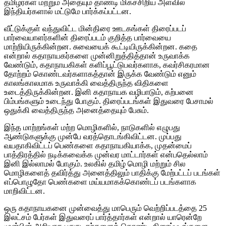
தமிழர்கள் மற்றும் அதையும் தாண்டி மிகச்சிறிய அளவில்
இந்தியர்களால் மட்டுமே பார்க்கப்பட்டன.
வீட்டுக்குள் வந்துவிட்ட மின்திரை ஊடகங்கள் திரைப்படப்
பார்வையாளர்களின் திரைப்படம் குறித்த பார்வையை
மாற்றியிருக்கின்றன. சுவையைக் கூட்டியிருக்கின்றன. கதை
என்றால் கதாநாயகர்களை முன்னிறுத்தித்தான் உருவாக்க
வேண்டும், கதாநாயகிகள் களிப்பூட்டுபவர்களாக, கவர்சிகரமான
தோற்றம் கொண்டவர்களாகத்தான் இருக்க வேண்டும் எனும்
காலங்காலமாக உருவாக்கி வைத்திருந்த விதிகளை
உடைத்திருக்கின்றன. இனி கதாநாயக வழிபாடும், கற்பனை
பிம்பங்களும் உடைந்து போகும். திரைப்படங்கள் இதுவரை பேசாமல்
ஒதுக்கி வைத்திருந்த அனைத்தையும் பேசும்.
இந்த மாற்றங்கள் மற்ற மொழிகளில், நாடுகளில் எழுபது
ஆண்டுகளுக்கு முன்பே வரத்தொடங்கிவிட்டன. முப்பது
வயதாகிவிட்டப் பெண்களை கதாநாயகியாக்க, முதன்மைப்
பாத்திரத்தில் நடிக்கவைக்க முன்வர மாட்டார்கள் என்பதெல்லாம்
இனி இல்லாமல் போகும். உலகில் தமிழ் மொழி மற்றும் சில
மொழிகளைத் தவிர்த்து அனைத்திலும் பாதிக்கு மேற்பட்டப் படங்கள்
எப்பொழுதோ பெண்களை மய்யமாகக்கொண்டப் படங்களாக
மாறிவிட்டன.
ஒரு கதாநாயகனை முன்வைத்து மாபெரும் வெற்றிப்படத்தை 25
இலட்சம் பேர்கள் இதுவரைப் பார்த்தார்கள் என்றால் யாரென்றே