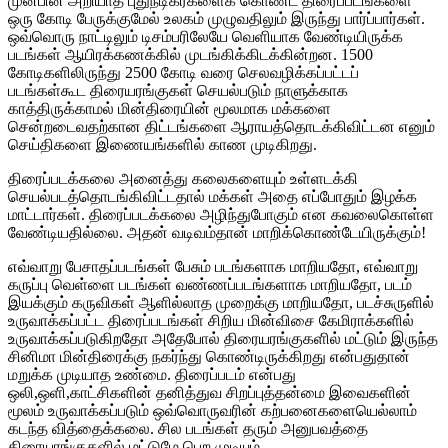
முன்பின் அறியாத புதுநடிகர்களைக் கொண்ட திரைப்படங்களை
ஒரு கோடி பேருக்குமேல் உலகம் முழுவதிலும் இருந்து பார்ப்பார்கள்.
ஒவ்வொரு நாட்டிலும் டிசம்பரிலேயே வெளியாக வேண்டியிருக்க
படங்கள் ஆயிரக்கணக்கில் முடங்கிக்கிடக்கின்றன. 1500
கோடிகளிலிருந்து 2500 கோடி வரை செலவழிக்கப்பட்டப்
படங்கள்கூட திரையரங்குகள் செயல்படும் நாளுக்காக
காத்திருக்காமல் மின்திரையின் மூலமாக மக்களை
சென்றடைவதற்கான திட்டங்களை ஆராயத்தொடக்கிவிட்டன எனும்
செய்திகளை இணையங்களில் காண முடிகிறது.
திரைப்படக்கலை அனைத்து கலைகளையும் உள்ளடக்கி
செயல்படத்தொடங்கிவிட்டதால் மக்கள் அதை எப்போதும் இழக்க
மாட்டார்கள். திரைப்படக்கலை அழிந்துபோகும் என கவலைகொள்ள
வேண்டியதில்லை. அதன் வடிவம்தான் மாறிக்கொண்டேயிருக்கும்!
எவ்வாறு பேசாதப்படங்கள் பேசும் படங்களாக மாறியதோ, எவ்வாறு
கருப்பு வெள்ளை படங்கள் வண்ணப்படங்களாக மாறியதோ, படம்
இயக்கும் கருவிகள் ஆளில்லாத முறைக்கு மாறியதோ, படச்சுருளில்
உருவாக்கப்பட்ட திரைப்படங்கள் சிறிய மின்விசை கேமிராக்களில்
உருவாக்கப்படுகிறதோ அதேபோல் திரையரங்குகளில் மட்டும் இருந்த
சினிமா மின்திரைக்கு நகர்ந்து கொண்டிருக்கிறது என்பதுதான்
மறுக்க முடியாத உண்மை. திரைப்படம் என்பது
ஒலி,ஒளி,காட்சிகளின் தனித்துவ சிறப்புத்தன்மை இவைகளின்
மூலம் உருவாக்கப்படும் ஒவ்வொருவரின் கற்பனைகளையெல்லாம்
கடந்த வித்தைக்கலை. சில படங்கள் தரும் அனுபவத்தை
திரையரங்குகளில் மட்டுமே பெற முடியும்.