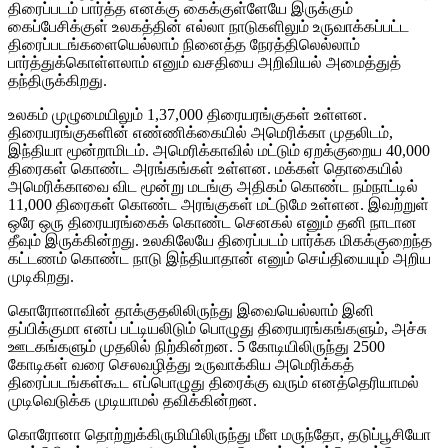
திரைப்படம் பார்த்த எனக்கு கைக்குள்ளேயே இருக்கும்
கைப்பேசிக்குள் உலகத்தின் எல்லா நாடுகளிலும் உருவாக்கப்பட்ட
திரைப்படங்களையெல்லாம் நினைத்த நேரத்திலெல்லாம்
பார்த்துக்கொள்ளலாம் எனும் வசதியை அறிவியல் அமைத்துத்
தந்திருக்கிறது.
உலகம் முழுமையிலும் 1,37,000 திரையரங்குகள் உள்ளன.
திரையரங்குகளின் எண்ணிக்கையில் அமெரிக்கா முதலிடம்,
இந்தியா மூன்றாமிடம். அமெரிக்காவில் மட்டும் ஏறக்குறைய 40,000
திரைகள் கொண்ட அரங்கங்கள் உள்ளன. மக்கள் தொகையில்
அமெரிக்காவை விட மூன்று மடங்கு அதிகம் கொண்ட நம்நாட்டில்
11,000 திரைகள் கொண்ட அரங்குகள் மட்டுமே உள்ளன. இவற்றுள்
ஒரே ஒரு திரையரங்கைக் கொண்ட செனகல் எனும் தனி நாடான
தீவும் இருக்கின்றது. உலகிலேயே திரைப்படம் பார்க்க மிகக்குறைந்த
கட்டணம் கொண்ட நாடு இந்தியாதான் எனும் செய்தியையும் அறிய
முடிகிறது.
கொரோனாவின் தாக்குதலிலிருந்து இவையெல்லாம் இனி
தப்பிக்குமா எனப் பட்டியலிடும் பொழுது திரையரங்கங்களும், அச்சு
ஊடகங்களும் முதலில் நிற்கின்றன. 5 கோடியிலிருந்து 2500
கோடிகள் வரை செலவழித்து உருவாக்கிய அமெரிக்கத்
திரைப்படங்கள்கூட எப்பொழுது திரைக்கு வரும் எனத்தெரியாமல்
முடிவெடுக்க முடியாமல் தவிக்கின்றன.
கொரோனா தொற்றுக்கிருமியிலிருந்து மீள மருந்தோ, தடுப்பூசியோ