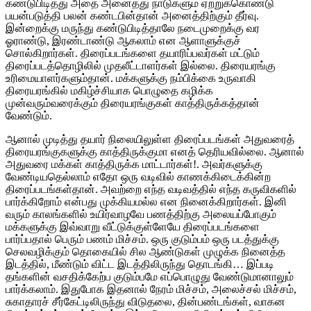
கண்டுபிடித்து அதை அனைத்து நாடுகளும் ஏற்றுக்கொண்டு
பயன்படுத்தி பலன் கண்டபின்தான் அனைத்திற்கும் தீர்வு.
இன்றைக்கு மருந்து கண்டுபிடித்தாலே நடைமுறைக்கு வர
ஓராண்டு, இரண்டாண்டு ஆகலாம் என ஆளாளுக்குச்
சொல்கிறார்கள். திரைப்படங்களை தயாரிப்பவர்கள் மட்டும்
திரைப்படத்தொழிலில் முதலீட்டாளர்கள் இல்லை. திரையரங்கு
உரிமையாளர்களும்தான். மக்களுக்கு நம்பிக்கை உருவாகி
திரையரங்கில் மகிழ்ச்சியாக பொழுதை கழிக்க
முன்வரும்வரைக்கும் திரையரங்குகள் காத்திருக்கத்தான்
வேண்டும்.
ஆனால் முடித்து தயார் நிலையிலுள்ள திரைப்படங்கள் அதுவரைத்
திரையரங்குகளுக்கு காத்திருக்குமா எனத் தெரியவில்லை. ஆனால்
அதுவரை மக்கள் காத்திருக்க மாட்டார்கள்!. அவர்களுக்கு
வேண்டியதெல்லாம் எதோ ஒரு வடிவில் காணக்கிடைக்கின்ற
திரைப்படங்கள்தான். அவற்றை எந்த வடிவத்தில் எந்த கருவிகளில்
பார்க்கிறோம் என்பது முக்கியமல்ல என நினைக்கிறார்கள். இனி
வரும் காலங்களில் உயிர்வாழவே பணத்திற்கு அலையப்போகும்
மக்களுக்கு இவ்வாறு வீட்டுக்குள்ளேயே திரைப்படங்களை
பார்ப்பதால் பெரும் பணம் மிச்சம். ஒரு குடும்பம் ஒரு படத்துக்கு
செலவழிக்கும் தொகையில் சில ஆண்டுகள் முழுக்க நினைத்த
இடத்தில், மீண்டும் விட்ட இடத்திலிருந்து தொடங்கி… இப்படி
தங்களின் வசதிக்கேற்ப குடும்பமே எப்பொழுது வேண்டுமானாலும்
பார்க்கலாம். இதுபோக இதனால் நேரம் மிச்சம், அலைச்சல் மிச்சம்,
சுகாதாரச் சீர்கேட்டிலிருந்து விடுதலை, தின்பண்டங்கள், வாகன