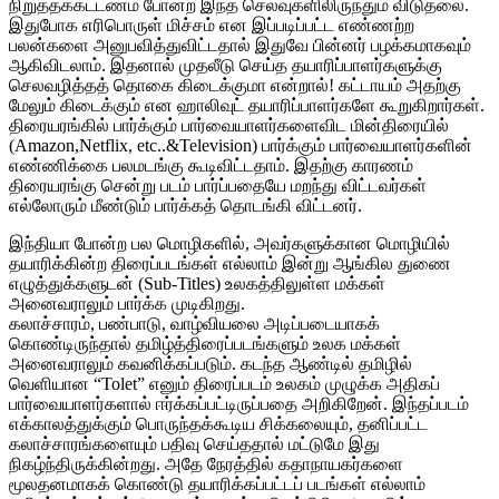
நிறுத்தக்கட்டணம் போன்ற இந்த செலவுகளிலிருந்தும் விடுதலை.
இதுபோக எரிபொருள் மிச்சம் என இப்படிப்பட்ட எண்ணற்ற
பலன்களை அனுபவித்துவிட்டதால் இதுவே பின்னர் பழக்கமாகவும்
ஆகிவிடலாம். இதனால் முதலீடு செய்த தயாரிப்பாளர்களுக்கு
செலவழித்தத் தொகை கிடைக்குமா என்றால்! கட்டாயம் அதற்கு
மேலும் கிடைக்கும் என ஹாலிவுட் தயாரிப்பாளர்களே கூறுகிறார்கள்.
திரையரங்கில் பார்க்கும் பார்வையாளர்களைவிட மின்திரையில்
(Amazon,Netflix, etc..&Television) பார்க்கும் பார்வையாளர்களின்
எண்ணிக்கை பலமடங்கு கூடிவிட்டதாம். இதற்கு காரணம்
திரையரங்கு சென்று படம் பார்ப்பதையே மறந்து விட்டவர்கள்
எல்லோரும் மீண்டும் பார்க்கத் தொடங்கி விட்டனர்.
இந்தியா போன்ற பல மொழிகளில், அவர்களுக்கான மொழியில்
தயாரிக்கின்ற திரைப்படங்கள் எல்லாம் இன்று ஆங்கில துணை
எழுத்துக்களுடன் (Sub-Titles) உலகத்திலுள்ள மக்கள்
அனைவராலும் பார்க்க முடிகிறது.
கலாச்சாரம், பண்பாடு, வாழ்வியலை அடிப்படையாகக்
கொண்டிருந்தால் தமிழ்த்திரைப்படங்களும் உலக மக்கள்
அனைவராலும் கவனிக்கப்படும். கடந்த ஆண்டில் தமிழில்
வெளியான “Tolet” எனும் திரைப்படம் உலகம் முழுக்க அதிகப்
பார்வையாளர்களால் ஈர்க்கப்பட்டிருப்பதை அறிகிறேன். இந்தப்படம்
எக்காலத்துக்கும் பொருந்தக்கூடிய சிக்கலையும், தனிப்பட்ட
கலாச்சாரங்களையும் பதிவு செய்ததால் மட்டுமே இது
நிகழ்ந்திருக்கின்றது. அதே நேரத்தில் கதாநாயகர்களை
மூலதனமாகக் கொண்டு தயாரிக்கப்பட்டப் படங்கள் எல்லாம்