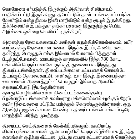
கொரோனா ஏற்படுத்தி இருக்கும் அதிர்வால் சினிமாவும்
பாதிக்கப்பட்டு இருக்கிறது. தியேட்டரில் தான் படங்களைப் பார்க்க
வேண்டும் என்ற நிலை இனி மாறிவிடும் என்ற சூழல் இருக்கிறது.
இந்நிலையில் இயக்குநர் தங்கர் பச்சான் இதுகுறித்து பெரிய
அறிக்கை ஒன்றை வெளியிட்டிருக்கிறார்
அனைத்து தேவைகளையும் மனிதன் சுருக்கிக்கொள்ளலாம். உயிர்
வாழ்வதற்கு தேவையான உணவு, இருக்க இடம், அணிய உடை
தவிர்த்து பொழுதுபோக்கு இல்லாமல் போனால் பித்துதான்
பிடித்துப்போவான். ஊரடங்குக் காலங்களில் இந்த 780 கோடி
மக்களில் பெரும்பாலானோருக்குத் துணையாக இருந்தது
திரைப்படங்கள்தான். திரைப்படங்களை மய்யமாகக் கொண்டே
இயங்கும் தொலைகாட்சி, நாளிதழ், வார இதழ், இணையத்தள
ஊடகங்கள் அனைத்தும் எப்பொழுதும் இல்லாத அளவில்
சுறுசுறுப்போடு இயங்குகின்றன.
தனது மொழிகளில் உள்ள திரைப்படங்களைத்தவிர
பிறமொழிப்படங்களைக் கண்டிராத மக்களெல்லாம் உறங்கும் நேரம்
தவிர இவைகளை மட்டுமே பார்த்துக் கொண்டிருக்கின்றனர். ஒரு
ஆண்டு முழுக்கக் காண வேண்டிய திரைப்படங்கள் எல்லாம் ஒரே
மாதத்தில் பார்த்து முடிந்தது.
திரைப்பட செய்திகளைக் கேள்விப்படுவதும், சுவரொட்டி
விளம்பரங்களை காண்பதுமே வாழ்வின் பெருமகிழ்ச்சியாக இருந்த
காலங்கள் ஒழிந்து விட்டன. முப்பது பைசா கட்டணமாகக் கொடுத்து