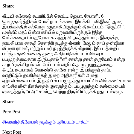
Share
விடிவி கணேஷ் தயாரிப்பில் தொட்டி ஜெயா, நேபாளி, 6
மெழுகுவர்த்திகள் போன்ற படங்களை இயக்கிய வி.இஷட் துரை
இயக்கத்தில் தற்போது உருவாகியிருக்கும் திரைப்படம் “இருட்டு”.
முஸ்லீம் மதப் பின்னணியில் உருவாகியிருக்கும் இந்த
பேய்க்கதையில் ஹீரோவாக சுந்தர் சி நடித்துள்ளார். இவருக்கு
நாயகியாக சாக்ஷி செளத்ரி நடித்துள்ளார். மேலும் சாய் தன்ஷிகா,
விமலா ராமன், மற்றும் பலர் நடித்திருக்கின்றனர். இப்படத்தைப்
பார்த்த தணிக்கைத் துறை அதிகாரிகள் படம் மிகவும்
பயமுறுத்துவதாக இருப்பதால் ”ஏ” சான்று தான் தருவோம் என்று
கூறியிருக்கிறார்கள். பேய் படம் எடுப்பதே பயமுறுத்துவதை
அடிப்படையாகக் கொண்டு தானே என்று இயக்குநர் தரப்பு
வாதிட்டும் தணிக்கைத் துறை அதிகாரிகள் அதை
ஏற்கவில்லையாம். இறுதியில் பயமுறுத்தும் காட்சிகளில் கணிசமான
காட்சிகளின் நீளத்தைக் குறைத்தும், பயமுறுத்தும் தன்மையைக்
குறைத்தும், “யு/ஏ” சான்று பெற்று திரும்பியிருக்கிறது படக்குழு.
Share
Prev Post
சிவகார்த்திகேயன் நடிக்கும் புதியபடம் டாக்டர்
Next Post