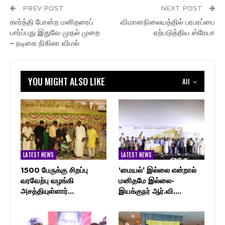
PREV POST
NEXT POST
கார்த்தி போன்ற மனிதரைப்
விமானநிலையத்தில் பரபரப்பை
பார்ப்பது இதுவே முதல் முறை
ஏற்படுத்திய ஸ்ரேயா
– நடிகை நிகிலா விமல்
YOU MIGHT ALSO LIKE
All
LATEST NEWS
LATEST NEWS
1500 பேருக்கு சிறப்பு
‘மையல்’ இல்லை என்றால்
வரவேற்பு வழங்கி
மனிதமே இல்லை-
அசத்தியுள்ளார்…
இயக்குநர் ஆர்.வி.…