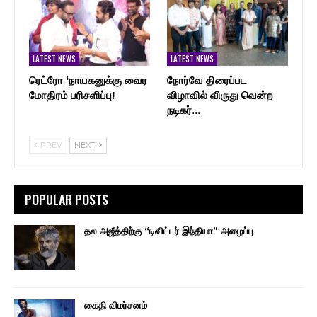
LATEST NEWS
LATEST NEWS
ரெட்ரோ ‘நாயகனுக்கு வைர
நோர்வே திரைப்பட
மோதிரம் பரிசளிப்பு!
விழாவில் விருது வென்ற
நடிகர்…
PREV
NEXT
POPULAR POSTS
தல அஜீத்திற்கு “டிவிட்டர் இந்தியா” அழைப்பு
கைதி விமர்சனம்