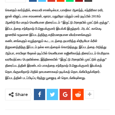
கெளதம் கார்த்திக், வைபவி சாண்டில்யா, யாஷிகா ஆனந்த், சந்திரிகா ரவி,
ஜான் விஜய், பால சரவணன், ஷாரா, மதுமிதா மற்றும் பலர் நடிப்பில் 2018ம்
ஆண்டு மே மாதம் வெளியான திரைப்படம் “இருட்டு அறையில் முரட்டுக் குத்து”.
இப்படத்தை சந்தோஷ் பி.ஜெயக்குமார் இயக்கி இருந்தார். அடல்ட் காமெடி
ஜானரில் உருவான இப்படத்திற்கு எதிர்மறையான விமர்சனங்களும்
கண்டனங்களும் எழுந்தாலும் கூட, படத்தை தயாரித்த ஸ்டூடியோ க்ரீன்
நிறுவனத்திற்கு இப்படம் நல்ல லாபத்தைக் கொடுத்தது. இப்படத்தை அடுத்து
ஆர்யா, சாயிஷா ஷேகல் நடிப்பில் வெளியான கஜினிகாந்த் திரைப்படம் பெரிதாக
வரவேற்ப்பை பெறவில்லை. இந்நிலையில் “இருட்டு அறையில் முரட்டுக் குத்து”
திரைப்படத்தின் இரண்டாம் பாகத்தை சந்தோஷ் பி.ஜெயக்குமார் இயக்கத்
தொடங்குவதோடு அதில் நாயகனாகவும் நடிக்கத் தொடங்கியிருக்கிறார்.
இப்படத்தின் படப்பிடிப்பு நேற்று பூஜையுடன் தொடங்கியுள்ளது.
Share