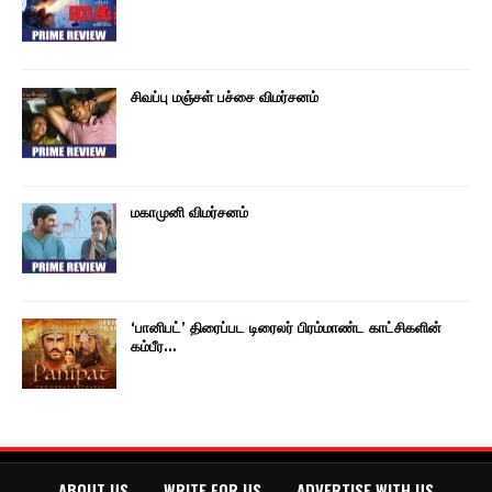
சிவப்பு மஞ்சள் பச்சை விமர்சனம்
மகாமுனி விமர்சனம்
‘பானிபட்’ திரைப்பட டிரைலர் பிரம்மாண்ட காட்சிகளின்
கம்பீர…
ABOUT US
WRITE FOR US
ADVERTISE WITH US